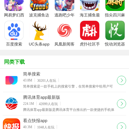
网易梦幻西
波克捕鱼达
逃跑吧少年
海王捕鱼最
指尖四川麻
游手游
人千炮版
九游版最新
新版官方正
将app最新
2022微信版
版
版
版
本
百度搜索
UC头条app
凤凰新闻客
虎扑社区手
悦动浏览器
户端
机版
同类下载
简单搜索
下载
43.8M
30201
人在玩
简单搜索是一款手机上的搜索引擎，在简单搜索中给用户可
以智能高效的搜到自己想搜的内容哦，其中简单搜索在功能
体验上还是很不错的，有需要上网的用户快来西西简单搜索
腾讯体育app最新版
专区下载
下载
224.1M
42099
人在玩
腾讯体育app最新版是腾讯体育平台推出的一款便捷的手机体
育直播app。通过这款腾讯体育app，你可以观看赛事直播，
也能第一时间了解最新体育新闻动态。
看点快报app
下载
40.3M
1048
人在玩