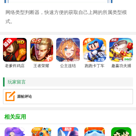
网络类型判断器，快速方便的获取自己上网的所属类型模
式。
老爹炸鸡店
王者荣耀
公主连结
跑跑卡丁车
趣赢功夫捕
HD
鱼
玩家留言
跟帖评论
相关应用