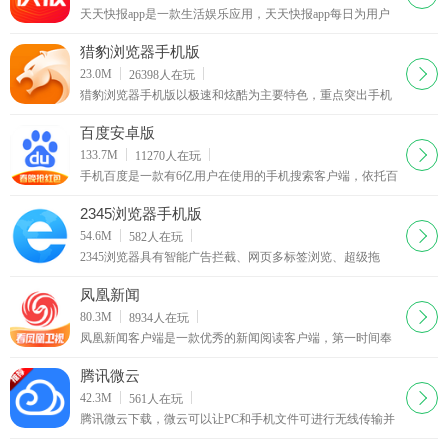
天天快报app是一款生活娱乐应用，天天快报app每日为用户
推送有趣的娱乐搞笑段子，同时你可以对文章及图片进行评
论，有不少内涵的神吐糟回复，还能在在图片中加入贴图与
猎豹浏览器手机版
文字
下载
23.0M
26398
人在玩
猎豹浏览器手机版以极速和炫酷为主要特色，重点突出手机
观看视频功能，首次在手机浏览器上实现支持快播与百度影
音。猎豹浏览器手机版更省流量、更安全、更智能
百度安卓版
下载
133.7M
11270
人在玩
手机百度是一款有6亿用户在使用的手机搜索客户端，依托百
度网页、百度图片、百度新闻、百度知道、百度百科、百度
地图、百度音乐、百度视频等专业垂直搜索频道，方便用户
2345浏览器手机版
随时随地使用百度搜索服务。
下载
54.6M
582
人在玩
2345浏览器具有智能广告拦截、网页多标签浏览、超级拖
拽、鼠标手势、上网痕迹清除、老板键等多项网页浏览实用
功能。功能特性收藏夹随身携带网站网址随身携带不丢失，
凤凰新闻
注册登录2345帐号。
下载
80.3M
8934
人在玩
凤凰新闻客户端是一款优秀的新闻阅读客户端，第一时间奉
献最新最有价值的新闻！依托凤凰卫视、凤凰网独家新闻资
讯优势，每天24小时精心呈现全方位新闻讯息。
腾讯微云
下载
42.3M
561
人在玩
腾讯微云下载，微云可以让PC和手机文件可进行无线传输并
实现同步，让手机中的照片自动传送到PC，并可向朋友们共