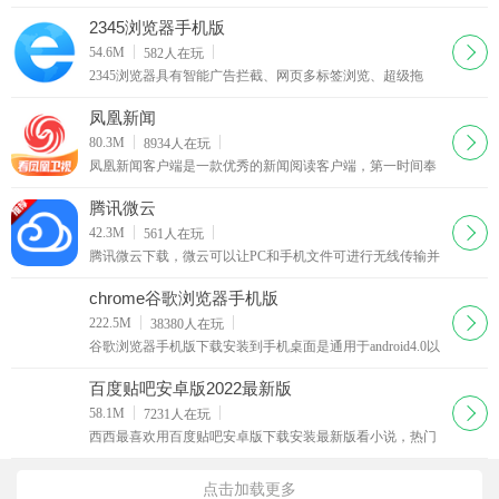
度网页、百度图片、百度新闻、百度知道、百度百科、百度
地图、百度音乐、百度视频等专业垂直搜索频道，方便用户
2345浏览器手机版
随时随地使用百度搜索服务。
下载
54.6M
582
人在玩
2345浏览器具有智能广告拦截、网页多标签浏览、超级拖
拽、鼠标手势、上网痕迹清除、老板键等多项网页浏览实用
功能。功能特性收藏夹随身携带网站网址随身携带不丢失，
凤凰新闻
注册登录2345帐号。
下载
80.3M
8934
人在玩
凤凰新闻客户端是一款优秀的新闻阅读客户端，第一时间奉
献最新最有价值的新闻！依托凤凰卫视、凤凰网独家新闻资
讯优势，每天24小时精心呈现全方位新闻讯息。
腾讯微云
下载
42.3M
561
人在玩
腾讯微云下载，微云可以让PC和手机文件可进行无线传输并
实现同步，让手机中的照片自动传送到PC，并可向朋友们共
享，功能和苹果的iCloud较为类似。
chrome谷歌浏览器手机版
下载
222.5M
38380
人在玩
谷歌浏览器手机版下载安装到手机桌面是通用于android4.0以
上平板电脑和手机设备上的chrome浏览器，GoogleChrome浏
览器不仅在桌面设备上表现卓越，在Android手机和平板电脑
百度贴吧安卓版2022最新版
上也可让您
下载
58.1M
7231
人在玩
西西最喜欢用百度贴吧安卓版下载安装最新版看小说，热门
小说更新及时，而且是文字版，有手机看更方便，可以随时
看。百度贴吧客户端抢楼更快捷，随心所欲发图片，还有更
点击加载更多
多贴吧豆奖励哦！更快升级速度！