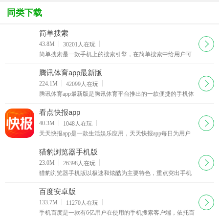
同类下载
简单搜索
下载
43.8M
30201
人在玩
简单搜索是一款手机上的搜索引擎，在简单搜索中给用户可
以智能高效的搜到自己想搜的内容哦，其中简单搜索在功能
体验上还是很不错的，有需要上网的用户快来西西简单搜索
腾讯体育app最新版
专区下载
下载
224.1M
42099
人在玩
腾讯体育app最新版是腾讯体育平台推出的一款便捷的手机体
育直播app。通过这款腾讯体育app，你可以观看赛事直播，
也能第一时间了解最新体育新闻动态。
看点快报app
下载
40.3M
1048
人在玩
天天快报app是一款生活娱乐应用，天天快报app每日为用户
推送有趣的娱乐搞笑段子，同时你可以对文章及图片进行评
论，有不少内涵的神吐糟回复，还能在在图片中加入贴图与
猎豹浏览器手机版
文字
下载
23.0M
26398
人在玩
猎豹浏览器手机版以极速和炫酷为主要特色，重点突出手机
观看视频功能，首次在手机浏览器上实现支持快播与百度影
音。猎豹浏览器手机版更省流量、更安全、更智能
百度安卓版
下载
133.7M
11270
人在玩
手机百度是一款有6亿用户在使用的手机搜索客户端，依托百