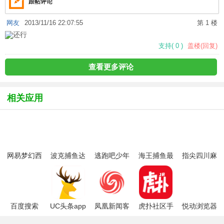
跟帖评论
网友
2013/11/16 22:07:55
第 1 楼
还行
支持
(
0
)
盖楼(回复)
查看更多评论
相关应用
网易梦幻西
波克捕鱼达
逃跑吧少年
海王捕鱼最
指尖四川麻
游手游
人千炮版
九游版最新
新版官方正
将app最新
2022微信版
版
版
版
本
百度搜索
UC头条app
凤凰新闻客
虎扑社区手
悦动浏览器
户端
机版