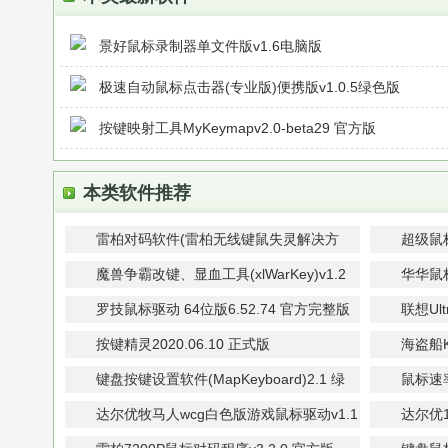
景好鼠标录制器单文件版v1.6电脑版
极速自动鼠标点击器(专业版)便携版v1.0.5绿色版
按键映射工具MyKeymapv2.0-beta29 官方版
本类软件推荐
雷柏对码软件(雷柏无线键鼠失灵解决方
超级鼠标
案)v4.0.1中文版
魔兽争霸改键、显血工具(xlWarKey)v1.2
华华鼠
正式版
罗技鼠标驱动 64位版6.52.74 官方完整版
联想Ult
方中文
按键精灵2020.06.10 正式版
海盗船K
键盘按键设置软件(MapKeyboard)2.1 绿
鼠标速率
色版
Check
达尔优牧马人wcg白色版游戏鼠标驱动v1.1
达尔优
官方最新版