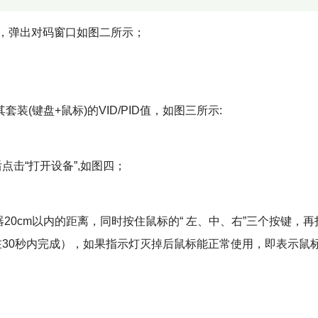
件，弹出对码窗口如图二所示；
其套装(键盘+鼠标)的VID/PID值，如图三所示:
然后点击“打开设备”,如图四；
器20cm以内的距离，同时按住鼠标的“ 左、中、右”三个按键，
在30秒内完成），如果指示灯灭掉后鼠标能正常使用，即表示鼠