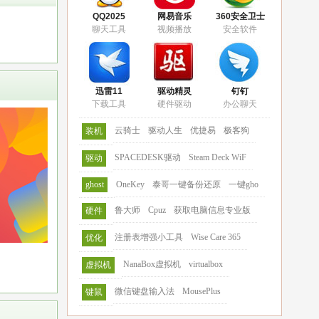
QQ2025
网易音乐
360安全卫士
聊天工具
视频播放
安全软件
迅雷11
驱动精灵
钉钉
下载工具
硬件驱动
办公聊天
云骑士
驱动人生
优捷易
极客狗
装机
SPACEDESK驱动
Steam Deck WiF
驱动
ghost
OneKey
泰哥一键备份还原
一键gho
鲁大师
Cpuz
获取电脑信息专业版
硬件
注册表增强小工具
Wise Care 365
优化
NanaBox虚拟机
virtualbox
虚拟机
微信键盘输入法
MousePlus
键鼠