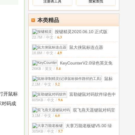
注册表工具
搜索查找
本类精品
按键精灵2020.06.10 正式版
6.3
22.7M
/
中文
/
鼠大侠鼠标连点器
4.9
16.8M
/
中文
/
v2.6.1.8 官方
KeyCounterV2.0绿色英文免
5.4
26KB
/
英文
/
费版
鼠标
5.2
2.1M
/
中文
/
录制
精灵
再打开鼠标
富勒键鼠对码软件绿色中
(记录
9.6
805KB
/
中文
/
文版
鼠标
标对码成
操作
双飞燕天遥键鼠对码官
路径
6.0
3.1M
/
中文
/
方版
大拿万能老板键V5.00 绿
5.7
305KB
/
中文
/
色版