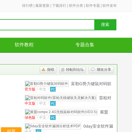
排行榜
|
最新更新
|
下载排行
|
软件分类
|
软件专题
|
软件发布
搜索
软件教程
专题合集
报错
转帖到论坛
聊友分享
富勒G势力键鼠对码软
官方版
/
中文
/
件
1.1 官方正式版
雷柏对
中文版
/
中文
/
码软件
(雷柏无
展盟
线键鼠
绿色版
/
中文
/
compx
失灵解
2.4G无
0day安全软件漏
决方
线鼠标
好用
中文
/