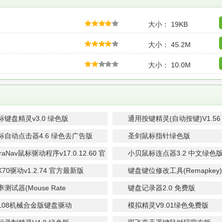
大小： 19KB
大小： 45.2M
大小： 10.0M
键盘精灵v3.0 绿色版
通用按键精灵(自动按键)V1.56
标自动点击器4.6 绿色去广告版
圣剑鼠标指针绿色版
raNav鼠标驱动程序v17.0.12.60 官
小贝鼠标连点器3.2 中文绿色
安装版
70驱动v1.2.74 官方最新版
键盘键位修改工具(Remapkey)0
版
测试器(Mouse Rate
键盘记录器2.0 免费版
er)1.1B汉化绿色特别版
108机械合金版键盘驱动
模拟精灵V9.01绿色免费版