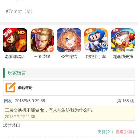
#telnet〈ip〉
老爹炸鸡店
王者荣耀
公主连结
跑跑卡丁车
趣赢功夫捕
HD
鱼
玩家留言
跟帖评论
网友
2018/9/3 9:39:58
第 138 楼
三层交换机不能做rip，有人能告诉我为什么吗。
2018/6/6 22:11:35
没开路由
支持
(
2
)
盖楼(回复)