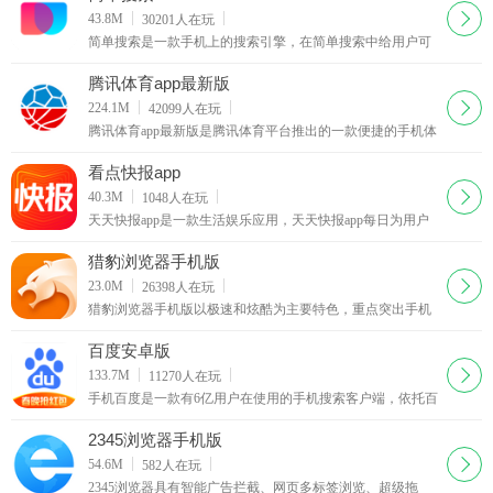
下载
43.8M
30201
人在玩
简单搜索是一款手机上的搜索引擎，在简单搜索中给用户可
以智能高效的搜到自己想搜的内容哦，其中简单搜索在功能
体验上还是很不错的，有需要上网的用户快来西西简单搜索
腾讯体育app最新版
专区下载
下载
224.1M
42099
人在玩
腾讯体育app最新版是腾讯体育平台推出的一款便捷的手机体
育直播app。通过这款腾讯体育app，你可以观看赛事直播，
也能第一时间了解最新体育新闻动态。
看点快报app
下载
40.3M
1048
人在玩
天天快报app是一款生活娱乐应用，天天快报app每日为用户
推送有趣的娱乐搞笑段子，同时你可以对文章及图片进行评
论，有不少内涵的神吐糟回复，还能在在图片中加入贴图与
猎豹浏览器手机版
文字
下载
23.0M
26398
人在玩
猎豹浏览器手机版以极速和炫酷为主要特色，重点突出手机
观看视频功能，首次在手机浏览器上实现支持快播与百度影
音。猎豹浏览器手机版更省流量、更安全、更智能
百度安卓版
下载
133.7M
11270
人在玩
手机百度是一款有6亿用户在使用的手机搜索客户端，依托百
度网页、百度图片、百度新闻、百度知道、百度百科、百度
地图、百度音乐、百度视频等专业垂直搜索频道，方便用户
2345浏览器手机版
随时随地使用百度搜索服务。
下载
54.6M
582
人在玩
2345浏览器具有智能广告拦截、网页多标签浏览、超级拖