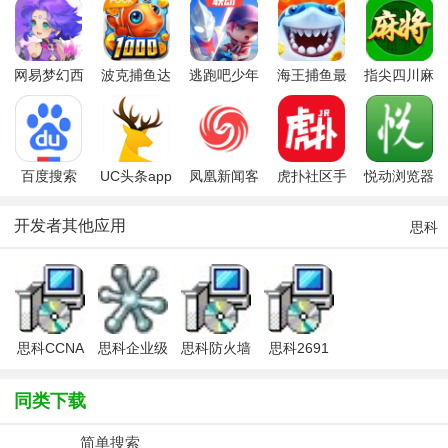
网易梦幻西
波克捕鱼达
逃跑吧少年
海王捕鱼最
指尖四川麻
游手游
人千炮版
九游版最新
新版官方正
将app最新
2022微信版
版
版
版
本
百度搜索
UC头条app
凤凰新闻客
虎扑社区手
悦动浏览器
户端
机版
开发者其他应用
思科
思科CCNA
思科企业级
思科防火墙
思科2691
网络模拟器
交换机管理
IOS文件
系列路由器
(CCNA
工具(Cisco
IOS文件
同类下载
Network
Network
Visualizer)
Assistant)
简单搜索