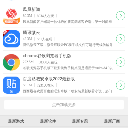
拽、鼠标手势、上网痕迹清除、老板键等多项网页浏览实用
功能。功能特性收藏夹随身携带网站网址随身携带不丢失，
凤凰新闻
注册登录2345帐号。
下载
80.3M
8934
人在玩
凤凰新闻客户端是一款优秀的新闻阅读客户端，第一时间奉
献最新最有价值的新闻！依托凤凰卫视、凤凰网独家新闻资
讯优势，每天24小时精心呈现全方位新闻讯息。
腾讯微云
下载
42.3M
561
人在玩
腾讯微云下载，微云可以让PC和手机文件可进行无线传输并
实现同步，让手机中的照片自动传送到PC，并可向朋友们共
享，功能和苹果的iCloud较为类似。
chrome谷歌浏览器手机版
下载
222.5M
38380
人在玩
谷歌浏览器手机版下载安装到手机桌面是通用于android4.0以
上平板电脑和手机设备上的chrome浏览器，GoogleChrome浏
览器不仅在桌面设备上表现卓越，在Android手机和平板电脑
百度贴吧安卓版2022最新版
上也可让您
下载
58.1M
7231
人在玩
西西最喜欢用百度贴吧安卓版下载安装最新版看小说，热门
小说更新及时，而且是文字版，有手机看更方便，可以随时
看。百度贴吧客户端抢楼更快捷，随心所欲发图片，还有更
点击加载更多
多贴吧豆奖励哦！更快升级速度！
最新游戏
最新软件
最新专题
最新厂商