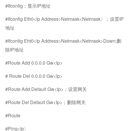
#ifconfig；显示IP地址
#ifconfig Eth0<ip Address>netmask<netmask〉；设置IP
地址
#ifconfig Eht0<ip Address>netmask<netmask>down;删
除IP地址
#route Add 0.0.0.0 Gw<ip>
# Route Del 0.0.0.0 Gw<ip>
#route Add Default Gw<ip>；设置网关
#route Del Default Gw<ip>；删除网关
#route
#ping<ip〉