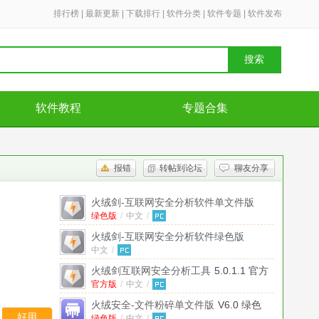
排行榜
|
最新更新
|
下载排行
|
软件分类
|
软件专题
|
软件发布
搜索
软件教程
专题合集
报错
转帖到论坛
聊友分享
火绒剑-互联网安全分析软件单文件版
绿色版
V5.0.1.1绿色版
/
中文
/
火绒剑-互联网安全分析软件绿色版
中文
v5.0.69.2提取最新版
/
火绒剑互联网安全分析工具
5.0.1.1 官方
绿色版
官方版
/
中文
/
火绒安全-文件粉碎单文件版
V6.0 绿色
好用
绿色版
/
中文
/