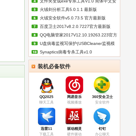
文件夹变成exe专杀工具V1.0 简体中文安
火绒剑分析工具5.0.1.1 最新版
火绒安全软件v5.0.73.5 官方最新版
百度卫士2017v8.2.0.7227官方最新版
QQ电脑管家2017V12.10.19263.223官方
U盘病毒监视写保护(USBCleaner监视模
版
Synaptics病毒专杀工具v1.0
块
装机必备软件
QQ2025
网易音乐
360安全卫士
聊天工具
视频播放
安全软件
迅雷11
驱动精灵
钉钉
下载工具
硬件驱动
办公聊天