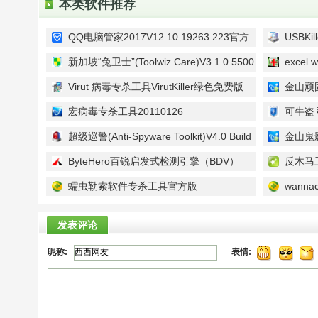
本类软件推荐
QQ电脑管家2017V12.10.19263.223官方
USBKi
版
装版
新加坡“兔卫士”(Toolwiz Care)V3.1.0.5500
excel
官方中文版
CleanM
Virut 病毒专杀工具VirutKiller绿色免费版
金山顽固
宏病毒专杀工具20110126
可牛盗
免费版
超级巡警(Anti-Spyware Toolkit)V4.0 Build
金山鬼
0516 免费简体中文绿色版
ByteHero百锐启发式检测引擎（BDV）
反木马卫
V1.40
蠕虫勒索软件专杀工具官方版
wann
发表评论
昵称:
表情: