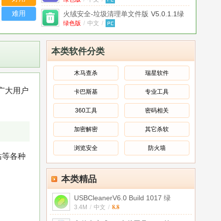
版
难用
火绒安全-垃圾清理单文件版
V5.0.1.1绿
色版
绿色版
/
中文
/
火绒安全软件弹窗拦截程序
V5.0.75.1单
文件版
中文
/
本类软件分类
火绒安全实验室
v4.0.33.2
中文
/
木马查杀
瑞星软件
火绒安全软件含扩展工具完整版
广大用户
卡巴斯基
专业工具
官方版
v5.0.75.1官方版
/
中文
/
火绒安全host工具
2017版
360工具
密码相关
中文
/
加密解密
其它杀软
火绒安全软件5.0.37.1版
官方正式版
官方版
/
中文
/
浏览安全
防火墙
站等各种
本类精品
USBCleanerV6.0 Build 1017 绿
8.8
3.4M
/
中文
/