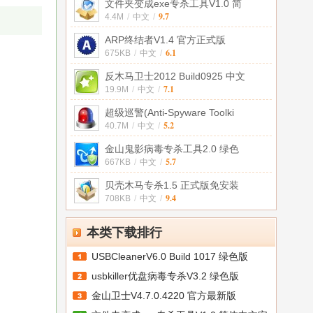
文件夹变成exe专杀工具V1.0 简
9.7
4.4M
/
中文
/
ARP终结者V1.4 官方正式版
6.1
675KB
/
中文
/
反木马卫士2012 Build0925 中文
7.1
19.9M
/
中文
/
超级巡警(Anti-Spyware Toolki
5.2
40.7M
/
中文
/
金山鬼影病毒专杀工具2.0 绿色
5.7
667KB
/
中文
/
贝壳木马专杀1.5 正式版免安装
9.4
708KB
/
中文
/
本类下载排行
USBCleanerV6.0 Build 1017 绿色版
usbkiller优盘病毒专杀V3.2 绿色版
金山卫士V4.7.0.4220 官方最新版