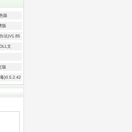
绿色版
费版
法)V1.85
持DLL文
定版
0.5.2.42