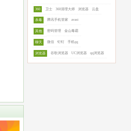
360
卫士
360清理大师
浏览器
云盘
腾讯手机管家
avast
杀毒
密码管理
金山毒霸
其他
微信
钉钉
手机qq
聊天
谷歌浏览器
UC浏览器
qq浏览器
浏览器