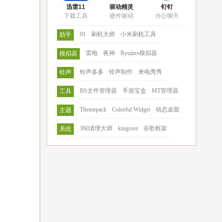
迅雷11
驱动精灵
钉钉
下载工具
硬件驱动
办公聊天
91
刷机大师
小米刷机工具
助手
雷电
夜神
Ryujinx模拟器
模拟器
铃声多多
铃声制作
来电秀秀
铃声
BS文件管理器
手游宝盒
MT管理器
工具
Themepack
Colorful Widget
动态桌面
主题
360清理大师
kingroot
谷歌框架
系统