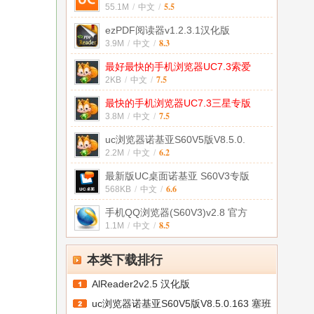
5.5
55.1M
/
中文
/
ezPDF阅读器v1.2.3.1汉化版
8.3
3.9M
/
中文
/
最好最快的手机浏览器UC7.3索爱
7.5
2KB
/
中文
/
最快的手机浏览器UC7.3三星专版
7.5
3.8M
/
中文
/
uc浏览器诺基亚S60V5版V8.5.0.
6.2
2.2M
/
中文
/
最新版UC桌面诺基亚 S60V3专版
6.6
568KB
/
中文
/
手机QQ浏览器(S60V3)v2.8 官方
8.5
1.1M
/
中文
/
本类下载排行
AlReader2v2.5 汉化版
uc浏览器诺基亚S60V5版V8.5.0.163 塞班