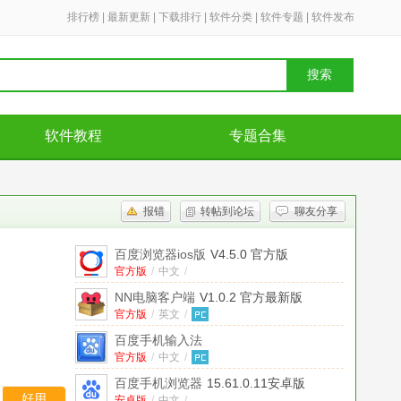
排行榜
|
最新更新
|
下载排行
|
软件分类
|
软件专题
|
软件发布
搜索
软件教程
专题合集
报错
转帖到论坛
聊友分享
百度浏览器ios版
V4.5.0 官方版
官方版
/
中文
/
NN电脑客户端
V1.0.2 官方最新版
官方版
/
英文
/
百度手机输入法
S60(V2,V3,V5)
官方版
/
中文
/
v3.0.1000e 官方正式版
百度手机浏览器
15.61.0.11安卓版
好用
安卓版
/
中文
/