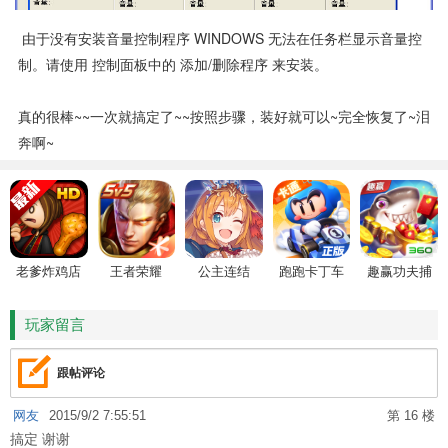
由于没有安装音量控制程序 WINDOWS 无法在任务栏显示音量控
制。请使用 控制面板中的 添加/删除程序 来安装。
真的很棒~~一次就搞定了~~按照步骤，装好就可以~完全恢复了~泪
奔啊~
老爹炸鸡店
王者荣耀
公主连结
跑跑卡丁车
趣赢功夫捕
HD
鱼
玩家留言
跟帖评论
网友
2015/9/2 7:55:51
第 16 楼
搞定 谢谢