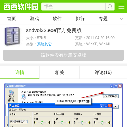
首页
游戏
软件
排行
专题
sndvol32.exe
官方免费版
大小：
57KB
更新：2011-04-20 16:09
类别：
系统其它
系统：WinXP, WinAll
该软件没有对应安卓版
详情
相关
评论(16)