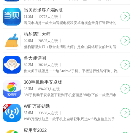
店。我们致力于为国内用户打造最全面、最简单方便的TV盒
子应用商店，为用户提供各类最适合在TV盒子上使用的软件
当贝市场客户端tv版
和游戏。我们的宗旨就是让每个使用沙发管家的用户拿起遥
下载
11.5M
12775
人在玩
控器，就像操作传统电视一样的简单方便---沙
当贝市场是一款专为智能电视和安卓电视盒量身打造设计的
应用市场！海量精选TV应用，遥控器轻松操作，界面简洁易
用，管理得心应手！当贝市场tv版现已适配天猫魔盒、小
猎豹清理大师
米、乐视、迈乐
下载
50.0M
20507
人在玩
猎豹清理大师（原金山清理大师）是金山网络研发的针对智
能手机的专业清理软件，截止2013年12月，已成为全球清理
类工具软件第一名。西西用着挺好的，清理的又快又干净
鲁大师评测
下载
39.2M
38216
人在玩
鲁大师手机版是一个给Android手机、平板进行性能评测、跑
分的软件，通过“内存性能”、“CPU整数性能”，“CPU浮点性
能”、“2D、3D绘图性能”、“数据库IO”、“SD卡读、写速
360手机助手安卓版
度”八项性能测试，通过合理的项目性能测试对手机的硬件性
下载
28.5M
894203
人在玩
能做一个整体评分
360手机助手安卓版下载到手机桌面是360旗下的一款应用市
场软件，360手机助手真正的10.0版本，对于买了新手机或者
想下载软件游戏的朋友来说，这款360手机助手还是很实用的
WiFi万能钥匙
下载
87.6M
33588
人在玩
WiFi万能钥匙是一款手机上自动获取周边wifi热点信息的手
机必备工具，WiFi万能钥匙利用存储与云端的数据库，帮助
您轻松的接入无线网络，在软件的云端数据库中存储了数万
应用宝2022