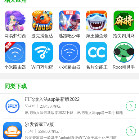
网易梦幻西
波克捕鱼达
逃跑吧少年
海王捕鱼最
指尖四川麻
游手游
人千炮版
九游版最新
新版官方正
将app最新
2022微信版
版
版
版
本
小米路由器
WiFi万能密
小米路由器
名片全能王
Root精灵手
小米WiFi手
码钥匙
app(小米
专业版
机版
机版
WiFi)
同类下载
讯飞输入法app最新版2022
下载
58.4M
23843
人在玩
讯飞输入法最新版本2022下载，讯飞输入法app是一款手机输
入法，其特色在于支持语音输入，说出话来直接变成文字，
很给力啊，有木有！讯飞输入法app支持多种方言识别，觉得
沙发管家TV版
有用就来下载试用一下吧。
下载
7.5M
55686
人在玩
沙发管家是一款基于Android系统的TV盒子本土化应用商