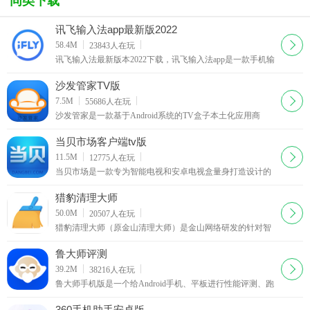
同类下载
讯飞输入法app最新版2022
下载
58.4M
23843
人在玩
讯飞输入法最新版本2022下载，讯飞输入法app是一款手机输
入法，其特色在于支持语音输入，说出话来直接变成文字，
很给力啊，有木有！讯飞输入法app支持多种方言识别，觉得
沙发管家TV版
有用就来下载试用一下吧。
下载
7.5M
55686
人在玩
沙发管家是一款基于Android系统的TV盒子本土化应用商
店。我们致力于为国内用户打造最全面、最简单方便的TV盒
子应用商店，为用户提供各类最适合在TV盒子上使用的软件
当贝市场客户端tv版
和游戏。我们的宗旨就是让每个使用沙发管家的用户拿起遥
下载
11.5M
12775
人在玩
控器，就像操作传统电视一样的简单方便---沙
当贝市场是一款专为智能电视和安卓电视盒量身打造设计的
应用市场！海量精选TV应用，遥控器轻松操作，界面简洁易
用，管理得心应手！当贝市场tv版现已适配天猫魔盒、小
猎豹清理大师
米、乐视、迈乐
下载
50.0M
20507
人在玩
猎豹清理大师（原金山清理大师）是金山网络研发的针对智
能手机的专业清理软件，截止2013年12月，已成为全球清理
类工具软件第一名。西西用着挺好的，清理的又快又干净
鲁大师评测
下载
39.2M
38216
人在玩
鲁大师手机版是一个给Android手机、平板进行性能评测、跑
分的软件，通过“内存性能”、“CPU整数性能”，“CPU浮点性
能”、“2D、3D绘图性能”、“数据库IO”、“SD卡读、写速
360手机助手安卓版