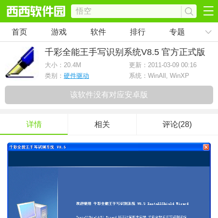
首页
游戏
软件
排行
专题
千彩全能王手写识别系统
V8.5 官方正式版
大小：
20.4M
更新：2011-03-09 00:16
类别：
硬件驱动
系统：WinAll, WinXP
该软件没有对应安卓版
详情
相关
评论(28)