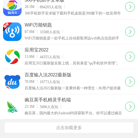
度”八项性能测试，通过合理的项目性能测试对手机的硬件性
下载
28.5M
894203
人在玩
能做一个整体评分
360手机助手安卓版下载到手机桌面是360旗下的一款应用市
场软件，360手机助手真正的10.0版本，对于买了新手机或者
想下载软件游戏的朋友来说，这款360手机助手还是很实用的
WiFi万能钥匙
下载
87.6M
33588
人在玩
WiFi万能钥匙是一款手机上自动获取周边wifi热点信息的手
机必备工具，WiFi万能钥匙利用存储与云端的数据库，帮助
您轻松的接入无线网络，在软件的云端数据库中存储了数万
应用宝2022
的wifi热点数据。
下载
13.9M
44355
人在玩
应用宝2022最新版全新上线，其前身是“qq手机软件管理”。
应用宝2022客户端全新的ui和架构，显示出腾讯应用中心的
社区化和开放平台理念
百度输入法2022最新版
下载
70.9M
19773
人在玩
百度输入法2022最新版一直秉持着一种理念：向用户提供最
流畅、高性能的手机输入体验，这样的理念一直延续至今，
受到了业界及用户的广泛好评。
豌豆荚手机精灵手机端
下载
23.3M
5696
人在玩
豌豆荚，国内最大的Android内容获取平台。你可以通过豌豆
荚Windows版、Android版或者Web版随时随地将超过40万款
应用及音乐、视频、图片等资源方便获取到手机，同时豌豆
点击加载更多
荚还为你提供了好用的本地内容管理功能。