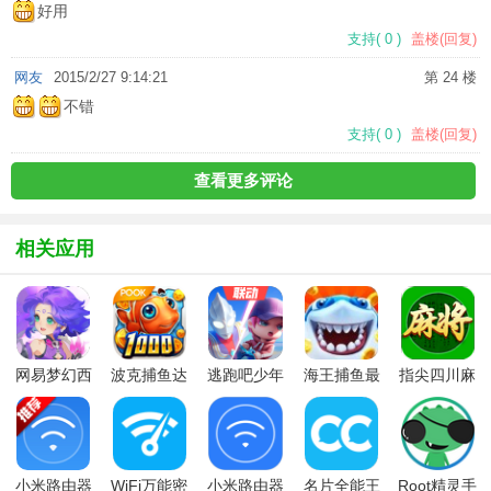
好用
支持
(
0
)
盖楼(回复)
网友
2015/2/27 9:14:21
第 24 楼
不错
支持
(
0
)
盖楼(回复)
查看更多评论
相关应用
网易梦幻西
波克捕鱼达
逃跑吧少年
海王捕鱼最
指尖四川麻
游手游
人千炮版
九游版最新
新版官方正
将app最新
2022微信版
版
版
版
本
小米路由器
WiFi万能密
小米路由器
名片全能王
Root精灵手