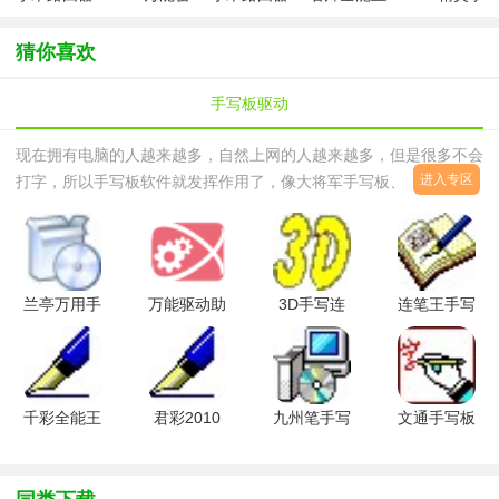
小米WiFi手
码钥匙
app(小米
专业版
机版
机版
WiFi)
猜你喜欢
手写板驱动
现在拥有电脑的人越来越多，自然上网的人越来越多，但是很多不会
进入专区
打字，所以手写板软件就发挥作用了，像大将军手写板、千彩手写
板、清华紫光手写板等都不错的，有了这些手写板之后再安装驱动就
可以使用啦。西西为大家收集了一些比较常见的手写板驱动，例如点
将王手写板驱动、兰亭万用手写板驱动、大将军手写板驱动等。
兰亭万用手
万能驱动助
3D手写连
连笔王手写
写板驱动
理WIN7 32
笔王手写板
板TP609驱
V9.0 官方
位专版
驱动程序
动程序
最新版
V7.19.929.1
官方最新版
千彩全能王
君彩2010
九州笔手写
文通手写板
手写识别系
版DJJ-8手
板驱动程序
v1.0 免费
统V8.5 官
写板驱动官
V6.0 免费
版
方正式版
方免费版
版