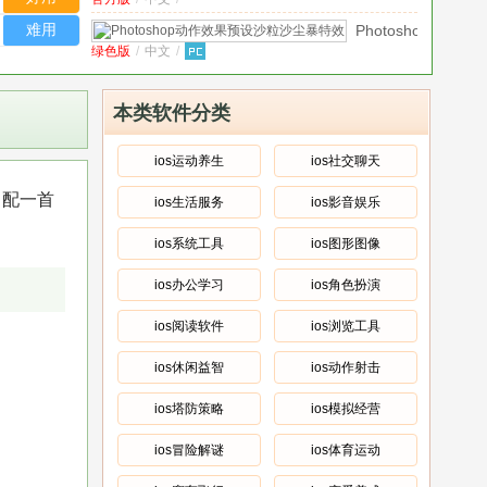
版
难用
Photoshop
绿色版
/
中文
/
动作效果
预设沙粒
乐享米ios版
v1.0苹果版
沙尘暴特
中文
/
本类软件分类
效
绿色
影天下ios
v1.0苹果版
版
中文
/
ios运动养生
ios社交聊天
新2Kids学汉字ios
v1.1
，配一首
ios生活服务
ios影音娱乐
中文
/
遵化购ios版
v1.0.2苹果版
ios系统工具
ios图形图像
中文
/
ios办公学习
ios角色扮演
星评社ios版
v1.0 官方版
官方版
/
中文
/
ios阅读软件
ios浏览工具
ios休闲益智
ios动作射击
ios塔防策略
ios模拟经营
ios冒险解谜
ios体育运动