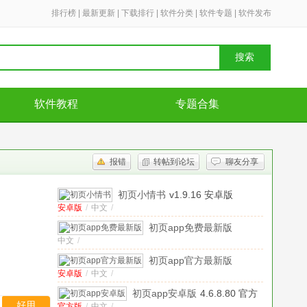
排行榜
|
最新更新
|
下载排行
|
软件分类
|
软件专题
|
软件发布
搜索
软件教程
专题合集
报错
转帖到论坛
聊友分享
初页小情书
v1.9.16 安卓版
安卓版
/
中文
/
初页app免费最新版
中文
/
v4.6.8.62
初页app官方最新版
安卓版
/
中文
/
v4.6.8.62 安卓版
初页app安卓版
4.6.8.80 官方
好用
官方版
/
中文
/