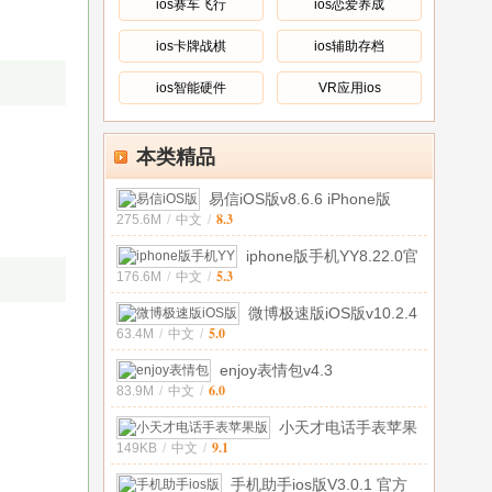
ios赛车飞行
ios恋爱养成
ios卡牌战棋
ios辅助存档
ios智能硬件
VR应用ios
本类精品
易信iOS版v8.6.6 iPhone版
8.3
275.6M
/
中文
/
iphone版手机YY8.22.0官
5.3
176.6M
/
中文
/
方最新
微博极速版iOS版v10.2.4
5.0
63.4M
/
中文
/
enjoy表情包v4.3
6.0
83.9M
/
中文
/
小天才电话手表苹果
9.1
149KB
/
中文
/
版v5.0.1 官
手机助手ios版V3.0.1 官方