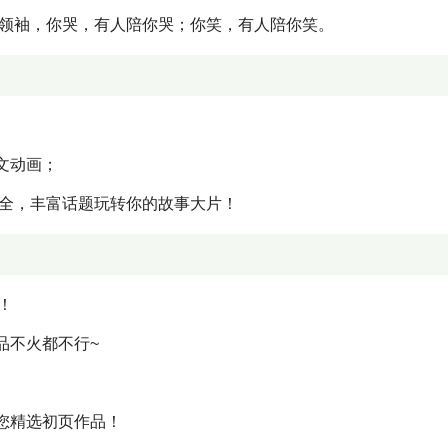
见领袖，你哭，有人陪你哭；你笑，有人陪你笑。
文动画；
俱全，丰富话题玩转你的故事大片！
！
品不火都不行~
您精选初页作品！