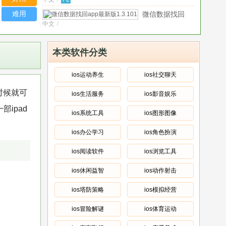
Mac版本
APP
版
V1.1.1苹
下
难用
微信数据找回
果电脑版
载
中文
/
app最新版
免
1.3.101
微
费
官方版
/
中文
/
信
本类软件分类
版
闰
微信图片自
安
二
官方版
/
中文
/
动备份软件
卓
ios运动养生
ios社交聊天
月
V2.0.0 官方
版
微
模
时候就可
版
v1.0.0
ios生活服务
ios影音娱乐
绿色版
/
中文
/
信
块
手
图
ipad
app
微
机
ios系统工具
ios图形图像
片
最
信
官
版
自
新
方
视
ios办公学习
ios角色扮演
微信
动
版
/
版
频
绿色版
/
中文
/
聊天
中
备
v2.17
号
ios阅读软件
ios浏览工具
文
/
窗口
份
2026
下
隐藏
(微
官
ios休闲益智
ios动作射击
载
(保护
信
方
器
隐私
聊
中
ios塔防策略
ios模拟经营
Mac
利
天
文
免
器)
v1.0
照
ios冒险解谜
ios体育运动
版
费
绿色
片)
v2.0.0
版