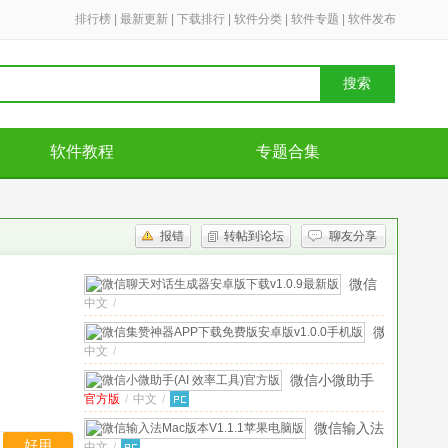
排行榜
|
最新更新
|
下载排行
|
软件分类
|
软件专题
|
软件发布
搜索
软件教程
专题合集
报错
转帖到论坛
聊友分享
微信
中文
/
聊天
对话
微
生成
中文
/
信
器安
集
微信小微助手
卓版
赞
官方版
/
中文
/
(AI 效率工具)
下载
神
官方版
v1.0.9
微信输入法
器
最新
好用
中文
/