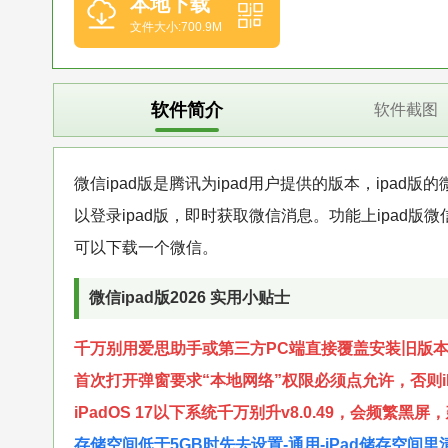
本地下载
文件大小:700.9M
软件简介
软件截图
微信ipad版是腾讯为ipad用户提供的版本，ipa
以登录ipad版，即时获取微信消息。功能上ipad版
可以下载一个微信。
微信ipad版2026 实用小贴士
千万别用爱思助手或第三方PC端直接覆盖安装旧版
首次打开弹窗要求“本地网络”权限必须点允许，否则iP
iPadOS 17以下系统千万别升v8.0.49，会频繁黑
存储空间低于5GB时先去设置-通用-iPad储存空间