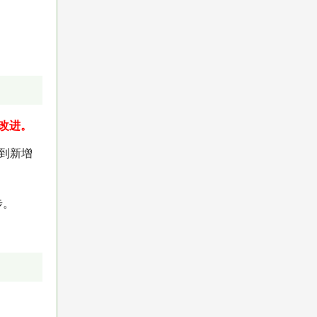
了改进。
看到新增
步。