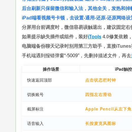
后台刷新只保留微信和输入法，其他全关，发热和掉
iPad端看视频号卡顿，去设置-通用-还原-还原网络
分屏用台前调度时，微信容易误触退出，建议固定右
如果提示缺失插件或组件，装好
iTools
4.0修复依赖
电脑端备份聊天记录时别用第三方助手，直接iTune
手机端遇到报错弹窗“-5009”，先删掉描述文件，再去
操作场景
iPad触
快速返回顶部
点击状态栏时钟
切换账号
四指左右滑动
截屏标注
Apple Pencil从左下
语音输入
长按麦克风图标