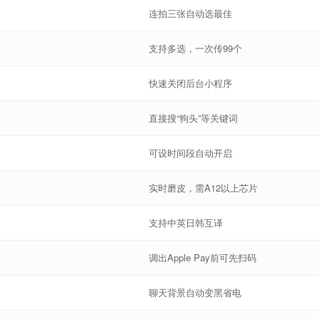
连拍三张自动选最佳
支持多选，一次传99个
快速关闭后台小程序
直接搜“狗头”等关键词
可设时间段自动开启
实时磨皮，需A12以上芯片
支持中英日韩互译
调出Apple Pay前可先扫码
聊天背景自动变黑省电