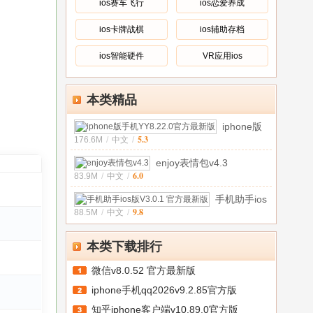
版
绿
ios赛车飞行
ios恋爱养成
(嗅
色
探
ios卡牌战棋
ios辅助存档
版
器)
v2.0.1
2026
ios智能硬件
VR应用ios
官
方
中
本类精品
文
版
iphone版
5.3
176.6M
/
中文
/
手机
YY8.22.0
enjoy表情包v4.3
官方最新
6.0
83.9M
/
中文
/
手机助手ios
9.8
88.5M
/
中文
/
版V3.0.1 官
方最新
本类下载排行
微信v8.0.52 官方最新版
iphone手机qq2026v9.2.85官方版
知乎iphone客户端v10.89.0官方版