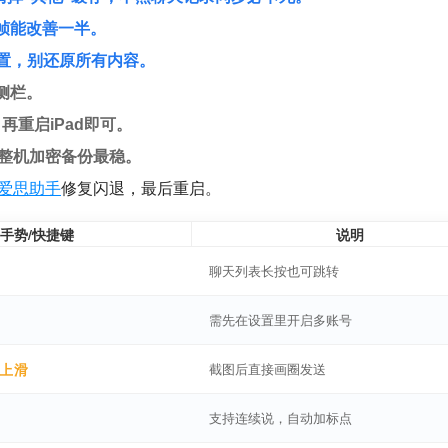
帧能改善一半。
设置，别还原所有内容。
侧栏。
，再重启iPad即可。
s整机加密备份最稳。
爱思助手
修复闪退，最后重启。
控手势/快捷键
说明
聊天列表长按也可跳转
需先在设置里开启多账号
角上滑
截图后直接画圈发送
支持连续说，自动加标点