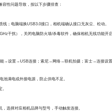
兼容性问题导致，按以下步骤排查：
免劣质线；电脑端换USB3.0接口，相机端确认接口无灰尘、松动。
2.4GHz干扰），关闭电脑防火墙/杀毒软件，确保相机无线功能开
佳能→设置→USB连接；索尼→网络→联机拍摄；富士→连接设
；电池满电或外接电源，防止供电不足。
定。
连接相机，选择对应相机品牌与型号，手动触发连接。