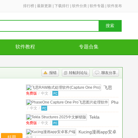
排行榜
|
最新更新
|
下载排行
|
软件分类
|
软件专题
|
软件发布
搜索
软件教程
专题合集
报错
转帖到论坛
聊友分享
飞思
免费版
/
中文
/
RAW格
式处理
PhaseOne
软件
/
中文
/
Capture
(Capture
One
Tekla
One
Pro
免费版
/
中文
/
Structures
Pro)
v12.1.1.19
飞
2025中文解锁
汉化免
Kucing漫画app安卓
思
版
免费版
费版
好用
中文
/