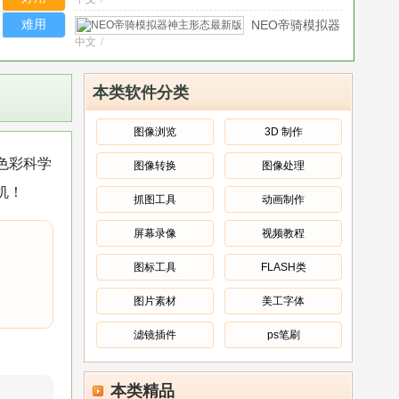
客户端
v2.5.3-
图
build01
片
难用
NEO帝骑模拟器
处
中文
/
神主形态最新版
理
v1.7.82
PTC Creo 12中文版
软
中文
/
免费版
v12.4.2最新
本类软件分类
件
版
漫剧抢先看app官方
v11.0.0.266
中文
/
最新版
v1.0.0
中
图像浏览
3D 制作
文
VariCAD 2022中文版
色彩科学
图像转换
图像处理
中文
/
v2.05完整版
机！
Golden
抓图工具
动画制作
中文
/
Software
Surfer三维
屏幕录像
视频教程
读漫屋app安卓版客户
绘图软件
中文
/
端
v9.9.9
v25.2.259
图标工具
FLASH类
最新版
图片素材
美工字体
滤镜插件
ps笔刷
本类精品