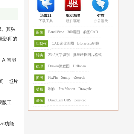
迅雷11
驱动精灵
钉钉
下载工具
硬件驱动
办公聊天
感。其独
BandiView
360看图
豹图CAD
图像
摄影师的
CAD迷你画图
Bforartists64位
3d制作
2345文字识别
批量转换图片格式
转换
AI智能
Drawio流程图
Hellohao
处理
PixPin
Sunny
eSearch
抓图
瞬间，照片
制作
Pro Motion
Drawpile
动画
DroidCam OBS
pear-rec
录像
蒙版工
ve功能