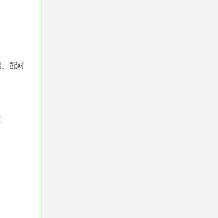
启、配对
置