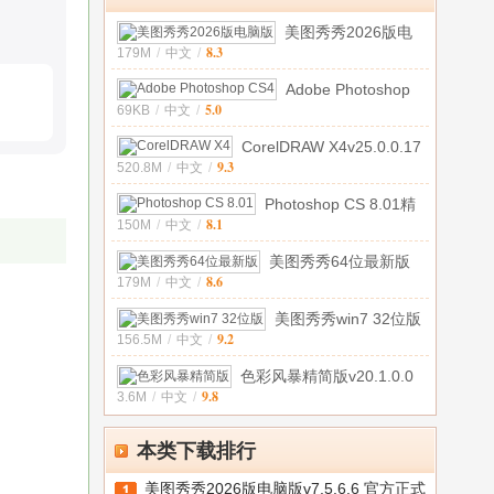
美图秀秀2026版电
8.3
179M
/
中文
/
脑版v7.5.6.6
Adobe Photoshop
5.0
69KB
/
中文
/
CS4简体中文特
CorelDRAW X4v25.0.0.17
9.3
520.8M
/
中文
/
简体中
Photoshop CS 8.01精
8.1
150M
/
中文
/
简中文绿色
美图秀秀64位最新版
8.6
179M
/
中文
/
v7.1.0.0 官
美图秀秀win7 32位版
9.2
156.5M
/
中文
/
v6.5.7.0
色彩风暴精简版v20.1.0.0
9.8
3.6M
/
中文
/
本类下载排行
美图秀秀2026版电脑版v7.5.6.6 官方正式