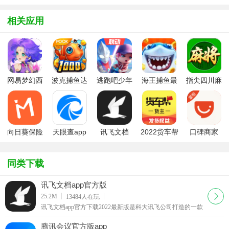
相关应用
网易梦幻西
波克捕鱼达
逃跑吧少年
海王捕鱼最
指尖四川麻
游手游
人千炮版
九游版最新
新版官方正
将app最新
2022微信版
版
版
版
本
向日葵保险
天眼查app
讯飞文档
2022货车帮
口碑商家
app最新版
app官方版
货主版app
本
同类下载
讯飞文档app官方版
下载
25.2M
13484
人在玩
讯飞文档app官方下载2022最新版是科大讯飞公司打造的一款
在线协作文档软件，这款讯飞文档app跟腾讯文档的功能有点
类似，都可以让团队在线上进行协作。
腾讯会议官方版app