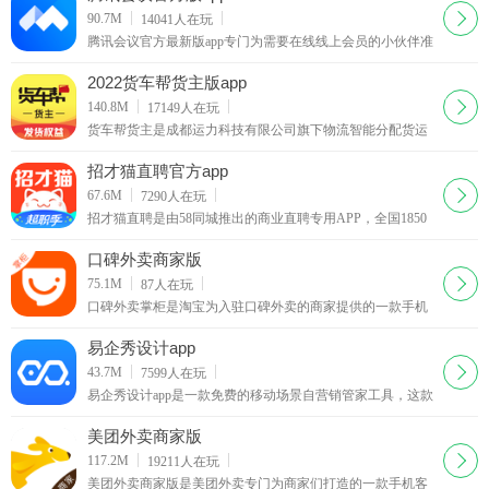
下载
90.7M
14041
人在玩
腾讯会议官方最新版app专门为需要在线线上会员的小伙伴准
备的非常实用的app工具，支持电脑移动端同步，给需要开会
你带来最棒的办公体验，相信不少的小伙伴都会需要
2022货车帮货主版app
下载
140.8M
17149
人在玩
货车帮货主是成都运力科技有限公司旗下物流智能分配货运
平台，覆盖全国360多个城市的物流货运平台，是一款为全国
各地货主提供经验丰富、安全可靠的货车司机的找车发货软
招才猫直聘官方app
件。
下载
67.6M
7290
人在玩
招才猫直聘是由58同城推出的商业直聘专用APP，全国1850
万商家都在使用招才猫直聘！海量各个领域人才等你来发
现、挖掘，你可以在58招财猫官网上看到人家的详细资料。
口碑外卖商家版
下载
75.1M
87
人在玩
口碑外卖掌柜是淘宝为入驻口碑外卖的商家提供的一款手机
客户端，商家们可以通过口碑掌柜客户端查看店铺的最新订
单并对自己的店铺进行管理，有新的订单软件会以语音的形
易企秀设计app
式提醒你接单
下载
43.7M
7599
人在玩
易企秀设计app是一款免费的移动场景自营销管家工具，这款
易企秀设计app可以帮你免费制作各类手机h5营销类应用，另
外这款易企秀设计app还可以帮你查看手机网页的访问量。
美团外卖商家版
下载
117.2M
19211
人在玩
美团外卖商家版是美团外卖专门为商家们打造的一款手机客