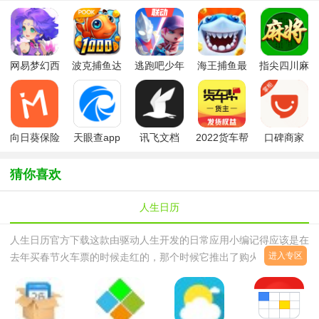
网易梦幻西
波克捕鱼达
逃跑吧少年
海王捕鱼最
指尖四川麻
游手游
人千炮版
九游版最新
新版官方正
将app最新
2022微信版
版
版
版
本
向日葵保险
天眼查app
讯飞文档
2022货车帮
口碑商家
app最新版
app官方版
货主版app
本
猜你喜欢
人生日历
人生日历官方下载这款由驱动人生开发的日常应用小编记得应该是在
进入专区
去年买春节火车票的时候走红的，那个时候它推出了购火车票功能迅
速吸引了大批固定用户，用它来订票大伙都放心，毕竟是个品牌嘛！
人生日历抢票软件，清明节假日将到，火车票再次迎来“购票难的问
题”而此时人生日历再次开放全自动刷火车票功能，给广大网友订购