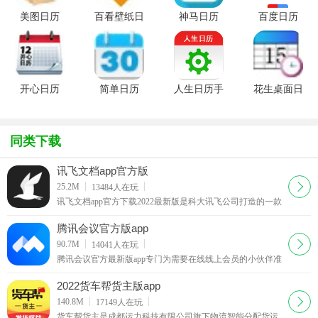
火车票提供便利。人生日历抢票插件，比火车票官网的预售时间点早
美图日历
百看壁纸日
神马日历
百度日历
两分钟，这两分钟可以大大提高抢票成功的几
1.0.3.678
历
v1.0.0.1 绿
v1.5 安卓
官方最新版
V2.3.3.10
色版
版
官方最新版
开心日历
简单日历
人生日历手
花生桌面日
3.0 绿色版
v2.0.1 官
机版
历3.50 绿
方最新版
V6.3.3.0
色版
安卓版
同类下载
讯飞文档app官方版
下载
25.2M
13484
人在玩
讯飞文档app官方下载2022最新版是科大讯飞公司打造的一款
在线协作文档软件，这款讯飞文档app跟腾讯文档的功能有点
类似，都可以让团队在线上进行协作。
腾讯会议官方版app
下载
90.7M
14041
人在玩
腾讯会议官方最新版app专门为需要在线线上会员的小伙伴准
备的非常实用的app工具，支持电脑移动端同步，给需要开会
你带来最棒的办公体验，相信不少的小伙伴都会需要
2022货车帮货主版app
下载
140.8M
17149
人在玩
货车帮货主是成都运力科技有限公司旗下物流智能分配货运