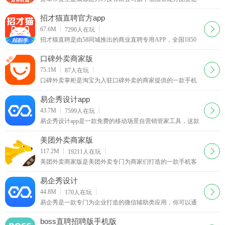
平台，覆盖全国360多个城市的物流货运平台，是一款为全国
各地货主提供经验丰富、安全可靠的货车司机的找车发货软
招才猫直聘官方app
件。
下载
67.6M
7290
人在玩
招才猫直聘是由58同城推出的商业直聘专用APP，全国1850
万商家都在使用招才猫直聘！海量各个领域人才等你来发
现、挖掘，你可以在58招财猫官网上看到人家的详细资料。
口碑外卖商家版
下载
75.1M
87
人在玩
口碑外卖掌柜是淘宝为入驻口碑外卖的商家提供的一款手机
客户端，商家们可以通过口碑掌柜客户端查看店铺的最新订
单并对自己的店铺进行管理，有新的订单软件会以语音的形
易企秀设计app
式提醒你接单
下载
43.7M
7599
人在玩
易企秀设计app是一款免费的移动场景自营销管家工具，这款
易企秀设计app可以帮你免费制作各类手机h5营销类应用，另
外这款易企秀设计app还可以帮你查看手机网页的访问量。
美团外卖商家版
下载
117.2M
19211
人在玩
美团外卖商家版是美团外卖专门为商家们打造的一款手机客
户端。如果你是入驻美团外卖的商家，那么你可以在这里更
好地管理你的商铺，美团外卖商家版app轻松地查看用户的下
易企秀设计
单信息。
下载
44.8M
170
人在玩
易企秀是一款专门为企业打造的微信辅助类应用，你可以通
过易企秀设定微信页面的场景、颜色、文字版式等等，还可
以通过它查看网页的访问量以及潜在客户报名等等消息。
boss直聘招聘版手机版