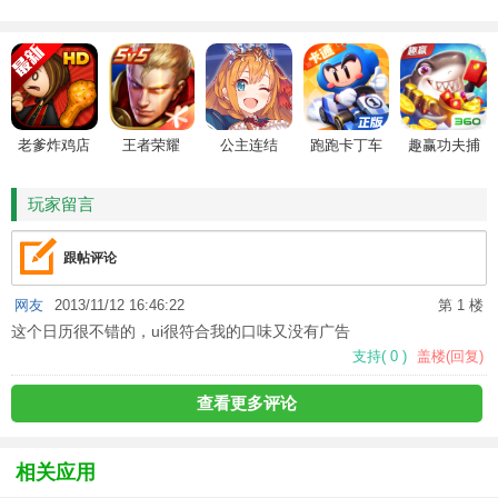
老爹炸鸡店
王者荣耀
公主连结
跑跑卡丁车
趣赢功夫捕
HD
鱼
玩家留言
跟帖评论
网友
2013/11/12 16:46:22
第 1 楼
这个日历很不错的，ui很符合我的口味又没有广告
支持
(
0
)
盖楼(回复)
查看更多评论
相关应用