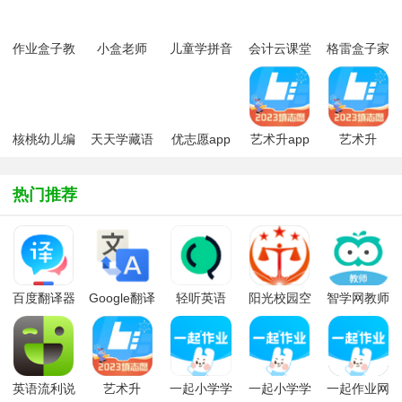
作业盒子教
小盒老师
儿童学拼音
会计云课堂
格雷盒子家
师端（小盒
app
app
最新版
长版
老师）
核桃幼儿编
天天学藏语
优志愿app
艺术升app
艺术升
程app最新
最新版
官方最新版
app(艺术考
版
试)
热门推荐
百度翻译器
Google翻译
轻听英语
阳光校园空
智学网教师
app
app官方版
中黔课登录
端
平台
英语流利说
艺术升
一起小学学
一起小学学
一起作业网