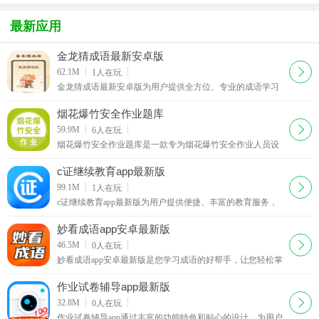
app(艺术考
生端app
生端(一起作
小学生版
试)
业)最新版
最新应用
金龙猜成语最新安卓版
下载
62.1M
1
人在玩
金龙猜成语最新安卓版为用户提供全方位、专业的成语学习
服务，让您在轻松愉快的氛围中提升成语水平，享受学习的
乐趣。快来西西下载金龙猜成语，一起探索成语的奥
烟花爆竹安全作业题库
下载
59.9M
6
人在玩
烟花爆竹安全作业题库是一款专为烟花爆竹安全作业人员设
计的考试辅助软件，汇集了海量专业方向的知识内容，还有
海量的题库可以随时选择练习，能够帮助用户在线搜
c证继续教育app最新版
下载
99.1M
1
人在玩
c证继续教育app最新版为用户提供便捷、丰富的教育服务，
帮助用户实现个人学习目标和教育需求。欢迎来西西下载并
体验c证继续教育app，开启全新的学习之旅！软件介
妙看成语app安卓最新版
下载
46.5M
0
人在玩
妙看成语app安卓最新版是您学习成语的好帮手，让您轻松掌
握丰富的成语知识，丰富您的语言表达能力，感受中国传统
文化的魅力。如果你也喜欢这款在线学习软件的话，
作业试卷辅导app最新版
下载
32.8M
0
人在玩
作业试卷辅导app通过丰富的功能特色和贴心的设计，为用户