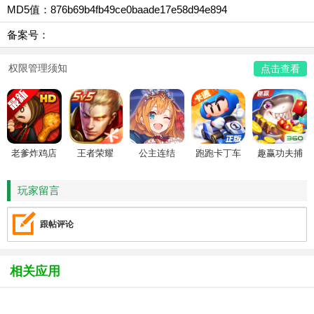
MD5值：876b69b4fb49ce0baade17e58d94e894
备案号：
权限管理须知
点击查看
老爹炸鸡店
王者荣耀
公主连结
跑跑卡丁车
趣赢功夫捕
HD
鱼
玩家留言
跟帖评论
相关应用