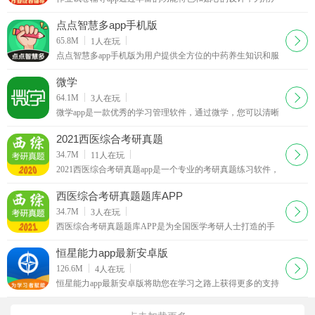
提供了强大的学习辅助功能，让学习变得更加高效、轻松和
愉快。如果你也想要通过软件高效完成作业的话，就
点点智慧多app手机版
下载
65.8M
1
人在玩
点点智慧多app手机版为用户提供全方位的中药养生知识和服
务，让您在学习中药文化的同时，享受健康养生的乐趣。立
即来西西下载点点智慧多app，探索中药养生智慧，
微学
下载
64.1M
3
人在玩
微学app是一款优秀的学习管理软件，通过微学，您可以清晰
的制定您的培训计划，并对学习的整个过程提供技术支持，
从报名学习到落地改进一网打尽。感兴趣的朋友快来
2021西医综合考研真题
下载
34.7M
11
人在玩
2021西医综合考研真题app是一个专业的考研真题练习软件，
上面收录了近十年来的各种西医综合考研真题。
西医综合考研真题题库APP
下载
34.7M
3
人在玩
西医综合考研真题题库APP是为全国医学考研人士打造的手
机题库应用，拥有目前最新医学考研试题，支持手机题库复
习、考前模拟、考点分析、错题复习等功能，
恒星能力app最新安卓版
下载
126.6M
4
人在玩
恒星能力app最新安卓版将助您在学习之路上获得更多的支持
和帮助，用户可以轻松获取学习资料、参与在线学习，探索
新知识，以及管理个人学习记录和成就，助力用户实