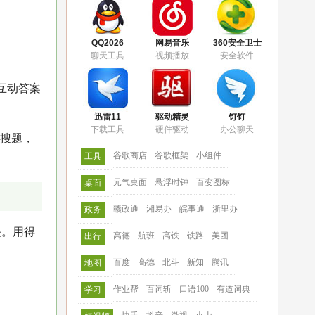
QQ2026
网易音乐
360安全卫士
聊天工具
视频播放
安全软件
互动答案
迅雷11
驱动精灵
钉钉
下载工具
硬件驱动
办公聊天
松搜题，
谷歌商店
谷歌框架
小组件
工具
元气桌面
悬浮时钟
百变图标
桌面
赣政通
湘易办
皖事通
浙里办
政务
快。用得
高德
航班
高铁
铁路
美团
出行
百度
高德
北斗
新知
腾讯
地图
作业帮
百词斩
口语100
有道词典
学习