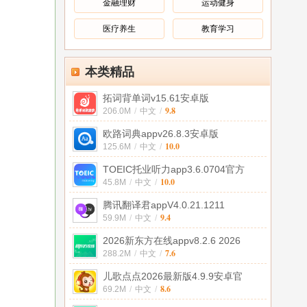
金融理财
运动健身
医疗养生
教育学习
本类精品
拓词背单词v15.61安卓版
9.8
206.0M
/
中文
/
欧路词典appv26.8.3安卓版
10.0
125.6M
/
中文
/
TOEIC托业听力app3.6.0704官方
10.0
45.8M
/
中文
/
腾讯翻译君appV4.0.21.1211
9.4
59.9M
/
中文
/
2026新东方在线appv8.2.6 2026
7.6
288.2M
/
中文
/
儿歌点点2026最新版4.9.9安卓官
8.6
69.2M
/
中文
/