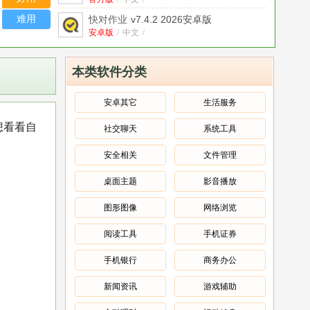
难用
快对作业
v7.4.2 2026安卓版
安卓版
/
中文
/
快对作业app最新版
v7.3.0
中文
/
本类软件分类
快对作业免费版
2.42.0官方版
官方版
/
中文
/
安卓其它
生活服务
快对作业搜题
7.4.2 2026 安卓搜题
想看看自
社交聊天
系统工具
安卓版
/
中文
/
快对作业答案2020最新版
v2.3安卓版
安全相关
文件管理
安卓版
/
中文
/
桌面主题
影音播放
快对作业清楚版
2.42.0
中文
/
图形图像
网络浏览
阅读工具
手机证券
手机银行
商务办公
新闻资讯
游戏辅助