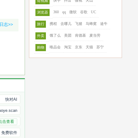
快手
抖音
微视
火山
短视频
360
qq
微软
谷歌
UC
浏览器
携程
去哪儿
飞猪
马蜂窝
途牛
日志>>
旅行
饿了么
美团
肯德基
麦当劳
外卖
唯品会
淘宝
京东
天猫
苏宁
购物
快对AI
uoye.scan
点击查看
免费软件