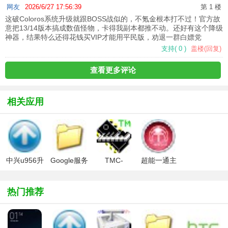
网友
2026/6/27 17:56:39
第 1 楼
这破Coloros系统升级就跟BOSS战似的，不氪金根本打不过！官方故
意把13/14版本搞成数值怪物，卡得我副本都推不动。还好有这个降级
神器，结果特么还得花钱买VIP才能用平民版，劝退一群白嫖党
支持
(
0
)
盖楼(回复)
查看更多评论
相关应用
中兴u956升
Google服务
TMC-
超能一通主
级包官方版
框架包
168/130主
控程序
控程序
热门推荐