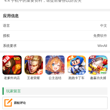
4.4 手机中的重要资料，请提前备份以防丢失
应用信息
语言
中文
授权
免费软件
系统要求
WinAll
老爹炸鸡店
王者荣耀
公主连结
跑跑卡丁车
趣赢功夫捕
HD
鱼
玩家留言
跟帖评论