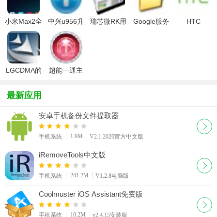
小米Max2全
中兴u956升
瑞芯微RK用
Google服务
HTC
网通救砖包
级包官方版
户升级工具
框架包
HD2/LEO直
(内含线刷包
刷WP7 已越
和刷机工具
狱
7.1.1)
LGCDMA的
超能一通主
USB驱动
控程序
最新应用
安卓手机备份文件提取器
1.9M
手机系统
V2.1 2026官方中文版
iRemoveTools中文版
241.2M
手机系统
V1.2.8电脑版
Coolmuster iOS Assistant免费版
10.2M
手机系统
v2.4.15安装版