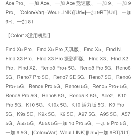
Ace Pro、 一加 Ace、 一加 Ace 竞速版、 一加 9、 一加 9
Pro、 [color=var(--weui-LINK)][url=]一加 9RT[/url]、一加
9R、一加 8T
【Color13适用机型】
Find X5 Pro、Find X5 Pro 天玑版、Find X5、Find N、
Find X3 Pro、Find X3 Pro 摄影师版、Find X3、Find X2
Pro、Find X2、Reno8 Pro+ 5G、Reno8 Pro 5G、Reno8
5G、Reno7 Pro 5G、Reno7 SE 5G、Reno7 5G、Reno6
Pro+ 5G、Reno6 Pro 5G、Reno6 5G、Reno5 Pro+ 5G、
Reno5 Pro 5G、Reno5 5G、Reno5 K 5G、Ace2、K10
Pro 5G、K10 5G、K10x 5G、K10 活力版 5G、K9 Pro
5G、K9s 5G、K9x 5G、K9 5G、A97 5G、A95 5G、A57
5G、A55 5G、A55s 5G一加 10 Pro 5G、一加 9 Pro 5G、
一加 9 5G、[color=var(--weui-LINK)][url=]一加 9RT[/url]