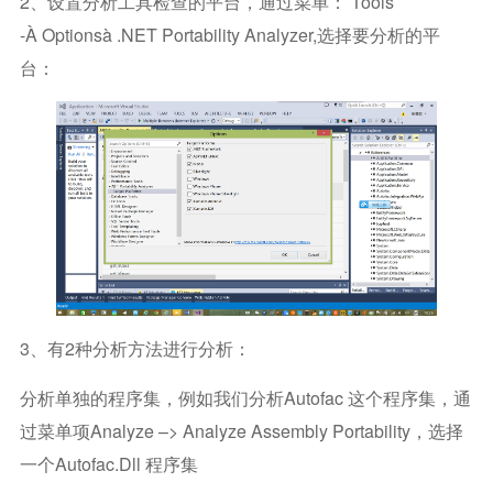
2、设置分析工具检查的平台，通过菜单： Tools
-à Optionsà .NET Portability Analyzer,选择要分析的平
台：
3、有2种分析方法进行分析：
分析单独的程序集，例如我们分析Autofac 这个程序集，通
过菜单项Analyze –> Analyze Assembly Portability，选择
一个Autofac.dll 程序集