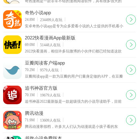
奇热漫画是一款非常不错的漫画阅读软件，具有很多强大的
阅读功能，奇热漫画app实时为你更新全网最新最热的动漫资
源。平台拥有海量精彩漫画，官方正版漫画
奇热小说app
下载
24.8M
234499
人在玩
安卓奇热小说app是专为众多爱看小说的人士提供的手机看小
说的软件，省流量极速免费看小说，海量热门小说任你看，
喜欢小说的小伙伴不要错过，赶快下载奇热小说网手机版客
2022快看漫画App最新版
户端体验吧
下载
69.0M
51448
人在玩
2022快看漫画，相信许多玩微博的小伙伴们都已经知道这款
APP了。吵架归吵架，至于这款快看漫画App到底做得怎么
样，只有试过才知道！
豆瓣阅读客户端app
下载
70.2M
9579
人在玩
豆瓣阅读app是一款为豆瓣的用户们量身定做的APP，在豆瓣
阅读这里你可以看到更加符合豆瓣用户喜好的各类文字作
品，而且目前书籍依然在持续增长中。
追书神器官方版
下载
70.1M
19679
人在玩
追书神器2022最新版是一款超级强力的小说导读助手，目前
几大热门的小说连载网站均有关联，你可以通过它方便地寻
找自己喜欢的书籍。
腾讯动漫
下载
71.9M
13609
人在玩
腾讯动漫寒假档，许多大人们认为动漫就是小孩子看的东
西，但是大概从80后开始，动漫就成为了许多人生活中的一
部分，如果你喜欢看动漫，可以来腾讯动漫吧，这里有最新
书旗小说免费版本