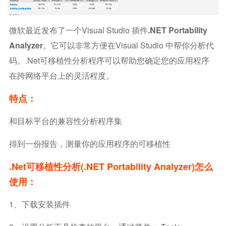
微软最近发布了一个Visual Studio 插件
.NET Portability
Analyzer
。它可以非常方便在Visual Studio 中帮你分析代
码。.net可移植性分析程序可以帮助您确定您的应用程序
在跨网络平台上的灵活程度。
特点：
和目标平台的兼容性分析程序集
得到一份报告，测量你的应用程序的可移植性
.net可移植性分析(.NET Portability Analyzer)怎么
使用：
1、下载安装插件