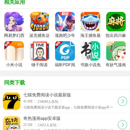
相关应用
网易梦幻西
波克捕鱼达
逃跑吧少年
海王捕鱼最
指尖四川麻
游手游
人千炮版
九游版最新
新版官方正
将app最新
2022微信版
版
版
版
本
小米小说
锤子阅读
福昕PDF阅
书旗小说免
有妖气漫画
app(暂未上
读器
费版本
app
线)
同类下载
七猫免费阅读小说最新版
下载
41.6M
234049
人在玩
七猫免费阅读小说下载安装app，七猫免费阅读小说app不一
样的小说阅读神器，这里有着海量丰富小说应用资源，你想
看的小说通过强大搜索引擎一键搜索即可，主要的是阅读小
奇热漫画app安卓版
说还能够获取红包现金奖励哦。
下载
25.5M
13451
人在玩