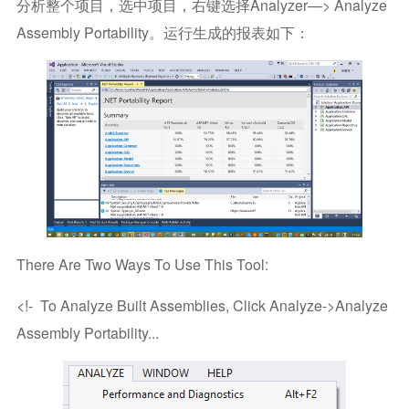
分析整个项目，选中项目，右键选择Analyzer—> Analyze
Assembly Portability。运行生成的报表如下：
There Are Two Ways To Use This Tool:
<!- To Analyze Built Assemblies, Click Analyze->Analyze
Assembly Portability...