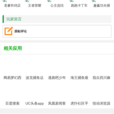
老爹炸鸡店
王者荣耀
公主连结
跑跑卡丁车
趣赢功夫捕
HD
鱼
玩家留言
跟帖评论
相关应用
网易梦幻西
波克捕鱼达
逃跑吧少年
海王捕鱼最
指尖四川麻
游手游
人千炮版
九游版最新
新版官方正
将app最新
2022微信版
版
版
版
本
百度搜索
UC头条app
凤凰新闻客
虎扑社区手
悦动浏览器
户端
机版