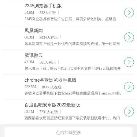
地图、百度音乐、百度视频等专业垂直搜索频道，方便用户
2345浏览器手机版
随时随地使用百度搜索服务。
下载
54.6M
582
人在玩
2345浏览器具有智能广告拦截、网页多标签浏览、超级拖
拽、鼠标手势、上网痕迹清除、老板键等多项网页浏览实用
功能。功能特性收藏夹随身携带网站网址随身携带不丢失，
凤凰新闻
注册登录2345帐号。
下载
80.3M
8934
人在玩
凤凰新闻客户端是一款优秀的新闻阅读客户端，第一时间奉
献最新最有价值的新闻！依托凤凰卫视、凤凰网独家新闻资
讯优势，每天24小时精心呈现全方位新闻讯息。
腾讯微云
下载
42.3M
561
人在玩
腾讯微云下载，微云可以让PC和手机文件可进行无线传输并
实现同步，让手机中的照片自动传送到PC，并可向朋友们共
享，功能和苹果的iCloud较为类似。
chrome谷歌浏览器手机版
下载
222.5M
38380
人在玩
谷歌浏览器手机版下载安装到手机桌面是通用于android4.0以
上平板电脑和手机设备上的chrome浏览器，GoogleChrome浏
览器不仅在桌面设备上表现卓越，在Android手机和平板电脑
百度贴吧安卓版2022最新版
上也可让您
下载
58.1M
7231
人在玩
西西最喜欢用百度贴吧安卓版下载安装最新版看小说，热门
小说更新及时，而且是文字版，有手机看更方便，可以随时
看。百度贴吧客户端抢楼更快捷，随心所欲发图片，还有更
点击加载更多
多贴吧豆奖励哦！更快升级速度！