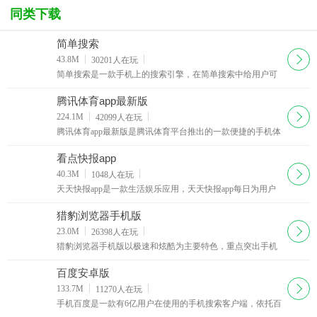
同类下载
简单搜索
下载
43.8M
30201
人在玩
简单搜索是一款手机上的搜索引擎，在简单搜索中给用户可
以智能高效的搜到自己想搜的内容哦，其中简单搜索在功能
体验上还是很不错的，有需要上网的用户快来西西简单搜索
腾讯体育app最新版
专区下载
下载
224.1M
42099
人在玩
腾讯体育app最新版是腾讯体育平台推出的一款便捷的手机体
育直播app。通过这款腾讯体育app，你可以观看赛事直播，
也能第一时间了解最新体育新闻动态。
看点快报app
下载
40.3M
1048
人在玩
天天快报app是一款生活娱乐应用，天天快报app每日为用户
推送有趣的娱乐搞笑段子，同时你可以对文章及图片进行评
论，有不少内涵的神吐糟回复，还能在在图片中加入贴图与
猎豹浏览器手机版
文字
下载
23.0M
26398
人在玩
猎豹浏览器手机版以极速和炫酷为主要特色，重点突出手机
观看视频功能，首次在手机浏览器上实现支持快播与百度影
音。猎豹浏览器手机版更省流量、更安全、更智能
百度安卓版
下载
133.7M
11270
人在玩
手机百度是一款有6亿用户在使用的手机搜索客户端，依托百
度网页、百度图片、百度新闻、百度知道、百度百科、百度