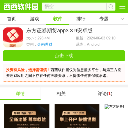
首页
游戏
软件
排行
专题
东方证券期货app
3.3.9安卓版
大小：
293.4M
更新：2024-06-03 09:10
类别：
金融理财
系统：Android
点击下载
投资有风险，选择需谨慎！
西西软件园仅为信息服务平台，与第三方投
资理财应用之间不存在任何关联关系，不提供任何担保或承诺。
详情
相关
评论(
1
)