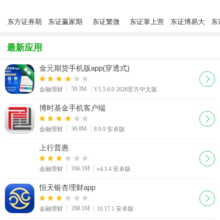
东方证券期
东证赢家期
东证繁微
东证掌上营
东证博易大
东
货交易app
货
app
业厅手机版
师官方手机
易
版
持
最新应用
金元期货手机版app(穿透式)
59.3M
金融理财
V5.5.6.0 2026官方中文版
博时基金手机客户端
30.8M
金融理财
8.9.9 安卓版
上行普惠
166.1M
金融理财
v4.3.4 安卓版
恒天银杏理财app
268.1M
金融理财
10.17.1 安卓版