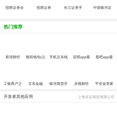
招商证券全
招商证券
长江证券手
中国银河证
能版V7.20
app官方手
机版(长江e
券V6.9.2安
官方最新版
机版
号)V11.7.5
卓版
V10.17.4
安卓最新版
热门推荐
官方版
新浪财经
银联钱包(云
手机京东钱
还呗app最
股吧app最
app手机客
闪付)
包
新版
新版
户端
工银商户之
京东金融
银河期货开
央视财经
平安金管家
家app
户交易软件
app官方版
官方手机版
开发者其他应用
上海东证期货有限公司