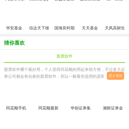
合金融app
方app
者工作平台
app最新版
最新版
app
华安基金
信达天下移
国海良时期
天天基金
天风高财生
app最新版
动证券客户
货交易软件
app官方最
新一代专业
端
新版
版最新版
猜你喜欢
股票软件
股票软件哪个最好用，个人觉得同花顺的用起来很方便，不过各大证
进入专区
券公司都会有自家的股票软件，所以一般看你选用的是哪家证券公
司，股票软件对于股民来说是很好用的辅助工具，能够查看各个股票
的走势，了解个股票的行情，其实最主要的功能就是买卖点和专家点
评，界面操作都简单智能，电脑小白用户都能操作。
同花顺手机
同花顺最新
华创证券集
湘财证券金
炒股软件
版v9.10.90
成版V5.93
禾金融终端
v11.55.03
官方正式版
官方安装版
v10.56 正
官方安卓版
式版