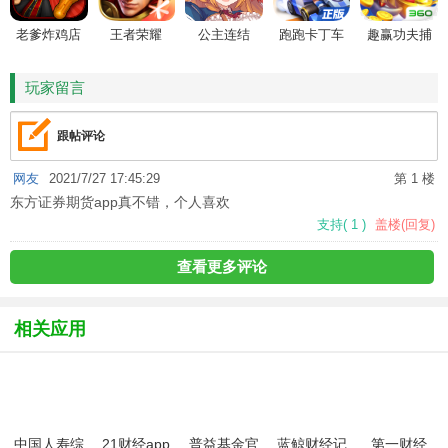
老爹炸鸡店
王者荣耀
公主连结
跑跑卡丁车
趣赢功夫捕
HD
鱼
玩家留言
跟帖评论
网友
2021/7/27 17:45:29
第 1 楼
东方证券期货app真不错，个人喜欢
支持
(
1
)
盖楼(回复)
查看更多评论
相关应用
中国人寿综
21财经app
普益基金官
蓝鲸财经记
第一财经