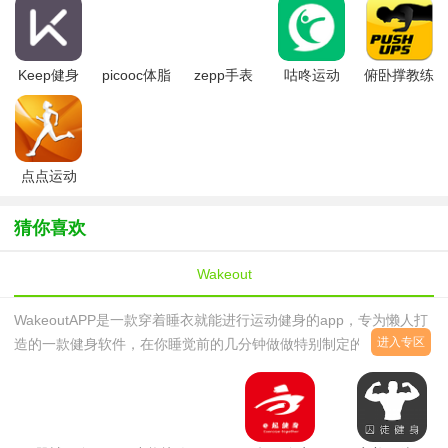
Keep健身
picooc体脂
zepp手表
咕咚运动
俯卧撑教练
(移动健身指
秤app
app2025最
导应用)
新版
点点运动
猜你喜欢
Wakeout
WakeoutAPP是一款穿着睡衣就能进行运动健身的app，专为懒人打
进入专区
造的一款健身软件，在你睡觉前的几分钟做做特别制定的运动，起床
前的几分钟做做运动就能让你瘦身并且拥有健康的体魄哦！如果你每
天被闹钟闹心以后还有睡衣