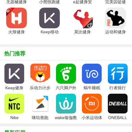
无器械健身
小熊快跑健
e起健身安
完美囚徒健
v1.0 中文
身v2.1.1
卓版V1.0.1
身4.6.3 安
版
安卓版
卓版
火辣健身
Keep移动
莫比健身
运动和健身
5.9.0 安卓
健身
V4.5 安卓
日记
版
appv9.1.0
版
Fitness
安卓最新版
Pointv2.0
热门推荐
安卓版
Keep健身
乐动力计步
六只脚户外
蜗牛睡眠
行者骑行
(移动健身指
器app
线路
app
app官方版
导应用)
Nike
咪咕善跑
wake瑜伽教
小米运动体
ONEBALL
Training
app
学app
脂秤app
壹球app
Club安卓版