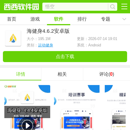
首页
游戏
软件
排行
专题
海健身
4.6.2安卓版
大小：
195.1M
更新：2026-07-14 19:01
类别：
运动健身
系统：Android
点击下载
详情
相关
评论(
0
)