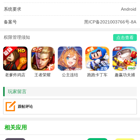
系统要求
Android
备案号
黑ICP备2021003766号-8A
权限管理须知
点击查看
老爹炸鸡店
王者荣耀
公主连结
跑跑卡丁车
趣赢功夫捕
HD
鱼
玩家留言
跟帖评论
相关应用