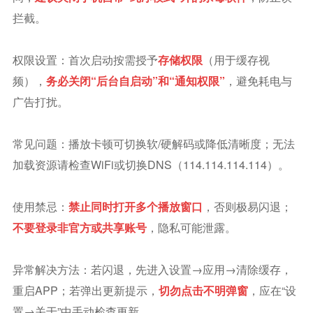
拦截。
权限设置：首次启动按需授予
存储权限
（用于缓存视
频），
务必关闭“后台自启动”和“通知权限”
，避免耗电与
广告打扰。
常见问题：播放卡顿可切换软/硬解码或降低清晰度；无法
加载资源请检查WiFi或切换DNS（114.114.114.114）。
使用禁忌：
禁止同时打开多个播放窗口
，否则极易闪退；
不要登录非官方或共享账号
，隐私可能泄露。
异常解决方法：若闪退，先进入设置→应用→清除缓存，
重启APP；若弹出更新提示，
切勿点击不明弹窗
，应在“设
置→关于”中手动检查更新。