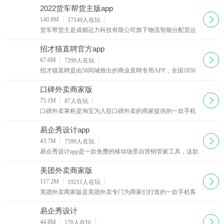
你带来最棒的办公体验，相信不少的小伙伴都会需要
2022货车帮货主版app
下载
140.8M
17149
人在玩
货车帮货主是成都运力科技有限公司旗下物流智能分配货运
平台，覆盖全国360多个城市的物流货运平台，是一款为全国
各地货主提供经验丰富、安全可靠的货车司机的找车发货软
招才猫直聘官方app
件。
下载
67.6M
7290
人在玩
招才猫直聘是由58同城推出的商业直聘专用APP，全国1850
万商家都在使用招才猫直聘！海量各个领域人才等你来发
现、挖掘，你可以在58招财猫官网上看到人家的详细资料。
口碑外卖商家版
下载
75.1M
87
人在玩
口碑外卖掌柜是淘宝为入驻口碑外卖的商家提供的一款手机
客户端，商家们可以通过口碑掌柜客户端查看店铺的最新订
单并对自己的店铺进行管理，有新的订单软件会以语音的形
易企秀设计app
式提醒你接单
下载
43.7M
7599
人在玩
易企秀设计app是一款免费的移动场景自营销管家工具，这款
易企秀设计app可以帮你免费制作各类手机h5营销类应用，另
外这款易企秀设计app还可以帮你查看手机网页的访问量。
美团外卖商家版
下载
117.2M
19211
人在玩
美团外卖商家版是美团外卖专门为商家们打造的一款手机客
户端。如果你是入驻美团外卖的商家，那么你可以在这里更
好地管理你的商铺，美团外卖商家版app轻松地查看用户的下
易企秀设计
单信息。
下载
44.8M
170
人在玩