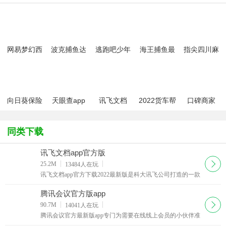
网易梦幻西
波克捕鱼达
逃跑吧少年
海王捕鱼最
指尖四川麻
游手游
人千炮版
九游版最新
新版官方正
将app最新
2022微信版
版
版
版
本
向日葵保险
天眼查app
讯飞文档
2022货车帮
口碑商家
app最新版
app官方版
货主版app
本
同类下载
讯飞文档app官方版
下载
25.2M
13484
人在玩
讯飞文档app官方下载2022最新版是科大讯飞公司打造的一款
在线协作文档软件，这款讯飞文档app跟腾讯文档的功能有点
类似，都可以让团队在线上进行协作。
腾讯会议官方版app
下载
90.7M
14041
人在玩
腾讯会议官方最新版app专门为需要在线线上会员的小伙伴准
备的非常实用的app工具，支持电脑移动端同步，给需要开会