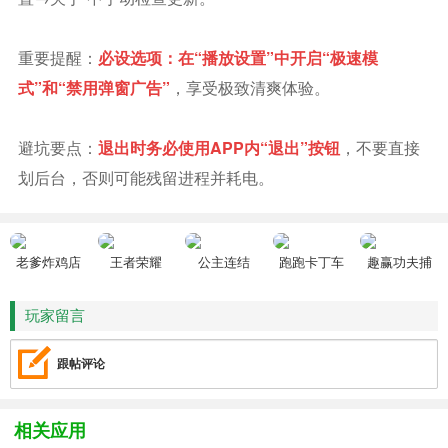
重要提醒：
必设选项：在“播放设置”中开启“极速模
式”和“禁用弹窗广告”
，享受极致清爽体验。
避坑要点：
退出时务必使用APP内“退出”按钮
，不要直接
划后台，否则可能残留进程并耗电。
老爹炸鸡店
王者荣耀
公主连结
跑跑卡丁车
趣赢功夫捕
HD
鱼
玩家留言
跟帖评论
相关应用