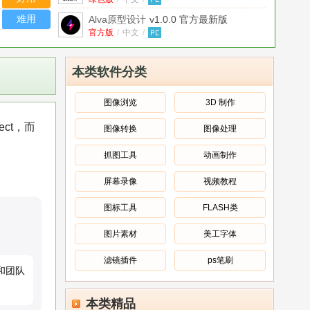
绿色版
难用
Alva原型设计
v1.0.0 官方最新版
官方版
/
中文
/
Axure RP Pro原型设计工具
v8.0 汉化版
中文
/
本类软件分类
Framer Studio原型设计工具
v120 官方
最新版
官方版
/
中文
/
图像浏览
3D 制作
Axure RP交互原型设计软件
ct，而
图像转换
图像处理
【Mac+Win】
安装版
/
中文
/
V9.0.0.3668汉化版附安装
教程
Adobe Experience Design cc win10汉化
抓图工具
动画制作
版
官方版
官方简体中文版
/
中文
/
屏幕录像
视频教程
KITE COMPOSITOR for mac
v1.0.1 官
方最新版
官方版
/
中文
/
图标工具
FLASH类
图片素材
美工字体
滤镜插件
ps笔刷
和团队
本类精品