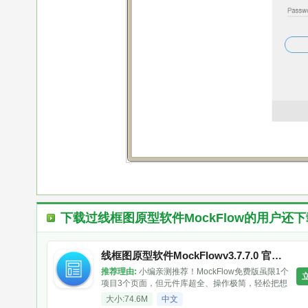
下载过
线框图原型软件MockFlow
的用户还下
线框图原型软件MockFlowv3.7.7.0 官方最新版
推荐理由:
小编亲测推荐！MockFlow免费版虽限1个
项目3个页面，但元件库超全、操作极简，轻松把想
法变原型。支持站点地图、风格指南和团队评审，
大小:74.6M
中文
高效又好看，新手入门首选！