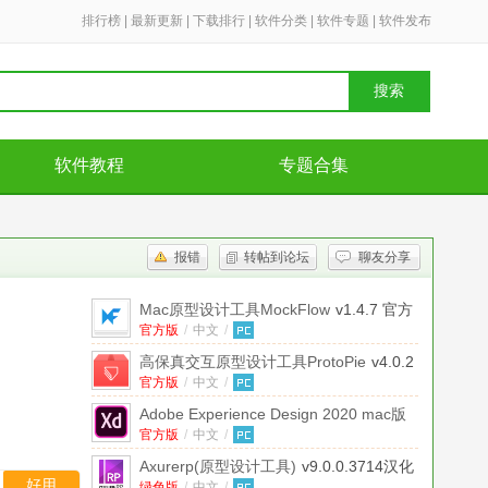
排行榜
|
最新更新
|
下载排行
|
软件分类
|
软件专题
|
软件发布
搜索
软件教程
专题合集
报错
转帖到论坛
聊友分享
Mac原型设计工具MockFlow
v1.4.7 官方
版
官方版
/
中文
/
高保真交互原型设计工具ProtoPie
v4.0.2
官方免费版
官方版
/
中文
/
Adobe Experience Design 2020 mac版
官方版
v22.0.12 官方版
/
中文
/
Axurerp(原型设计工具)
v9.0.0.3714汉化
好用
绿色版
/
中文
/