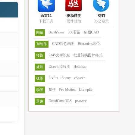
迅雷11
驱动精灵
钉钉
下载工具
硬件驱动
办公聊天
BandiView
360看图
豹图CAD
图像
CAD迷你画图
Bforartists64位
3d制作
2345文字识别
批量转换图片格式
转换
Drawio流程图
Hellohao
处理
PixPin
Sunny
eSearch
抓图
制作
Pro Motion
Drawpile
动画
DroidCam OBS
pear-rec
录像