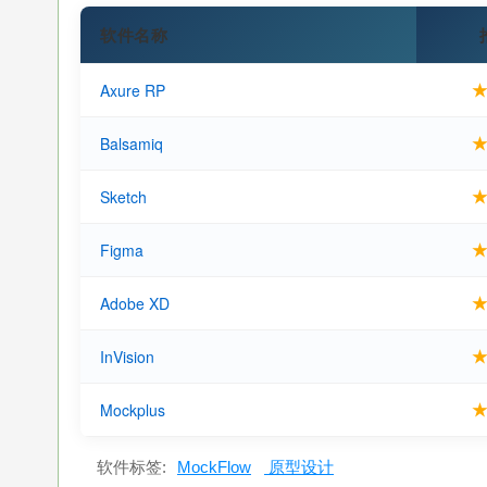
软件名称
Axure RP
Balsamiq
Sketch
Figma
Adobe XD
InVision
Mockplus
软件标签:
MockFlow
原型设计