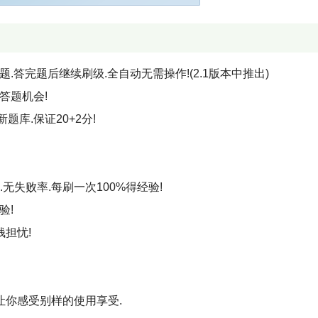
.答完题后继续刷级.全自动无需操作!(2.1版本中推出)
答题机会!
库.保证20+2分!
.无失败率.每刷一次100%得经验!
验!
钱担忧!
让你感受别样的使用享受.