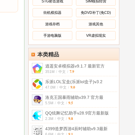
STG射击游戏
SIM模拟经营
街机模拟器
免DVD补丁(免CD)
游戏存档
游戏其他
手游电脑版
VR虚拟现实
本类精品
逍遥安卓模拟器v9.1.7 最新官方
7.9
351M
/
中文
/
乐派LOL宝盒(乐派lol盒子)v3.2
9.0
47.0M
/
中文
/
洛克王国暴雨辅助v39.7 官方最
9.5
5.5M
/
中文
/
QQ炫舞记忆助手v28.9官方最新版
9.8
2.3M
/
中文
/
4399造梦西游4辰时辅助v9.3最新
9.1
6.6M
/
中文
/