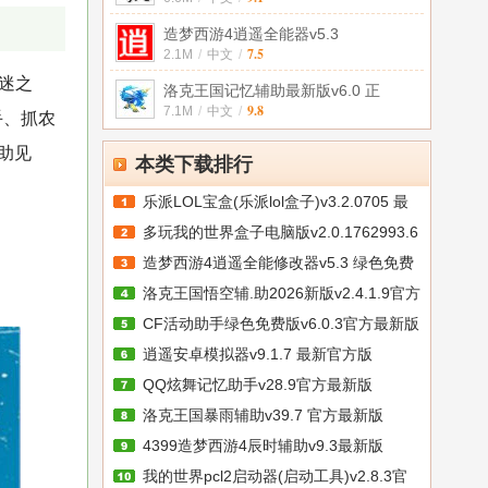
造梦西游4逍遥全能器v5.3
7.5
2.1M
/
中文
/
迷之
洛克王国记忆辅助最新版v6.0 正
9.8
7.1M
/
中文
/
手、抓农
助见
本类下载排行
乐派LOL宝盒(乐派lol盒子)v3.2.0705 最
多玩我的世界盒子电脑版v2.0.1762993.6
造梦西游4逍遥全能修改器v5.3 绿色免费
洛克王国悟空辅.助2026新版v2.4.1.9官方
CF活动助手绿色免费版v6.0.3官方最新版
逍遥安卓模拟器v9.1.7 最新官方版
QQ炫舞记忆助手v28.9官方最新版
洛克王国暴雨辅助v39.7 官方最新版
4399造梦西游4辰时辅助v9.3最新版
我的世界pcl2启动器(启动工具)v2.8.3官