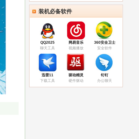
装机必备软件
QQ2025
网易音乐
360安全卫士
聊天工具
视频播放
安全软件
迅雷11
驱动精灵
钉钉
下载工具
硬件驱动
办公聊天