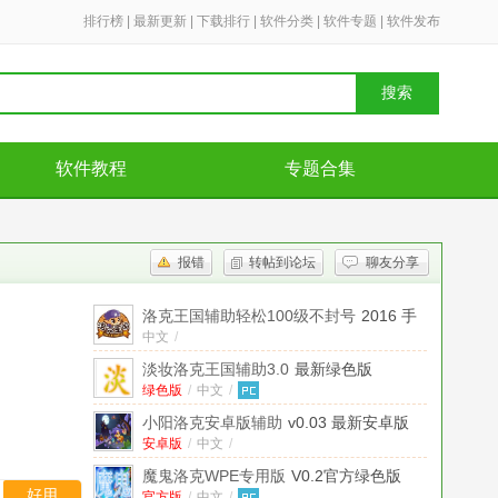
排行榜
|
最新更新
|
下载排行
|
软件分类
|
软件专题
|
软件发布
搜索
软件教程
专题合集
报错
转帖到论坛
聊友分享
洛克王国辅助轻松100级不封号
2016 手
机版
中文
/
淡妆洛克王国辅助3.0
最新绿色版
绿色版
/
中文
/
小阳洛克安卓版辅助
v0.03 最新安卓版
安卓版
/
中文
/
魔鬼洛克WPE专用版
V0.2官方绿色版
好用
官方版
/
中文
/