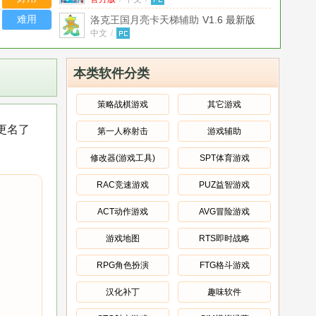
难用
洛克王国月亮卡天梯辅助
V1.6 最新版
中文
/
洛克王国God全能铺助
v1.3 测试版
中文
/
本类软件分类
小涛洛克王国逆天辅助
v1.6 绿色免费版
绿色版
/
中文
/
策略战棋游戏
其它游戏
魔鬼洛克王国全能辅助
v2.99 官方最新
更名了
第一人称射击
游戏辅助
版
官方版
/
中文
/
洛克王国季末辅助(洛克王国等级器)
V2.3
修改器(游戏工具)
SPT体育游戏
免费版
免费版
/
中文
/
RAC竞速游戏
PUZ益智游戏
洛克王国弑神辅助
V2.3 官方最新版
官方版
/
中文
/
ACT动作游戏
AVG冒险游戏
游戏地图
RTS即时战略
RPG角色扮演
FTG格斗游戏
汉化补丁
趣味软件