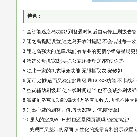
特色：
1.全智能迷之岛功能! 到答题时间后自动停止刷级去答题
2.迷之岛提醒设置,迷之岛开放时提醒!不会错过每一次
3.迷之岛强大的题库.我们有专业的更新小组每星期更新题
4.筛选公母抓宠!想要抓公宠还要母宠?随便你选!
5.独此一家的抓农场宠功能!无限抓取农场宠物!
6.无可比拟!速而又稳定的刷级,刷BOSS功能.不卡战斗
7.空岚辅助刷级.即使在线时间过半.也不会减少刷级经
8.智能刷洛克贝功能.每天4万洛克贝收入.再也不用为
9.别出心裁的刷努力值,每天20努力值.随便拿!
10.强大的空岚WPE.封包还是网页源码?统统搞定!
11.美观而又整洁的界面.人性化的提示音和提示设置.