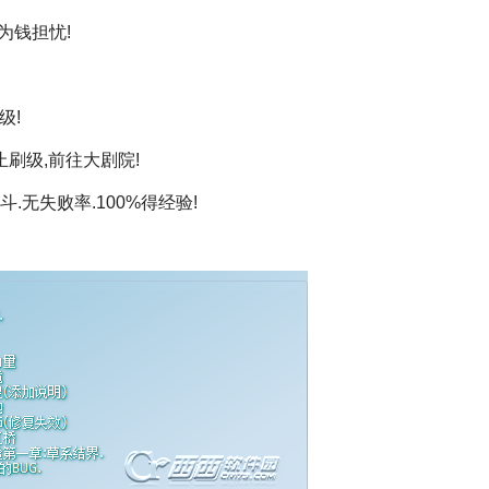
为钱担忧!
级!
止刷级,前往大剧院!
斗.无失败率.100%得经验!