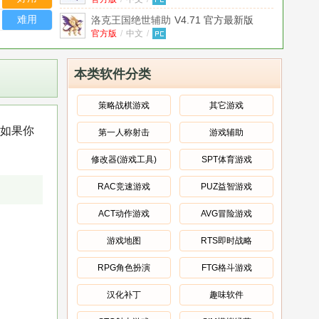
难用
洛克王国绝世辅助
V4.71 官方最新版
官方版
/
中文
/
洛克王国冰龙辅助
1.2 官方最新版
官方版
/
中文
/
本类软件分类
洛克王国帝神辅助
V1.4.0 官方最新版
官方版
/
中文
/
策略战棋游戏
其它游戏
洛克王国晓舟辅助
v0.8 最新免费版
如果你
第一人称射击
游戏辅助
免费版
/
中文
/
洛克王国小蜜蜂辅助
1.2 官方最新版
修改器(游戏工具)
SPT体育游戏
官方版
/
中文
/
RAC竞速游戏
PUZ益智游戏
洛克王国小不乖辅助工具
V0.2最新版
中文
/
ACT动作游戏
AVG冒险游戏
游戏地图
RTS即时战略
RPG角色扮演
FTG格斗游戏
汉化补丁
趣味软件