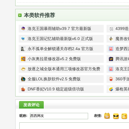
本类软件推荐
洛克王国暴雨辅助v39.7 官方最新版
4399
洛克王国记忆辅助最新版v6.0 正式版
魔兽改键
版
永不孤单全解锁通关存档2.4a 官方版
造梦西游
小灰奥拉星修改器v5.2 免费版
腾讯游戏
新版
放逐之城全版本通用三项修改器官方免费
洛克王
版
升级版
全服LOL换肤软件v2.5 免费版
360手
DNF香妃V10.9 稳定超级倍功版
爆枪英雄
发表评论
昵称:
表情: