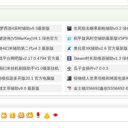
造梦西游4辰时辅助v9.3最新版
生死狙击糖果刷枪辅助v3.2 绿
游侠(VSWarKey)V4.1 绿色官方
机甲旋风时空辅助最新版VSP9
版
4幻米辅助第二代v4.3 最新版
奥拉星XK辅助v2.6 官方最新版
平台网吧版v2.17.0.4794 官方最
Steam时长助推器辅助v1.3 
国幻米挂机刷级助手V1.0最新挂机
瓜子盒插件v7.0.0.3
游模拟器多开版20.1 官方电脑版
怪物猎人世界培根和烤面包盾斧
版
文哥辅助v9.0 最新版
金士顿3S6692鑫创SSS6692
量产工具V2.182 免费版