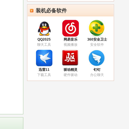
最
装机必备软件
QQ2025
网易音乐
360安全卫士
聊天工具
视频播放
安全软件
迅雷11
驱动精灵
钉钉
下载工具
硬件驱动
办公聊天