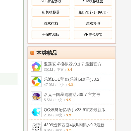
STG射击游戏
SIM模拟经营
街机模拟器
免DVD补丁(免CD)
游戏存档
游戏其他
手游电脑版
VR虚拟现实
本类精品
逍遥安卓模拟器v9.1.7 最新官方
8.4
351M
/
中文
/
乐派LOL宝盒(乐派lol盒子)v3.2
9.3
47.0M
/
中文
/
洛克王国暴雨辅助v39.7 官方最
9.5
5.5M
/
中文
/
QQ炫舞记忆助手v28.9官方最新版
9.9
2.3M
/
中文
/
4399造梦西游4辰时辅助v9.3最新
9.2
6.6M
/
中文
/