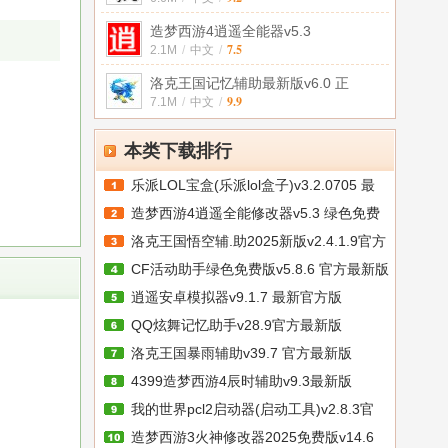
造梦西游4逍遥全能器v5.3
7.5
2.1M
/
中文
/
洛克王国记忆辅助最新版v6.0 正
9.9
7.1M
/
中文
/
本类下载排行
乐派LOL宝盒(乐派lol盒子)v3.2.0705 最
造梦西游4逍遥全能修改器v5.3 绿色免费
洛克王国悟空辅.助2025新版v2.4.1.9官方
CF活动助手绿色免费版v5.8.6 官方最新版
逍遥安卓模拟器v9.1.7 最新官方版
QQ炫舞记忆助手v28.9官方最新版
洛克王国暴雨辅助v39.7 官方最新版
4399造梦西游4辰时辅助v9.3最新版
我的世界pcl2启动器(启动工具)v2.8.3官
造梦西游3火神修改器2025免费版v14.6