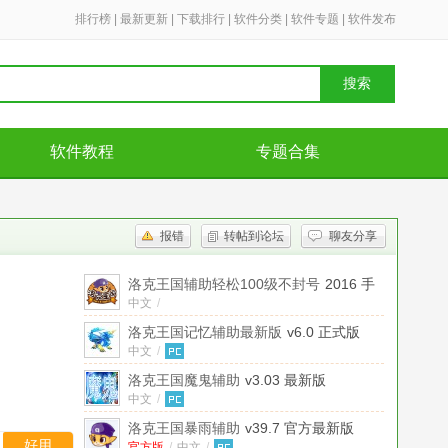
排行榜
|
最新更新
|
下载排行
|
软件分类
|
软件专题
|
软件发布
搜索
软件教程
专题合集
报错
转帖到论坛
聊友分享
洛克王国辅助轻松100级不封号
2016 手
机版
中文
/
洛克王国记忆辅助最新版
v6.0 正式版
中文
/
洛克王国魔鬼辅助
v3.03 最新版
中文
/
洛克王国暴雨辅助
v39.7 官方最新版
好用
官方版
/
中文
/