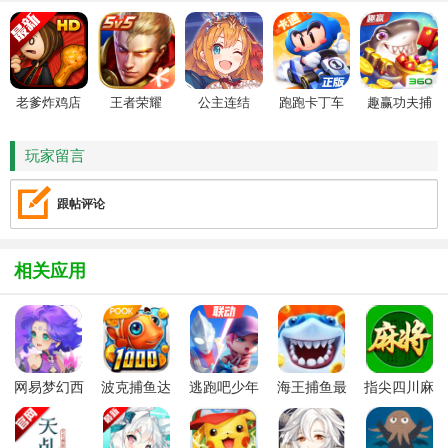
老爹炸鸡店
王者荣耀
公主连结
跑跑卡丁车
趣赢功夫捕
HD
鱼
玩家留言
跟帖评论
相关应用
网易梦幻西
波克捕鱼达
逃跑吧少年
海王捕鱼最
指尖四川麻
游手游
人千炮版
九游版最新
新版官方正
将app最新
2022微信版
版
版
版
本