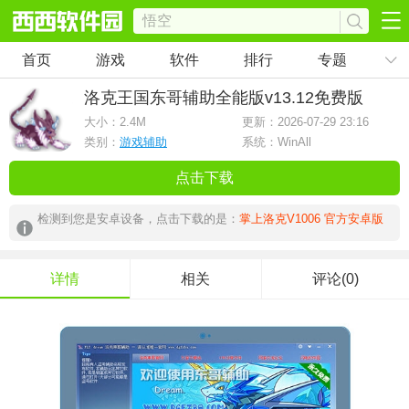
首页
游戏
软件
排行
专题
洛克王国东哥辅助全能版
v13.12免费版
大小：
2.4M
更新：2026-07-29 23:16
类别：
游戏辅助
系统：WinAll
点击下载
检测到您是安卓设备，点击下载的是：
掌上洛克V1006 官方安卓版
详情
相关
评论(0)