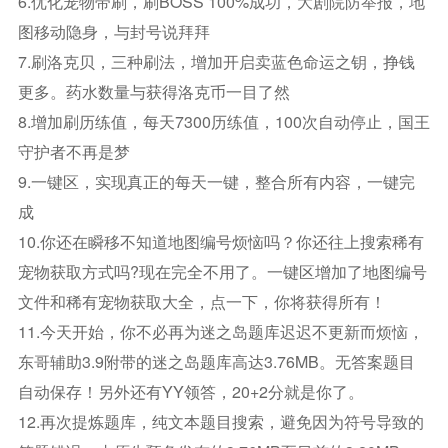
6.优化宠物带刷，刷BOSS 100%成功，大剧院防举报，地
图移动隐身，与封号说拜拜
7.刷洛克贝，三种刷法，增加开启卖蓝色命运之钥，挣钱
更多。药水数量与获得洛克币一目了然
8.增加刷历练值，每天7300历练值，100次自动停止，国王
守护者不再是梦
9.一键区，实现真正的每天一键，整合所有内容，一键完
成
10.你还在瞬移不知道地图编号烦恼吗？你还往上搜索稀有
宠物获取方式吗?现在完全不用了。一键区增加了地图编号
文件和稀有宠物获取大全，点一下，你将获得所有！
11.今天开始，你不必再为迷之岛题库迟迟不更新而烦恼，
东哥辅助3.9附带的迷之岛题库高达3.76MB。无答案题目
自动保存！另外还有YY领答，20+2分就是你了。
12.再次提炼题库，纯文本题目搜索，避免因为符号导致的