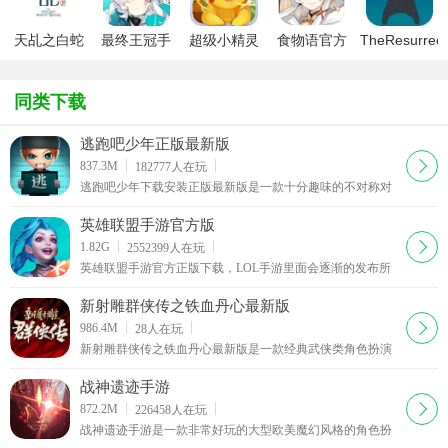
天乩之白蛇
最终王冠手
超级小精灵
食物语官方
TheResurrect
传说手游
游安卓版
ol安卓版
版
苏鲁的复活
手机版)
同类下载
逃跑吧少年正版最新版
下载
837.3M
182777
人在玩
逃跑吧少年下载安装正版最新版是一款十分趣味的不对称对
抗游戏，玩家将在逃跑吧少年正版最新版游戏中你可以不断
提升自己的等级与技巧，在游戏中可以扮演逃生者或追捕者
英雄联盟手游官方版
下载
1.82G
2552399
人在玩
英雄联盟手游官方正版下载，LOL手游里面会逐渐的发布所
有LOL里面的人物，这也就决定了玩家可以不断地开发配套
装备玩法和对线玩法。英雄联盟手游官方版让你
新射雕群侠传之铁血丹心最新版
下载
986.4M
28
人在玩
新射雕群侠传之铁血丹心最新版是一款经典武侠类角色扮演
手机游戏，新射雕群侠传之铁血丹心最新版集策略、养成、
角色扮演、社交等多种元素为一体，使游戏更具趣味
战神遗迹手游
下载
872.2M
226458
人在玩
战神遗迹手游是一款非常好玩的大型欧美魔幻风格的角色扮
演英雄战斗游戏，史诗魔幻画面呈现，经典的游戏职业可以