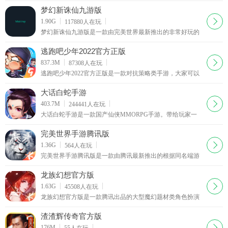
选择，多人实时组队，副本PK，史诗级装备轻松打造
梦幻新诛仙九游版
下载
1.90G
117880
人在玩
梦幻新诛仙九游版是一款由完美世界最新推出的非常好玩的
角色扮演修仙战斗游戏，3D高品质画面呈现，构建全新的诛
仙世界，梦幻新诛仙九游版丰富的英雄角色可以选择，全新
逃跑吧少年2022官方正版
副本，自由组队挂机
下载
837.3M
87308
人在玩
逃跑吧少年2022官方正版是一款对抗策略类手游，大家可以
在逃跑吧少年正版游戏中扮演两个不同的阵容，进行逃生追
捕大作战，不同的职业角色会有其独特的技能
大话白蛇手游
下载
403.7M
244441
人在玩
大话白蛇手游是一款国产仙侠MMORPG手游。带给玩家一
场浪漫唯美的仙侠人妖之恋。另有特色妖兽系统全面开启，
打造千人千面的游戏玩法体验
完美世界手游腾讯版
下载
1.36G
564
人在玩
完美世界手游腾讯版是一款由腾讯最新推出的根据同名端游
移植而成的角色扮演修仙战斗手游，3Dunity引擎画面打造，
场景非常精致，游戏完美复刻端游世界观
龙族幻想官方版
下载
1.63G
45508
人在玩
龙族幻想官方版是一款腾讯出品的大型魔幻题材类角色扮演
手机游戏，龙族幻想官方版采用顶尖的UE4引擎打造超清游
戏世界。精致的游戏场景和百变人物造型给玩家优质视觉体
渣渣辉传奇官方版
验
下载
176M
55
人在玩