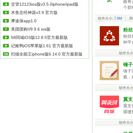
曲奇
交管12123ios版v3.5.0iphone/ipad版
个群
木鱼念经神器v3.9 官方版
软件大小:
7.9M
用
摩途保app1.0
美团团购V9.9.6 ios版
粉丝
粉丝
58同城iOS版12.8.5官方最新版
种平
记账鸭iOS苹果版1.61 官方最新版
软件大小
扫描全能王iphone版6.14.0 官方最新版
锤子便
锤子
载，
软件大小
翼支
翼支
煤缴
软件大小