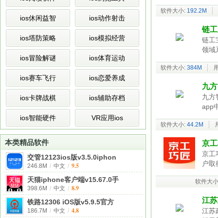
软件大小:
192.2M
ios休闲益智
ios动作射击
链工宝
ios塔防策略
ios模拟经营
链工
领域
ios冒险解谜
ios体育运动
软件大小:
384M
ios赛车飞行
ios恋爱养成
九方
九方
ios卡牌战棋
ios辅助存档
ap
ios智能硬件
VR应用ios
软件大小:
44.2M
本类精品软件
京工
京工
交管12123ios版v3.5.0iphon
户取
9.5
246.8M
/
中文
/
天猫iphone客户端v15.67.0手
软件大小
8.9
398.6M
/
中文
/
江苏
铁路12306 iOS版v5.9.5官方
4.8
江苏
186.7M
/
中文
/