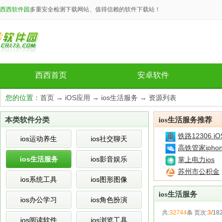
西西软件园
多重安全检测下载网站、值得信赖的软件下载站！
西西首页
安卓软件
您的位置：
首页
→
iOS应用
→
ios生活服务
→ 资源列表
本类软件分类
ios生活服务推荐
铁路12306 i
ios运动养生
ios社交聊天
高铁管家ipho
ios生活服务
ios影音娱乐
掌上电力ios
苏州市公积金
ios系统工具
ios图形图像
ios生活服务
ios办公学习
ios角色扮演
共:
32744
条 页次:
3
/18
ios阅读软件
ios浏览工具