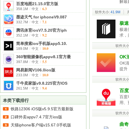
解最
百度地图21.15.0官方版
6.3
358.1M
/
中文
/
软件大小:
41.9M
墨迹天气 for iphoneV9.087
7.1
332.7M
/
中文
/
极速便
极速
腾讯体育iosV7.5.20官方iph
9.2
求，
352.1M
/
中文
/
简单搜索ios手机版app5.10.
软件大小
10.0
189.0M
/
中文
/
360智能摄像机appv8.1官方最
OK清
5.5
397.8M
/
中文
/
OK
提升
网易新闻V106.0ios版
10.0
233.0M
/
中文
/
软件大小
千牛卖家版v9.8.225官方IOS
9.4
261.5M
/
中文
/
百度
百度
本类下载排行
用、
铁路12306 iOS版v5.9.5官方最新版
软件大小
口碑外卖appv7.4.7官方ios版
曲奇云
天猫iphone客户端v15.67.0手机版