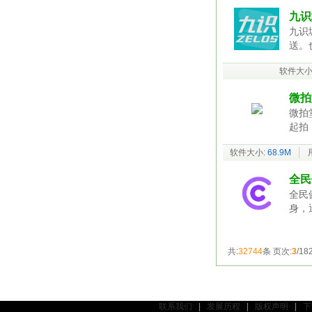
九识城
九识
送。
软件大小
微拍
微拍
起拍
软件大小:
68.9M
全民
全民
身，
共:
32744
条 页次:
3
/18
联系我们
|
发展历程
|
版权声明
|
下