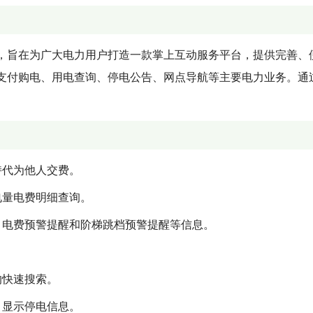
，旨在为广大电力用户打造一款掌上互动服务平台，提供完善、
支付购电、用电查询、停电公告、网点导航等主要电力业务。通
持代为他人交费。
电量电费明细查询。
、电费预警提醒和阶梯跳档预警提醒等信息。
的快速搜索。
，显示停电信息。