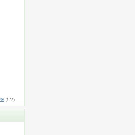
一张
(
1
/
5
)