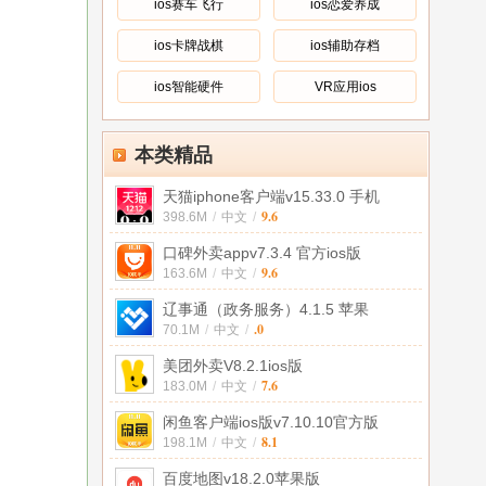
ios赛车飞行
ios恋爱养成
ios卡牌战棋
ios辅助存档
ios智能硬件
VR应用ios
本类精品
天猫iphone客户端v15.33.0 手机
9.6
398.6M
/
中文
/
口碑外卖appv7.3.4 官方ios版
9.6
163.6M
/
中文
/
辽事通（政务服务）4.1.5 苹果
.0
70.1M
/
中文
/
美团外卖V8.2.1ios版
7.6
183.0M
/
中文
/
闲鱼客户端ios版v7.10.10官方版
8.1
198.1M
/
中文
/
百度地图v18.2.0苹果版