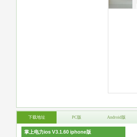
下载地址
PC版
Android版
掌上电力ios V3.1.60 iphone版