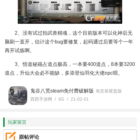
2、没有试过拍武兽精魂，这个目前版本可以化神后无
脑刷一直开，估计这个bug要修复，起码通过后要等个一年
再开试炼啊。
3、悟道秘籍占道点极高，一本要400道点，8本要3200
道点，升仙大会必不能缺，多添登仙羽化大佬npc呗。
鬼谷八荒steam免付费破解版
免安装硬盘版
西西手游网 / 6G / 21-02-01
玩家留言
跟帖评论