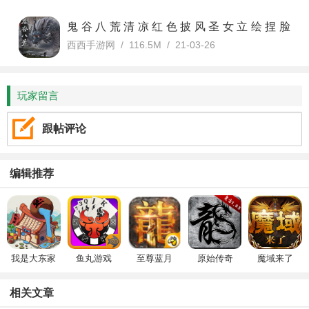
鬼谷八荒清凉红色披风圣女立绘捏脸
西西手游网 / 116.5M / 21-03-26
MOD
v1.0 绿色版
玩家留言
跟帖评论
编辑推荐
我是大东家
鱼丸游戏
至尊蓝月
原始传奇
魔域来了
相关文章