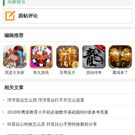
玩家留言
跟帖评论
编辑推荐
我是大东家
鱼丸游戏
至尊蓝月
原始传奇
魔域来了
相关文章
浮浮雷达怎么用 浮浮雷达打不开怎么设置
2018年鹰派教育小升初必做数学基础题800道参考答案
抖音比心特效怎么弄 抖音比心手势特效教程分享