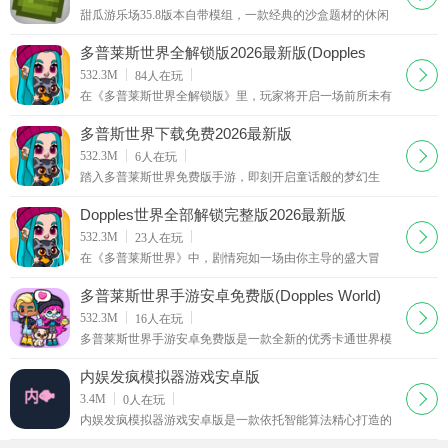
甜瓜游乐场35.8版本自带模组，一款经典的沙盒题材的休闲
模拟建造游戏，复古怀旧风像素游戏场景呈现，游戏提供了
丰富的游戏关卡，副本，简单的操作玩法，在甜瓜游
多普莱斯世界全解锁版2026最新版(Dopples
World)
下载
532.3M
84
人在玩
在《多普莱斯世界全解锁版》里，玩家将开启一场前所未有
的奇妙之旅。这里画风清新治愈，从活力满满的小镇街道，
到静谧迷人的海滨沙滩，每一处场景都精美得如同梦
多普斯世界下载免费2026最新版
下载
532.3M
6
人在玩
踏入多普莱斯世界免费版手游，即刻开启童话般的梦幻生
活！这个被糖果色渲染的卡通小镇里，每一块鹅卵石街道都
藏着奇遇，每一栋尖顶小屋都飘着故事的香气。从捏脸
Dopples世界全部解锁完整版2026最新版
下载
532.3M
23
人在玩
在《多普莱斯世界》中，剧情宛如一场由你主导的盛大冒
险，完全脱离既定框架，随你的奇思妙想肆意铺展。初入这
片奇妙天地，你便能为自己的角色赋予鲜活灵魂。你可
多普莱斯世界手游安卓免费版(Dopples World)
下载
532.3M
16
人在玩
多普莱斯世界手游安卓免费版是一款全新的优秀卡通世界模
拟器游戏，体验超丰富的精彩优秀的卡通玩法，能够为玩家
们准备多样化的精彩卡通世界，体验不同的风格的角
内娱发疯模拟器游戏安卓版
下载
3.4M
0
人在玩
内娱发疯模拟器游戏安卓版是一款依托智能算法精心打造的
趣味文字互动模拟游戏，以真实的文娱圈舆论生态为创作蓝