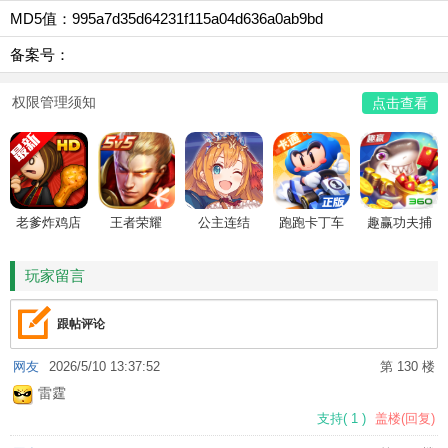
MD5值：995a7d35d64231f115a04d636a0ab9bd
备案号：
权限管理须知
点击查看
老爹炸鸡店
王者荣耀
公主连结
跑跑卡丁车
趣赢功夫捕
HD
鱼
玩家留言
跟帖评论
网友
2026/5/10 13:37:52
第 130 楼
雷霆
支持
(
1
)
盖楼(回复)