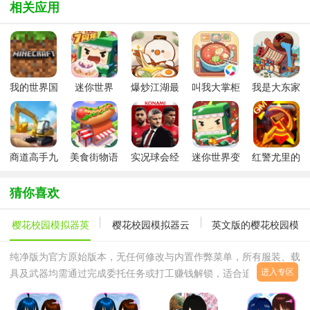
相关应用
我的世界国
迷你世界
爆炒江湖最
叫我大掌柜
我是大东家
际版2026最
2026最新版
新版
游戏最新版
手游
新版本
(minecraft)
商道高手九
美食街物语
实况球会经
迷你世界变
红警尤里的
游版
最新版
理手游
形金刚皮肤
复仇手游
版
猜你喜欢
樱花校园模拟器英
樱花校园模拟器云
英文版的樱花校园模
文版
游戏
拟器
纯净版为官方原始版本，无任何修改与内置作弊菜单，所有服装、载
进入专区
具及武器均需通过完成委托任务或打工赚钱解锁，适合追求原汁原味
挑战的硬核玩家。无限金币版开局赠送海量游戏币，可直接购买豪华
别墅、战斗机甲及全服