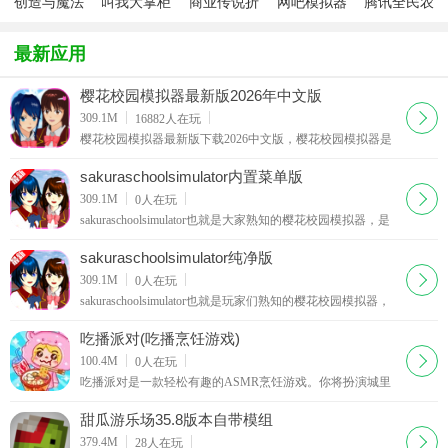
创造与魔法
叫我大掌柜
商业传说折
网吧模拟器
腾讯全民农
官方版
官方版
扣版
中文安卓版
场
最新应用
樱花校园模拟器最新版2026年中文版
下载
309.1M
16882
人在玩
樱花校园模拟器最新版下载2026中文版，樱花校园模拟器是
一款非常火的校园模拟类游戏，自由度相当高，可以说是二
次元版本的G*A，在本作中，你可以自由捏脸创建角色
sakuraschoolsimulator内置菜单版
下载
309.1M
0
人在玩
sakuraschoolsimulator也就是大家熟知的樱花校园模拟器，是
一款自由度极高且玩法内容极具包容性的日系校园模拟休闲
手游，最新版本对整体游玩机制进行了优化升级，
sakuraschoolsimulator纯净版
下载
309.1M
0
人在玩
sakuraschoolsimulator也就是玩家们熟知的樱花校园模拟器，
是一款风格清新治愈且玩法自由度极高的日系日本高中生活
模拟经营手游，凭借真实的校园设定和自由的游玩
吃播派对(吃播烹饪游戏)
下载
100.4M
0
人在玩
吃播派对是一款轻松有趣的ASMR烹饪游戏。你将扮演城里
最可爱的厨师兼吃播ASMR女孩，烹饪各种美味快餐，如煮
面、炸鸡、调制汽水等，还能尽情购买超市里丰富美食。直
甜瓜游乐场35.8版本自带模组
播时可为角色换装布置直播间，
下载
379.4M
28
人在玩