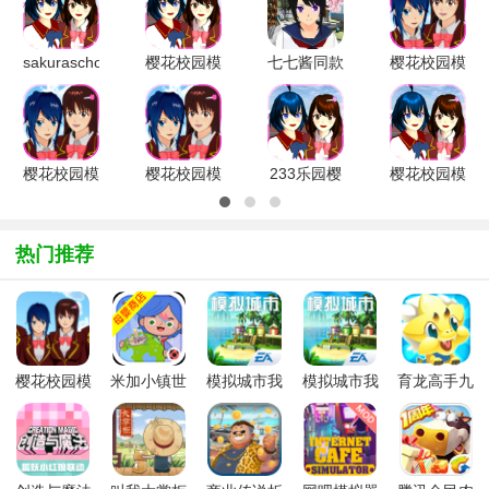
sakuraschoolsimulator
樱花校园模
七七酱同款
樱花校园模
官方正版英
拟器正版无
樱花校园模
拟器2026
文版v1.04
广告中文版
拟器英文版
最新版中文
v1.047.12
完解锁v1.0
版
安
v1.047.12
正
樱花校园模
樱花校园模
233乐园樱
樱花校园模
拟器最新版
拟器正版
花校园模拟
拟器英文版
2026年中
v1.047.12
器不看广告
正版无广告
文版
最新安卓版
解锁衣服版
2026v1.047
热门推荐
v1.048.0
v
樱花校园模
米加小镇世
模拟城市我
模拟城市我
育龙高手九
拟器汉化版
界
是市长九游
是市长手机
游版最新版
migaworld
版2025最新
最新版
下载无广告
版
1.99