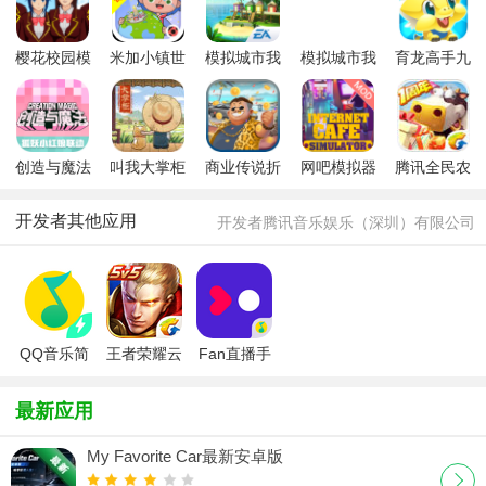
樱花校园模
米加小镇世
模拟城市我
模拟城市我
育龙高手九
拟器汉化版
界
是市长九游
是市长手机
游版最新版
migaworld
版2025最新
最新版
下载无广告
版
1.99
创造与魔法
叫我大掌柜
商业传说折
网吧模拟器
腾讯全民农
官方版
官方版
扣版
中文安卓版
场
开发者其他应用
开发者腾讯音乐娱乐（深圳）有限公司
QQ音乐简
王者荣耀云
Fan直播手
洁版
适配版
机版app
最新应用
My Favorite Car最新安卓版