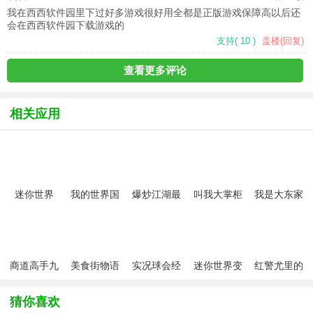
我在西西软件园里下过好多游戏很好用全都是正版游戏保障高
以后还
会在西西软件园下载游戏的
支持
(
10
)
盖楼(回复)
查看更多评论
相关应用
迷你世界
我的世界国
爆炒江湖最
叫我大掌柜
我是大东家
2026最新版
际版2026最
新版
游戏最新版
手游
新版本
(minecraft)
商道高手九
美食街物语
实况球会经
迷你世界变
红警尤里的
游版
最新版
理手游
形金刚皮肤
复仇手游
版
猜你喜欢