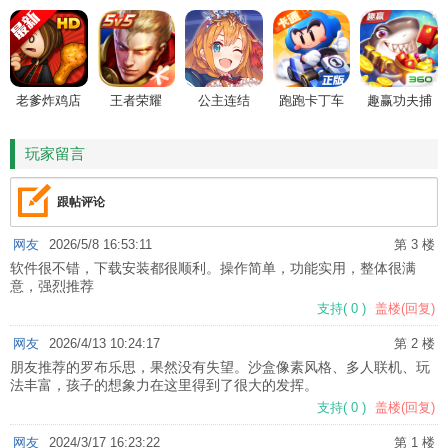
老爹炸鸡店
王者荣耀
公主连结
跑跑卡丁车
趣赢功夫捕
HD
鱼
玩家留言
跟帖评论
网友
2026/5/8 16:53:11
第 3 楼
软件很不错，下载安装都很顺利。操作简单，功能实用，整体很满
意，强烈推荐
支持
(
0
)
盖楼(回复)
网友
2026/4/13 10:24:17
第 2 楼
朋友推荐的罗布乐思，果然没有失望。沙盒像素风格、多人联机、玩
法丰富，孩子的想象力在这里得到了很大的发挥。
支持
(
0
)
盖楼(回复)
网友
2024/3/17 16:23:22
第 1 楼