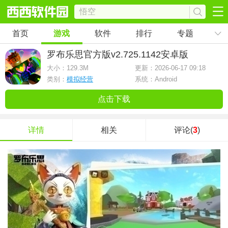
首页
游戏
软件
排行
专题
罗布乐思官方版
v2.725.1142安卓版
大小：
129.3M
更新：2026-06-17 09:18
类别：
模拟经营
系统：Android
点击下载
详情
相关
评论(
3
)