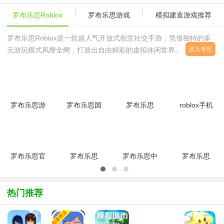
罗布乐思Roblox
罗布乐思游戏
模拟建造游戏推荐
罗布乐思Roblox是一款超人气开放式创意社交手游，凭借独特的多
进入专区
元游玩模式风靡全网，打造出自由精彩的虚拟休闲世界。游戏汇聚海
量玩家原创趣味内容，囊括跑酷冒险、模拟生活、趣味闯关、休闲竞
技、角色扮演等海量玩法
罗布乐思游
罗布乐思国
罗布乐思
roblox手机
戏中国版手
际服2026
roblox国际
版中文版
机版
最新版
服最新版
v2.720.1167
v2.715.1115
v2.725.1142
2026v2.725.114
安卓版
最新版
最新版
罗布乐思官
罗布乐思
罗布乐思中
罗布乐思
方版
Roblox最
文版
roblox国际
v2.725.1142
新版免费版
v2.724.735
服最新版官
安卓版
v2.725.1142
最新版
方正版
热门推荐
官方
v2.725