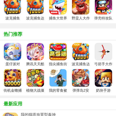
本
波克捕鱼
波克捕鱼达
捕鱼大世界
野蛮人大作
弹壳特攻队
（捕鱼达人
人千炮版
2026版
战官方唯一
手游最新版
千炮版）手
2026微信版
正版
热门推荐
游
本
蛋仔派对
腾讯天天酷
指尖捕鱼街
波克捕鱼达
弓箭手大作
跑新版本
机版新版
人千炮版
战2026最新
2026
2026微信版
安卓版
本
街机金蟾捕
植物大战僵
我的零食被
弹弹岛2安
奶块手游
鱼
尸2安卓版
教官藏起来
卓版
2026最新版
了安卓最新
最新应用
版(Hide
snack)
我的猫塔放置型泰坤