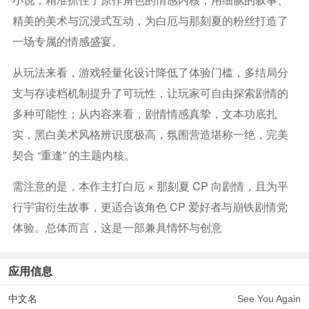
精美的美术与沉浸式互动，为白厄与那刻夏的粉丝打造了
一场专属的情感盛宴。
从玩法来看，游戏轻量化设计降低了体验门槛，多结局分
支与存读档机制提升了可玩性，让玩家可自由探索剧情的
多种可能性；从内容来看，剧情情感真挚，文本功底扎
实，黑白美术风格辨识度极高，氛围营造堪称一绝，完美
契合 “重逢” 的主题内核。
需注意的是，本作主打白厄 × 那刻夏 CP 向剧情，且为平
行宇宙衍生故事，更适合该角色 CP 爱好者与崩铁剧情党
体验。总体而言，这是一部兼具情怀与创意
应用信息
中文名
See You Again