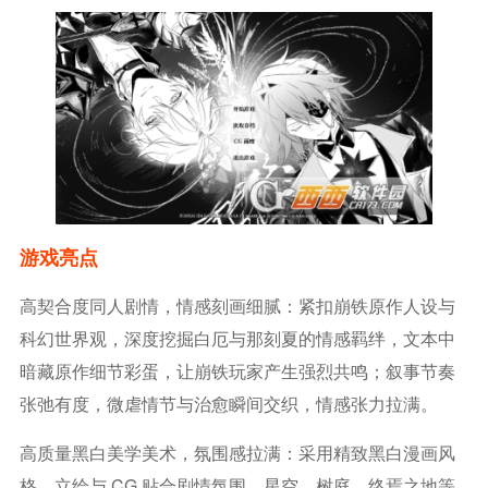
游戏亮点
高契合度同人剧情，情感刻画细腻：紧扣崩铁原作人设与
科幻世界观，深度挖掘白厄与那刻夏的情感羁绊，文本中
暗藏原作细节彩蛋，让崩铁玩家产生强烈共鸣；叙事节奏
张弛有度，微虐情节与治愈瞬间交织，情感张力拉满。
高质量黑白美学美术，氛围感拉满：采用精致黑白漫画风
格，立绘与 CG 贴合剧情氛围，星空、树庭、终焉之地等