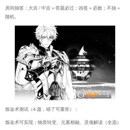
房间抽签：大吉 / 中吉 = 答题必过；凶签 = 必败；不抽 =
随机。
炼金术测试（4 题，错了可重答）：
炼金术可实现：物质转变、元素相融、灵魂解读（全选）