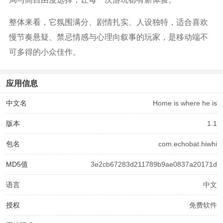
整体来看，它氛围满分、剧情扎实、人设独特，适合喜欢
慢节奏悬疑、禁忌情感与心理向叙事的玩家，是移动端不
可多得的小众佳作。
应用信息
中文名
Home is where he is
版本
1.1
包名
com.echobat.hiwhi
MD5值
3e2cb67283d211789b9ae0837a20171d
语言
中文
授权
免费软件