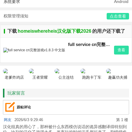
系统要求
Android
权限管理须知
点击查看
下载
homeiswhereheis汉化版下载2026
的用户还下载了
full service cn完整游戏v1.8.3 中文版
查看
老爹炸鸡店
王者荣耀
公主连结
跑跑卡丁车
趣赢功夫捕
HD
鱼
玩家留言
跟帖评论
网友
2026/6/3 9:29:46
第 1 楼
汉化组真的用心了，那种被什么东西模仿说话的诡异感翻译得特别到