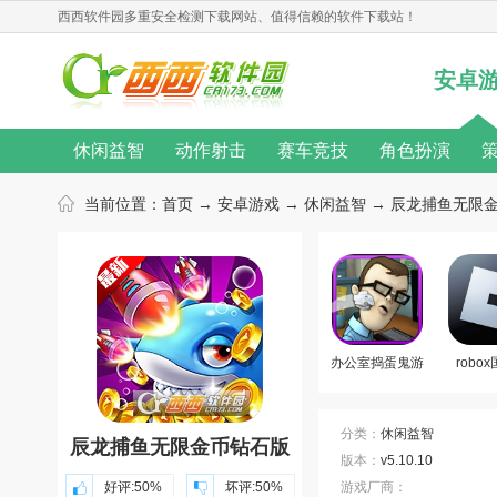
西西软件园
多重安全检测下载网站、值得信赖的软件下载站！
安卓
休闲益智
动作射击
赛车竞技
角色扮演
无限金币
桌游游戏
单机游戏
汉化游戏
当前位置：
首页
→
安卓游戏
→
休闲益智
→ 辰龙捕鱼无限金币钻
热门手游
动作游戏
音乐游戏
角色扮演游戏
游戏新闻
游戏攻略
游戏心得
修改教程
游戏合集
游戏主题
游戏库
游戏厂商
办公室捣蛋鬼游
robo
戏合集
分类：
休闲益智
辰龙捕鱼无限金币钻石版
版本：
v5.10.10
好评:
50%
坏评:
50%
游戏厂商：