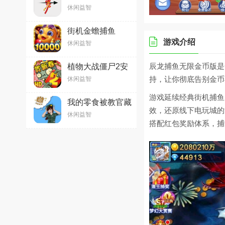
2026最新安卓版
休闲益智
v2.80.1 官方版
街机金蟾捕鱼
v5.1.1.0 安卓版
游戏介绍
休闲益智
辰龙捕鱼无限金币版是
植物大战僵尸2安
卓版v3.4.4 官方中
持，让你彻底告别金币
休闲益智
文版
游戏延续经典街机捕鱼
我的零食被教官藏
效，还原线下电玩城的
起来了安卓最新版
休闲益智
(Hide snack)10.03
搭配红包奖励体系，捕