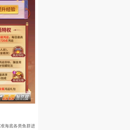
瞄准海底各类鱼群进