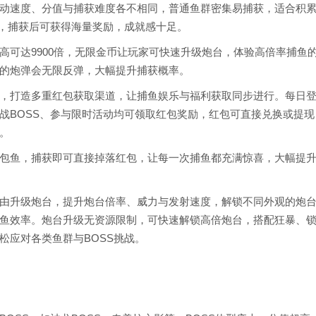
动速度、分值与捕获难度各不相同，普通鱼群密集易捕获，适合积
高，捕获后可获得海量奖励，成就感十足。
高可达9900倍，无限金币让玩家可快速升级炮台，体验高倍率捕鱼
的炮弹会无限反弹，大幅提升捕获概率。
，打造多重红包获取渠道，让捕鱼娱乐与福利获取同步进行。每日
战BOSS、参与限时活动均可领取红包奖励，红包可直接兑换或提
。
包鱼，捕获即可直接掉落红包，让每一次捕鱼都充满惊喜，大幅提
由升级炮台，提升炮台倍率、威力与发射速度，解锁不同外观的炮
鱼效率。炮台升级无资源限制，可快速解锁高倍炮台，搭配狂暴、
松应对各类鱼群与BOSS挑战。