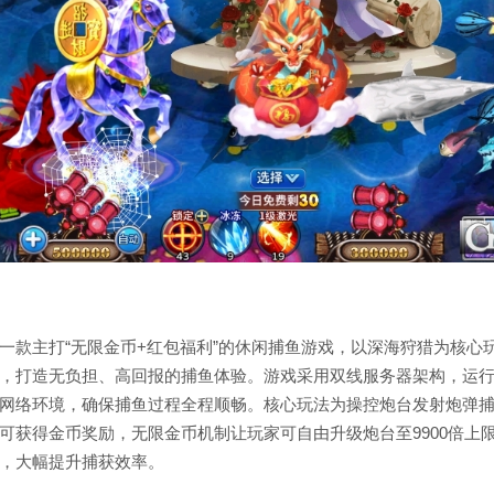
一款主打“无限金币+红包福利”的休闲捕鱼游戏，以深海狩猎为核心
，打造无负担、高回报的捕鱼体验。游戏采用双线服务器架构，运
网络环境，确保捕鱼过程全程顺畅。核心玩法为操控炮台发射炮弹
可获得金币奖励，无限金币机制让玩家可自由升级炮台至9900倍上
，大幅提升捕获效率。