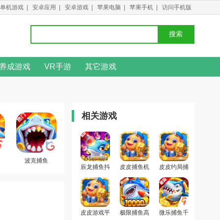
单机游戏
|
安卓应用
|
安卓游戏
|
苹果电脑
|
苹果手机
|
访问手机版
搜索
养成游戏
VR手游
其它游戏
相关游戏
波克捕鱼
辰龙捕鱼抖
皮皮捕鱼机
皮皮约局捕
音版
高爆版
鱼送金币福
利版
皮皮游戏平
极限捕鱼高
微乐捕鱼千