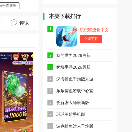
台捕鱼游戏
爆版
炮万炮版
2026最新
民千炮捕鱼
版
本类下载排行
评论
1
饥饿鲨进化中文
最新版
立即下载
我的世界2026最新
2
版本(m.inecraft)
奶块手游2026最新
3
版
深海捕鱼千炮版九游
4
版
乐乐捕鱼游戏中心官
5
方版
爱解密大师最新版
6
球球英雄手机版
7
波克捕鱼达人千炮版
8