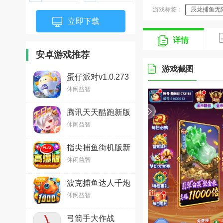
游戏标签：
辰龙捕鱼无
立即下载
详情
安卓游戏推荐
游戏截图
蛋仔派对v1.0.273
安卓版
休闲益智
腾讯天天酷跑新版
本v1.0.138.0安卓
休闲益智
官方版
指尖捕鱼街机版新
版2026v10.3.48.4
休闲益智
官方安卓版
波克捕鱼达人千炮
版2026微信版本
休闲益智
v7.13.15安卓版
弓箭手大作战