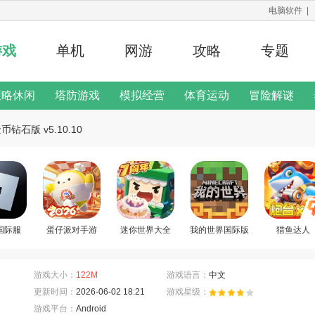
电脑软件
|
游戏
单机
网游
攻略
专题
策略休闲
塔防游戏
模拟经营
体育运动
冒险解谜
修改器
石版 v5.10.10
二次元手游
游戏说明
x国际服
蛋仔派对手游
迷你世界大全
我的世界国际版
猎鱼达人
游戏大小：
122M
游戏语言：
中文
更新时间：
2026-06-02 18:21
游戏星级：
游戏平台：
Android