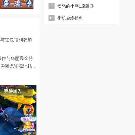
2026微信版本
愤怒的小鸟1原版游
9
戏
街机金蟾捕鱼
10
制与红包福利双加
操作与华丽爆金特
无需顾虑资源消耗，