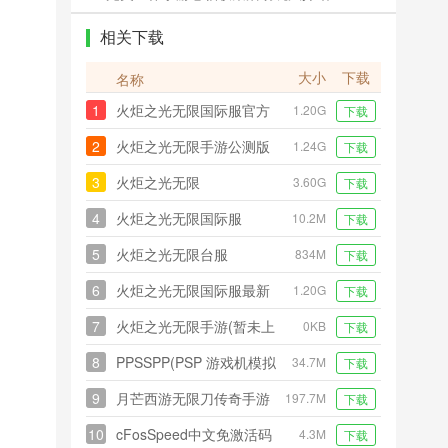
相关下载
大小
下载
名称
1
火炬之光无限国际服官方
1.20G
下载
版
2
火炬之光无限手游公测版
1.24G
下载
3
火炬之光无限
3.60G
下载
4
火炬之光无限国际服
10.2M
下载
5
火炬之光无限台服
834M
下载
6
火炬之光无限国际服最新
1.20G
下载
版本
7
火炬之光无限手游(暂未上
0KB
下载
线)
8
PPSSPP(PSP 游戏机模拟
34.7M
下载
器)
9
月芒西游无限刀传奇手游
197.7M
下载
10
cFosSpeed中文免激活码
4.3M
下载