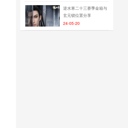
逆水寒二十三赛季金箱与
玄元锁位置分享
24-05-20