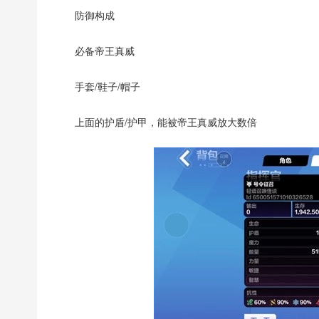
防御构成
必备帝王真威
手套/鞋子/帽子
上面的护盾/护甲，能被帝王真威放大数倍