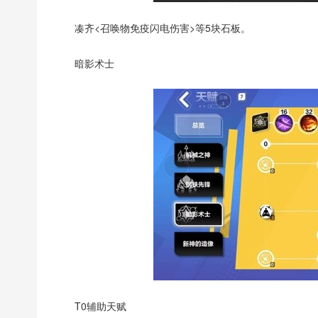
凑齐<召唤物免疫闪电伤害>等5块石板。
暗影术士
T0辅助天赋