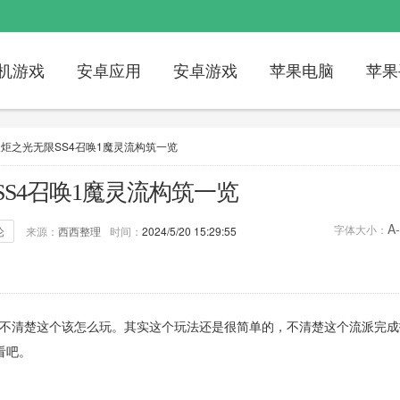
机游戏
安卓应用
安卓游戏
苹果电脑
苹果
火炬之光无限SS4召唤1魔灵流构筑一览
S4召唤1魔灵流构筑一览
A-
字体大小：
论
来源：
西西整理
时间：
2024/5/20 15:29:55
论：
0次
标签：
火炬之光无限
魔灵流
还不清楚这个该怎么玩。其实这个玩法还是很简单的，不清楚这个流派完成
看吧。