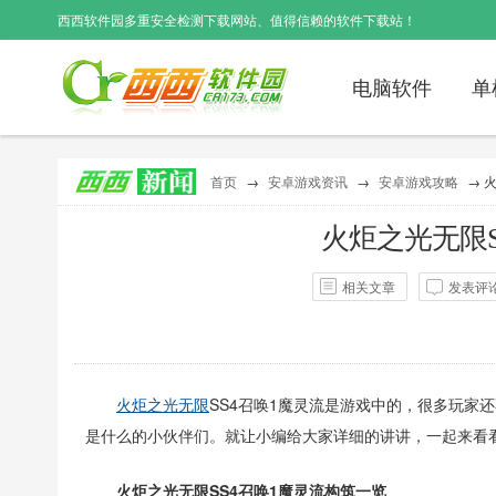
西西软件园
多重安全检测下载网站、值得信赖的软件下载站！
电脑软件
单
首页
→
安卓游戏资讯
→
安卓游戏攻略
→ 
火炬之光无限S
相关文章
发表评
作者：
西西
点击：
307
评
火炬之光无限
SS4召唤1魔灵流是游戏中的，很多玩家
是什么的小伙伴们。就让小编给大家详细的讲讲，一起来看
火炬之光无限SS4召唤1魔灵流构筑一览