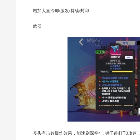
增加大量冷却/激发/持续/封印
武器
斧头有击败爆炸效果，能速刷深空4，锤子能打T0攻速