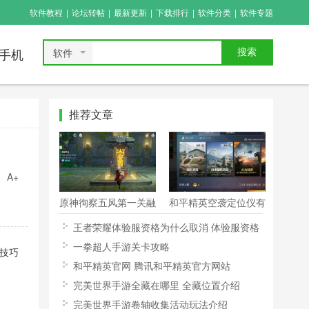
软件教程
|
论坛转帖
|
最新更新
|
下载排行
|
软件分类
|
软件专题
软件
搜索
手机
推荐文章
A+
原神徇察五风第一关融
和平精英空袭定位仪有
风之境攻略
什么用 空袭定位仪怎
王者荣耀体验服资格为什么取消 体验服资格
么用
被取消可以恢复吗
一拳超人手游关卡攻略
技巧
和平精英官网 腾讯和平精英官方网站
完美世界手游全藏在哪里 全藏位置介绍
完美世界手游卷轴收集活动玩法介绍