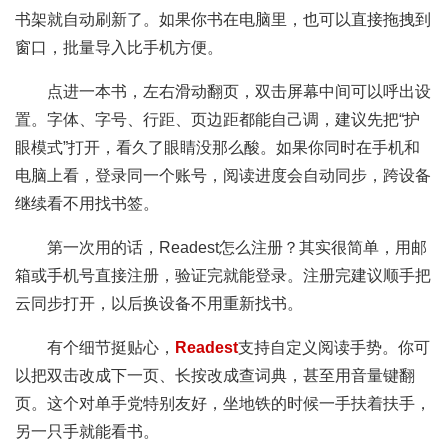
书架就自动刷新了。如果你书在电脑里，也可以直接拖拽到
窗口，批量导入比手机方便。
点进一本书，左右滑动翻页，双击屏幕中间可以呼出设
置。字体、字号、行距、页边距都能自己调，建议先把“护
眼模式”打开，看久了眼睛没那么酸。如果你同时在手机和
电脑上看，登录同一个账号，阅读进度会自动同步，跨设备
继续看不用找书签。
第一次用的话，Readest怎么注册？其实很简单，用邮
箱或手机号直接注册，验证完就能登录。注册完建议顺手把
云同步打开，以后换设备不用重新找书。
有个细节挺贴心，
Readest
支持自定义阅读手势。你可
以把双击改成下一页、长按改成查词典，甚至用音量键翻
页。这个对单手党特别友好，坐地铁的时候一手扶着扶手，
另一只手就能看书。