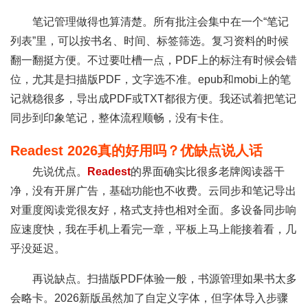
笔记管理做得也算清楚。所有批注会集中在一个“笔记
列表”里，可以按书名、时间、标签筛选。复习资料的时候
翻一翻挺方便。不过要吐槽一点，PDF上的标注有时候会错
位，尤其是扫描版PDF，文字选不准。epub和mobi上的笔
记就稳很多，导出成PDF或TXT都很方便。我还试着把笔记
同步到印象笔记，整体流程顺畅，没有卡住。
Readest 2026真的好用吗？优缺点说人话
先说优点。
Readest
的界面确实比很多老牌阅读器干
净，没有开屏广告，基础功能也不收费。云同步和笔记导出
对重度阅读党很友好，格式支持也相对全面。多设备同步响
应速度快，我在手机上看完一章，平板上马上能接着看，几
乎没延迟。
再说缺点。扫描版PDF体验一般，书源管理如果书太多
会略卡。2026新版虽然加了自定义字体，但字体导入步骤