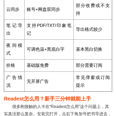
部分收费或不支
云同步
账号+网盘双同步
持
笔记导
支持PDF/TXT/印象笔
导出格式较少
出
记
夜间模
可调色温+黑底白字
基本黑白切换
式
价格
基础版免费
部分需要订阅
广告情
常见弹窗或订阅
无开屏广告
况
提示
Readest怎么用？新手三分钟就能上手
很多刚接触的人卡在“Readest怎么用”这个问题上，其
实真没那么复杂。安装完打开，点右下角加号把书导进去，