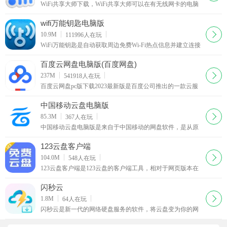
WiFi共享大师下载，WiFi共享大师可以在有无线网卡的电脑
上直接创建免费的WiFi网络了，手机、平板电脑等便携设备
就可以直接连接这个免费的WiFi网络，享受上网冲浪带来的
wifi万能钥匙电脑版
乐趣
下载
10.9M
111996
人在玩
WiFi万能钥匙是自动获取周边免费Wi-Fi热点信息并建立连接
的必备工具。所有的热点信息基于云端数据库，内置全国数
万Wi-Fi热点数据，随时随地轻松接入无线网络，最大化使用
百度云网盘电脑版(百度网盘)
各种联网的移动服务，扫除无网断网的状态，尤其适合商务
下载
237M
541918
人在玩
人群、移动人群和重度网虫。伴随着
百度云网盘pc版下载2023最新版是百度公司推出的一款云服
务产品。百度云盘是文件管理软件，管理您在网盘里的文件
上传、下载、删除。同步盘则是在您电脑里开辟出的独立空
中国移动云盘电脑版
间，所有下载的文件被同步到该盘中。
下载
85.3M
367
人在玩
中国移动云盘电脑版是来自于中国移动的网盘软件，是从原
来的和彩云所改名而来的软件，移动用户专属的云盘软件，
可以在上面进行文件上面的存储，上传和下载都完全
123云盘客户端
下载
104.0M
548
人在玩
123云盘客户端是123云盘的客户端工具，相对于网页版本在
功能上面更为的方便一些，不管是文件存储还是下载来说更
为的便捷，随时在你的客户端上面保存和下载各种网
闪秒云
下载
1.8M
64
人在玩
闪秒云是新一代的网络硬盘服务的软件，将云盘变为你的网
络硬盘，通过这种云盘的方式来对你的硬盘进行扩容，能够
直接的在上面运行相关的程序、游戏，并且还能够直