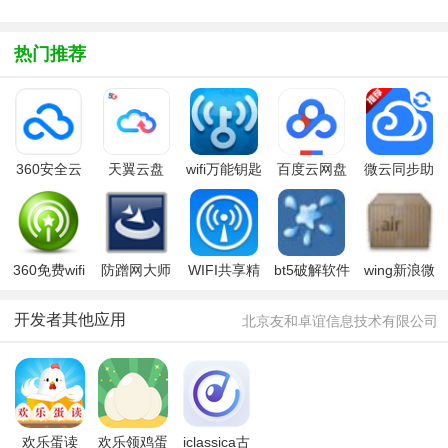
方版
户端8.9.1
v12.16.5
版
官方版
安卓版
热门推荐
360安全云
天翼云盘
wifi万能钥匙
百度云网盘
微云同步助
盘
电脑版
电脑版(百度
手
网盘)
360免费wifi
防蹭网大师
WIFI共享精
bt5破解软件
wing新浪微
灵
bt5破解教程
博客户端
开发者其他应用
北京友和卓谊信息技术有限公司
欢乐蛋读
欢乐领鸡蛋
iclassica古