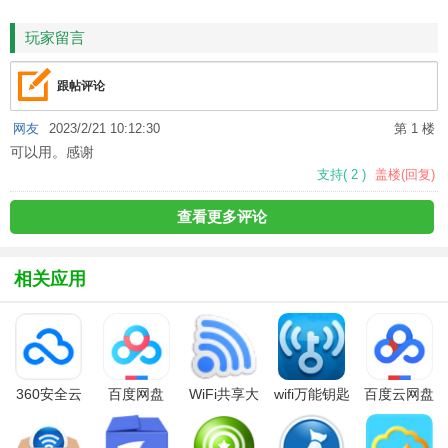
HD
鱼
玩家留言
跟帖评论
网友
2023/2/21 10:12:30
第 1 楼
可以用。感谢
支持
(
2
)
盖楼(回复)
查看更多评论
相关应用
360安全云
百度网盘
WiFi共享大
wifi万能钥匙
百度云网盘
盘
师
电脑版
电脑版(百度
网盘)