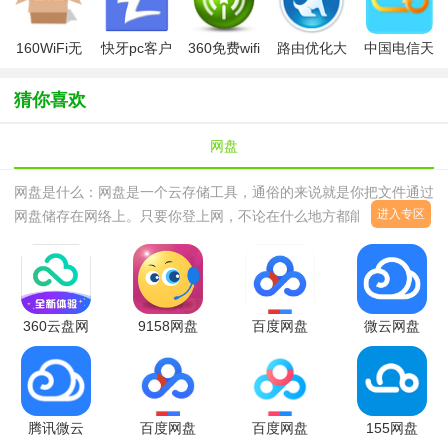
160WiFi无
快牙pc客户
360免费wifi
路由优化大
中国电信天
线路由软件
端2019
师
翼云存储
猜你喜欢
网盘
网盘是什么：网盘是一个云存储工具，通俗的来说就是你把文件通过
进入专区
网盘储存在网络上。只要你登上网，不论在什么地方都能使用。相当
于网络移动U盘。用起来挺方便。网盘哪个好？其实这个毋庸置疑的
百度云网盘是最好的，目前网盘也就那么几家，对用户来说只要免费
就行了，其他的对我们的普通用户来说并不是特别重要。网盘下载客
户端大全说明：西西软件园提供市面上主流网盘的客户端下载，除了
360云盘网
9158网盘
百度网盘
微云网盘
网盘客户端的各种版本之外，西西还会提供一
盘
客户端
v4.39.5 官
iphone版
appv4.2.0
2.5.8 破解
方最新版
6.9.99官方
安卓版
版
版
腾讯微云
百度网盘
百度网盘
155网盘
v6.10.4官
iPhone客
app最新版
V1.3 官方