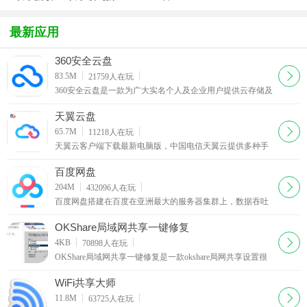
app
典音乐大全
最新应用
360安全云盘
下载
83.5M
21759
人在玩
360安全云盘是一款为广大实名个人及企业用户提供云存储及
文件共享服务的产品。可以安全存储个人文件，并为家人朋
友、公司团队及之间提供文件共享、成员管理等便捷的协同
天翼云盘
服务
下载
65.7M
11218
人在玩
天翼云客户端下载最新电脑版，中国电信天翼云提供多种手
机客户端可以让您通过手机访问您的天翼云中的文件。天翼
云盘最新版本：更安全：文件加密备份到天翼云，不怕硬盘
百度网盘
损坏丢文件
下载
204M
432096
人在玩
百度网盘搭建在百度在亚洲最大的服务器集群上，数据吞吐
能力建立在百度搜索的云服务上，百度网盘一份文件在云端
多个冗余备份。百度网盘在数据的稳定、安全、性能上比较
OKShare局域网共享一键修复
有保证。
下载
4KB
70898
人在玩
OKShare局域网共享一键修复是一款okshare局网共享设置很
好用的工具，软件可以解决大部分网络，包括打印机共享的
问题，可以一键共享局域网,支持简单共享和密码共享
WiFi共享大师
下载
11.8M
63725
人在玩