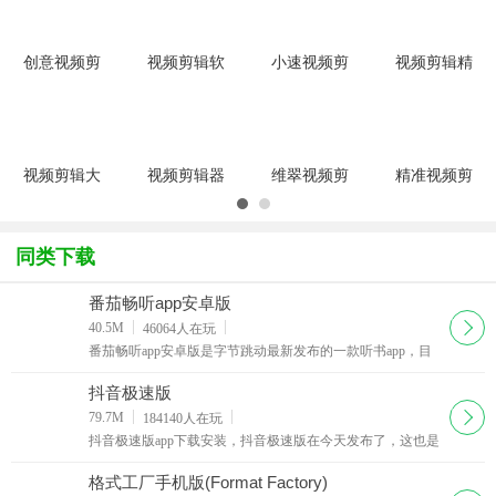
创意视频剪
视频剪辑软
小速视频剪
视频剪辑精
辑制作工具
件
辑软件v3.7
灵
(Cycle8
(VirtualDub)1.10.4
安装版
(ClickBerry
Software
绿色中文版
Interactivity
Studio
Creator)
Filmsp
视频剪辑大
视频剪辑器
维翠视频剪
精准视频剪
师(Weeny
(AVS
辑器
辑器
Free Video
Video
(VidTrimPro)v2.4.10
(Smart
Cutter)v2.0.1
ReMaker)v4.0.6.136
汉化版
Cutter)V1.8.3
同类下载
官方
汉化版
汉化绿色版
番茄畅听app安卓版
下载
40.5M
46064
人在玩
番茄畅听app安卓版是字节跳动最新发布的一款听书app，目
前ios和安卓平台已发布最新版本，使用番茄畅听app可以在
手机上用耳朵“看书”，方便又健康，还有专属的声音
抖音极速版
下载
79.7M
184140
人在玩
抖音极速版app下载安装，抖音极速版在今天发布了，这也是
官方发布的第一个极速版，登录抖音极速版，看视频赚红
包，看的越多赚的越多。邀请好友也能赚红包
格式工厂手机版(Format Factory)