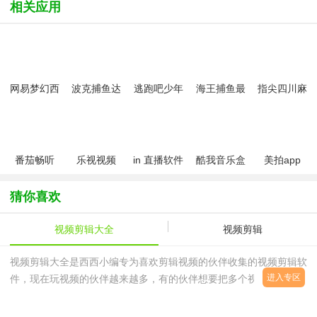
相关应用
网易梦幻西
波克捕鱼达
逃跑吧少年
海王捕鱼最
指尖四川麻
游手游
人千炮版
九游版最新
新版官方正
将app最新
2022微信版
版
版
版
本
番茄畅听
乐视视频
in 直播软件
酷我音乐盒
美拍app
app安卓版
APP手机版
猜你喜欢
视频剪辑大全
视频剪辑
视频剪辑大全是西西小编专为喜欢剪辑视频的伙伴收集的视频剪辑软
进入专区
件，现在玩视频的伙伴越来越多，有的伙伴想要把多个视频剪辑为一
个视频，但是不知道哪一款视频剪辑软件好用，那么赶紧来西西视频
剪辑大全挑选一款适合自己的视频剪辑软件吧！