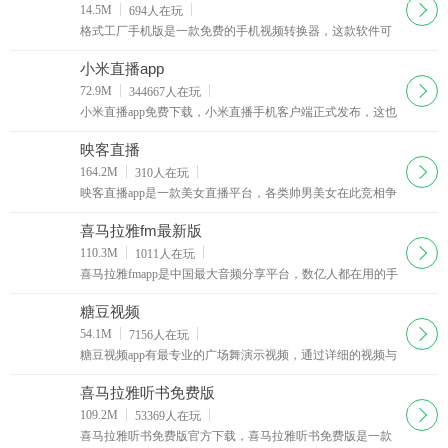
下载
14.5M
694
人在玩
格式工厂手机版是一款免费的手机视频转换器，这款软件可
以让你在手机上转换视频文件格式，格式工厂手机版支持市
面上大部分的视频文件格式，包括MP4，FLV，AVI，
小米直播app
MKV，MP3，FLAC，WMA，OGG等。格式工厂手机版还
下载
72.9M
344667
人在玩
支持设置输出视频的尺寸、码率、长宽比等参数
小米直播app免费下载，小米直播手机客户端正式发布，这也
是小米官方发布的一款手机直播软件，主打美颜直播，其实
小米直播就是之前的黑金直播升级改版了。
映客直播
下载
164.2M
310
人在玩
映客直播app是一款美女直播平台，各类帅男美女在此竞相争
艳，来自全球的用户都可以欣赏直播节目哟，映客直播完全
免费，全天二十四小时从不间断，让你与偶像面对面接触。
喜马拉雅fm最新版
下载
110.3M
1011
人在玩
喜马拉雅fmapp是中国最大音频分享平台，数亿人都在用的手
机随身听！听有声小说、相声评书、新闻、音乐、脱口秀、
段子笑话、英语、儿歌儿童故事，就用喜马拉雅！
糖豆视频
下载
54.1M
7156
人在玩
糖豆视频app有最专业的广场舞演示视频，通过详细的视频与
图文资料，糖豆视频app让你把握广场舞的每一个细节动作，
学会更多的广场舞跳法，让你的生活更加丰富多彩
喜马拉雅听书免费版
下载
109.2M
53369
人在玩
喜马拉雅听书免费版官方下载，喜马拉雅听书免费版是一款