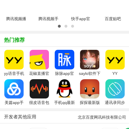
官方版
2026v9.3.25
方免费版
官方正式版
官方最新版
v8.0.71安
卓版
腾讯视频播
腾讯视频手
快手app官
百度贴吧
放器
机版
方版2026
2026最新
v11.101.1537.0
app2026官
最新版
版本
官方最新版
方版
v14.6.30.49310
v22.3.5.1
热门推荐
v9.00.30.29437
最新版
安卓版
官方正式版
yy语音手机
花椒直播官
脉脉app官
saylo软件下
YY
版
方2026最新
方最新版
载手机版免
版
费版2026
美篇app手
很皮语音包
手机qq最新
探探最新版
通讯录同步
机版
(游戏聊天神
版本2026
助手
器)app
开发者其他应用
北京百度网讯科技有限公司