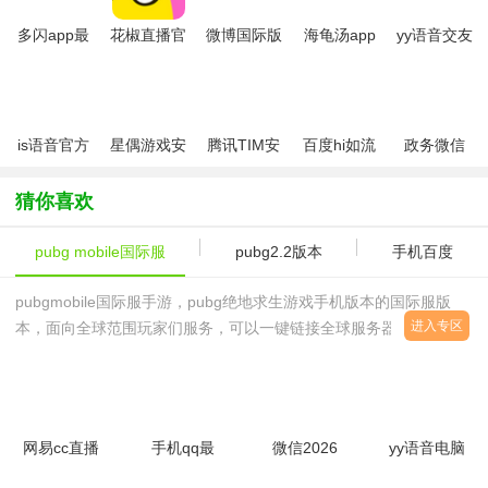
多闪app最
花椒直播官
微博国际版
海龟汤app
yy语音交友
新版
方2026最新
(微博轻享
软件
版
版)
is语音官方
星偶游戏安
腾讯TIM安
百度hi如流
政务微信
软件2026最
卓版
卓版
安卓版
新版
猜你喜欢
pubg mobile国际服
pubg2.2版本
手机百度
pubgmobile国际服手游，pubg绝地求生游戏手机版本的国际服版
进入专区
本，面向全球范围玩家们服务，可以一键链接全球服务器，在线匹配
玩家。pubgmobile国际服版本资源更新速度快，对外挂处理迅速，
确保玩家们的舒适游玩体验。
网易cc直播
手机qq最
微信2026
yy语音电脑
v3.22.20
新版本
最新版本官
版v9.550.0