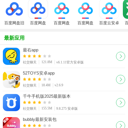
百度网盘旧
百度网盘
百度网盘
百度网盘
百度云安卓
版
v10.0.12版
app最新版
app最新版
版（百度网
a
本
盘）
最新应用
最右app
121.8M
社交聊天
v6.1.11官方安卓版
52TOYS安卓app
18.4M
v2.6.9
社交聊天
千牛手机版2025最新版本
155.5M
社交聊天
9.8.275 安卓版
bubbly最新安装包