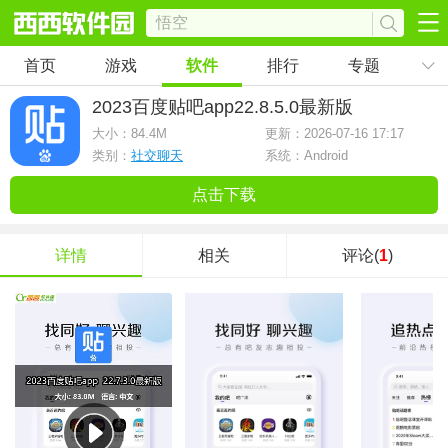
首页
游戏
软件
排行
专题
2023百度贴吧app
22.8.5.0最新版
大小：
84.4M
更新：2026-07-16 17:17
类别：
社交聊天
系统：Android
点击下载
详情
相关
评论(
1
)