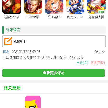
老爹炸鸡店
王者荣耀
公主连结
跑跑卡丁车
趣赢功夫捕
HD
鱼
玩家留言
跟帖评论
网友
2021/11/12 18:09:26
第 1 楼
可以参加自己感兴趣的讨论社区，进行发言，畅所欲言
支持
(
0
)
盖楼(回复)
查看更多评论
相关应用