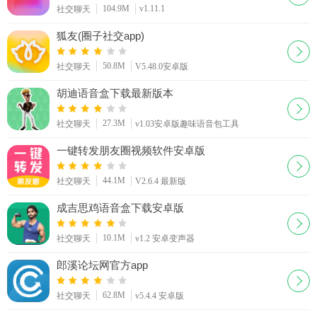
104.9M
v1.11.1
社交聊天
狐友(圈子社交app)
50.8M
社交聊天
V5.48.0安卓版
胡迪语音盒下载最新版本
27.3M
社交聊天
v1.03安卓版趣味语音包工具
一键转发朋友圈视频软件安卓版
44.1M
社交聊天
V2.6.4 最新版
成吉思鸡语音盒下载安卓版
10.1M
社交聊天
v1.2 安卓变声器
郎溪论坛网官方app
62.8M
社交聊天
v5.4.4 安卓版