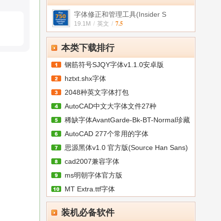
字体修正和管理工具(Insider S
7.5
19.1M
/
英文
/
本类下载排行
钢筋符号SJQY字体v1.1.0安卓版
hztxt.shx字体
2048种英文字体打包
AutoCAD中文大字体文件27种
稀缺字体AvantGarde-Bk-BT-Normal珍藏
AutoCAD 277个常用的字体
版
思源黑体v1.0 官方版(Source Han Sans)
cad2007兼容字体
ms明朝字体官方版
MT Extra.ttf字体
装机必备软件