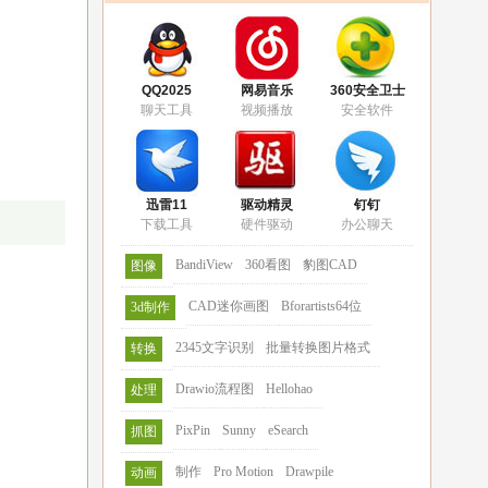
QQ2025
网易音乐
360安全卫士
聊天工具
视频播放
安全软件
迅雷11
驱动精灵
钉钉
下载工具
硬件驱动
办公聊天
BandiView
360看图
豹图CAD
图像
CAD迷你画图
Bforartists64位
3d制作
2345文字识别
批量转换图片格式
转换
Drawio流程图
Hellohao
处理
PixPin
Sunny
eSearch
抓图
制作
Pro Motion
Drawpile
动画