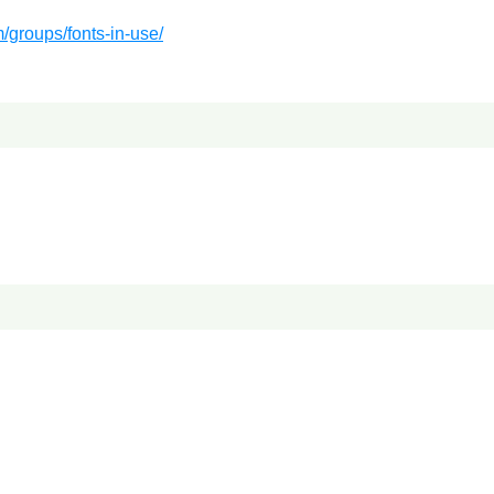
m/groups/fonts-in-use/