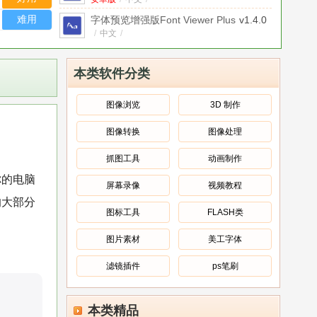
难用
字体预览增强版Font Viewer Plus
v1.4.0
/
中文
/
字体预览app
1.0f安卓手机版
安卓版
/
中文
/
本类软件分类
字体预览工具(FontViewOK)
v5.61.0 汉
化绿色版
绿色版
/
多国语言[中文]
/
图像浏览
3D 制作
FontExplorerL.M.字体管理器
v6.2.0官方
图像转换
图像处理
版
官方版
/
多国语言[中文]
/
艺站ps字体预览工具
v1.0.1.2绿色版
抓图工具
动画制作
绿色版
/
中文
/
你的电脑
屏幕录像
视频教程
Typefacer(字体预览工具)
1.0 绿色版
的大部分
绿色版
/
英文
/
图标工具
FLASH类
图片素材
美工字体
滤镜插件
ps笔刷
本类精品