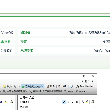
ntViewOK
MD5值
70ee7d5d1ee22f53683ce19
点击查看
语言
多国
免费软件
系统要求
WinAll, Wi