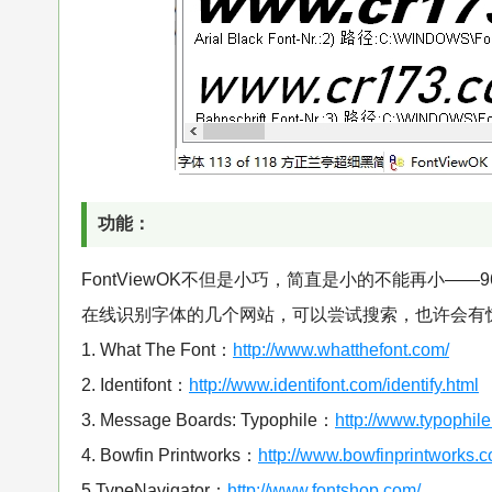
功能：
FontViewOK不但是小巧，简直是小的不能再小—
在线识别字体的几个网站，可以尝试搜索，也许会有
1. What The Font：
http://www.whatthefont.com/
2. Identifont：
http://www.identifont.com/identify.html
3. Message Boards: Typophile：
http://www.typophil
4. Bowfin Printworks：
http://www.bowfinprintworks.c
5.TypeNavigator：
http://www.fontshop.com/