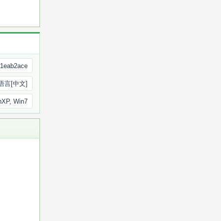
a1eab2ace
语言[中文]
nXP, Win7