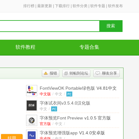
排行榜
|
最新更新
|
下载排行
|
软件分类
|
软件专题
|
软件发布
搜索
软件教程
专题合集
报错
转帖到论坛
聊友分享
FontViewOK Portable绿色版
V4.81中文
免安装便携版
中文版
/
中文
/
字体试衣间v3.5.4.0汉化版
中文
/
字体预览Font Preview
v1.0.5 官方版
官方版
/
中文
/
字体预览增强版app
V1.4.0安卓版
好用
安卓版
/
中文
/