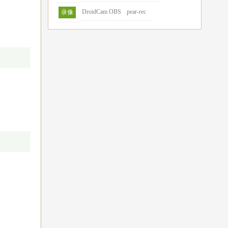
DroidCam OBS
pear-rec
录像