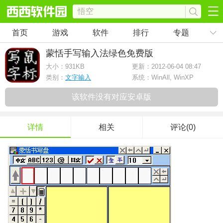
首页
游戏
软件
排行
专题
蒙恬手写输入法
绿色免费版
大小：
931KB
更新：2012-06-04 08:47
类别：
文字输入
系统：WinAll, WinXP
该软件没有对应安卓版
详情
相关
评论(0)