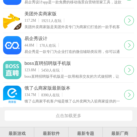
易企秀设计app是一款免费的移动场景自营销管家工具，这款
易企秀设计app可以帮你免费制作各类手机h5营销类应用，另
外这款易企秀设计app还可以帮你查看手机网页的访问量。
美团外卖商家版
下载
117.2M
19211
人在玩
美团外卖商家版是美团外卖专门为商家们打造的一款手机客
户端。如果你是入驻美团外卖的商家，那么你可以在这里更
好地管理你的商铺，美团外卖商家版app轻松地查看用户的下
易企秀设计
单信息。
下载
44.8M
170
人在玩
易企秀是一款专门为企业打造的微信辅助类应用，你可以通
过易企秀设定微信页面的场景、颜色、文字版式等等，还可
以通过它查看网页的访问量以及潜在客户报名等等消息。
boss直聘招聘版手机版
下载
123.8M
5450
人在玩
boss直聘招聘版手机版是一款用相亲交友的方式做招聘，让
老板和求职者在平台上直接沟通的社交软件。Boss直聘分为
面向求职者的”牛人版“和面向老板的”Boss版“。
饿了么商家版最新版本
下载
134.7M
8390
人在玩
饿了么商家手机客户端是饿了么外卖网为入驻商家提供的一
款手机客户端软件，这款应用可以帮助商家使用手机快速接
单，部分应用要求用户时时打开应用界面才能接收订单消息
点击加载更多
推送。
最新游戏
最新软件
最新专题
最新厂商