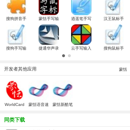
输入法的伙伴来手写输入法大全西西专区看看吧！总有一款是你喜欢
的。
搜狗拼音手
蒙恬手写输
逍遥笔手写
汉王鼠标手
写输入法组
入法绿色免
输入法
写输入法
件官方版
费版
8.4.0.2 官
2011V5.58
方正式版
绿色免费版
搜狗手写输
捷通华声录
云手写输入
搜狗鼠标手
入法
易手写输入
法v7.7 绿
写输入法
v1.1.0.37
法v6.0 官
色版
v1.1.0.37
绿色免费版
方安装版
简体中文绿
开发者其他应用
蒙恬
色免费版
WorldCard
蒙恬语音速
蒙恬新酷笔
Mobile(蒙
记王
驱动
恬名片王)
ViaTalk软
同类下载
件