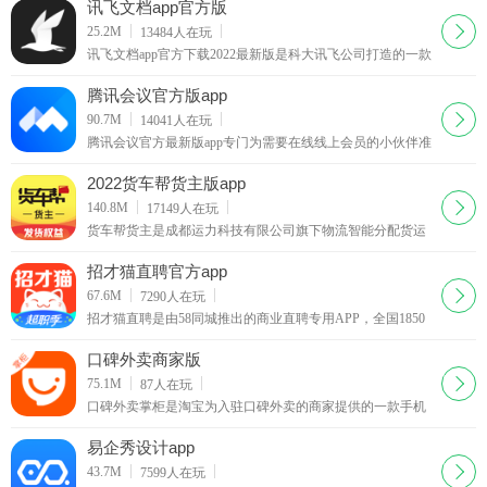
讯飞文档app官方版
下载
25.2M
13484
人在玩
讯飞文档app官方下载2022最新版是科大讯飞公司打造的一款
在线协作文档软件，这款讯飞文档app跟腾讯文档的功能有点
类似，都可以让团队在线上进行协作。
腾讯会议官方版app
下载
90.7M
14041
人在玩
腾讯会议官方最新版app专门为需要在线线上会员的小伙伴准
备的非常实用的app工具，支持电脑移动端同步，给需要开会
你带来最棒的办公体验，相信不少的小伙伴都会需要
2022货车帮货主版app
下载
140.8M
17149
人在玩
货车帮货主是成都运力科技有限公司旗下物流智能分配货运
平台，覆盖全国360多个城市的物流货运平台，是一款为全国
各地货主提供经验丰富、安全可靠的货车司机的找车发货软
招才猫直聘官方app
件。
下载
67.6M
7290
人在玩
招才猫直聘是由58同城推出的商业直聘专用APP，全国1850
万商家都在使用招才猫直聘！海量各个领域人才等你来发
现、挖掘，你可以在58招财猫官网上看到人家的详细资料。
口碑外卖商家版
下载
75.1M
87
人在玩
口碑外卖掌柜是淘宝为入驻口碑外卖的商家提供的一款手机
客户端，商家们可以通过口碑掌柜客户端查看店铺的最新订
单并对自己的店铺进行管理，有新的订单软件会以语音的形
易企秀设计app
式提醒你接单
下载
43.7M
7599
人在玩