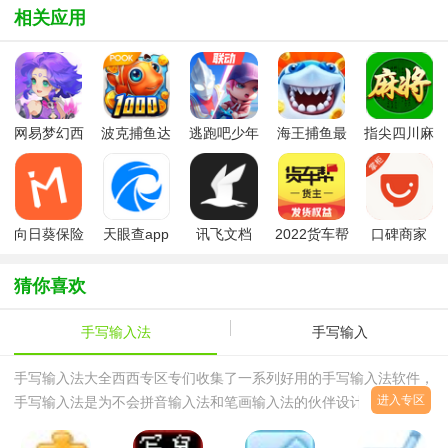
相关应用
网易梦幻西
波克捕鱼达
逃跑吧少年
海王捕鱼最
指尖四川麻
游手游
人千炮版
九游版最新
新版官方正
将app最新
2022微信版
版
版
版
本
向日葵保险
天眼查app
讯飞文档
2022货车帮
口碑商家
app最新版
app官方版
货主版app
本
猜你喜欢
手写输入法
手写输入
手写输入法大全西西专区专们收集了一系列好用的手写输入法软件，
进入专区
手写输入法是为不会拼音输入法和笔画输入法的伙伴设计的手写输入
软件，那么手写输入法软件哪款比较好用呢？还不知道使用哪款手写