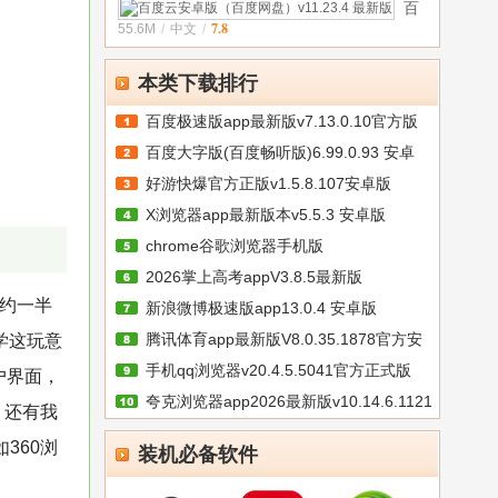
2026
百
速
最新
最
7.8
55.6M
/
中文
/
度
版
版
新
云
v8.0.0.2
v7.13.0.1
版
安
本类下载排行
6.0.3.2
卓
版
百度极速版app最新版v7.13.0.10官方版
（百
百度大字版(百度畅听版)6.99.0.93 安卓
度
好游快爆官方正版v1.5.8.107安卓版
网
盘）
X浏览器app最新版本v5.5.3 安卓版
v11.
chrome谷歌浏览器手机版
2026掌上高考appV3.8.5最新版
v151.0.7922.71
大约一半
新浪微博极速版app13.0.4 安卓版
腾讯体育app最新版V8.0.35.1878官方安
学这玩意
手机qq浏览器v20.4.5.5041官方正式版
卓
户界面，
夸克浏览器app2026最新版v10.14.6.1121
，还有我
如360浏
装机必备软件