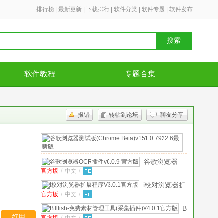
排行榜
|
最新更新
|
下载排行
|
软件分类
|
软件专题
|
软件发布
搜索
软件教程
专题合集
报错
转帖到论坛
聊友分享
谷
歌
中
文
/
浏
谷歌浏览器
览
官方版
/
中文
/
OCR插件
器
v6.0.9 官方
i校对浏览器扩
测
版
官方版
/
中文
/
展程序
V3.0.1
试
官方版
版
Billfish-
(Chrome
好用
官方版
/
中文
/