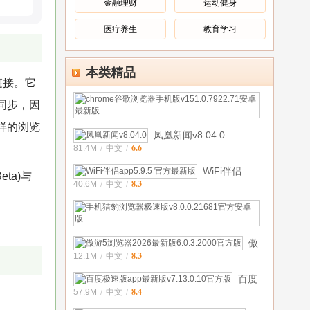
装
v112.0.5
金融理财
运动健身
v151.0.7
安
(手
安
卓
机
医疗养生
教育学习
卓
版
安
官
卓
方
版)
v151.
本类精品
版
链接。它
安
卓
chrome
同步，因
官
谷
212.0M
/
多
方
样的浏览
歌
凤凰新闻v8.04.0
国
版
浏
语
6.6
81.4M
/
中文
/
览
言
器
[中
WiFi伴侣
eta)与
6.2
文]
/
手
8.3
40.6M
/
中文
/
app5.9.5 官方
机
最新版
手
版
机
23.0M
/
v151.0
中
猎
9.2
傲
文
/
豹
8.3
12.1M
/
中文
/
游5
浏
浏
览
百度
览
器
8.4
57.9M
/
中文
/
极速
器
极
版app