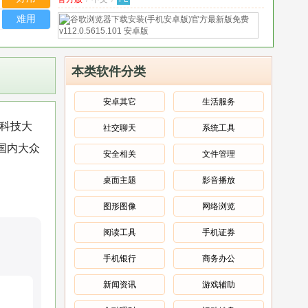
免
Beta)
v15
费
难用
谷
最
素
歌
安
新
材
卓
浏
版
谷
管
版
/
览
中
歌
官
理
本类软件分类
器
文
方
/
浏
工
Chrome
下
版
/
览
具
中文
/
谷
中
载
安卓其它
生活服务
器
(采
文
/
歌
安
想天
下
集
的科技大
浏
社交聊天
系统工具
装
中文
/
浏览
载
插
览
(手
器
国内大众
手
件)
谷
V4.0.1
器
安全相关
文件管理
机
Mac
机
官
歌
官
tv
安
版客
版
方
方
浏
桌面主题
影音播放
电
卓
Chrome
户端
版
/
app
v112
版
览
视
版)
中
谷
官
V3.3.147
官
器
图形图像
网络浏览
版
文
方
/
官
歌
苹果
方
手
版
/
v7.0.20221
方
浏
电脑
中
中
阅读工具
手机证券
机
最
览
版
文
/
文
最
新
器
版
手机银行
商务办公
新
版
下
官
免
载
新闻资讯
游戏辅助
方
费
安
版