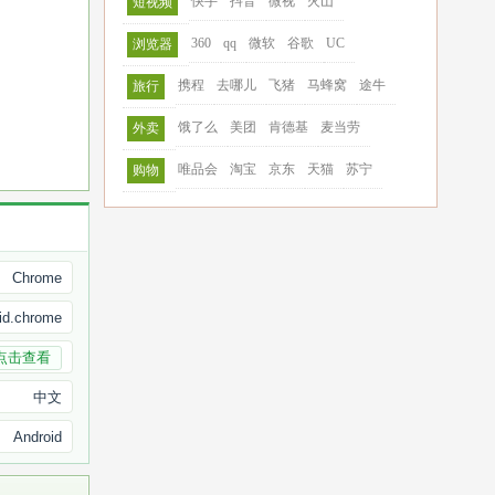
快手
抖音
微视
火山
短视频
360
qq
微软
谷歌
UC
浏览器
携程
去哪儿
飞猪
马蜂窝
途牛
旅行
饿了么
美团
肯德基
麦当劳
外卖
唯品会
淘宝
京东
天猫
苏宁
购物
Chrome
id.chrome
点击查看
中文
Android