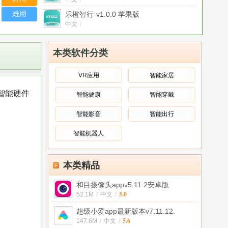
难用
乐橙智行
v1.0.0 苹果版
中文
/
乐橙严选
1.0苹果版
中文
/
本类软件分类
乐橙网校题库app
1.0.19安卓版
安卓版
/
中文
/
VR应用
智能家居
乐橙app
v5.0.1
智能硬件
智能健康
智能穿戴
中文
/
乐橙含光实时监控
v1.3.0 官方版
智能影音
智能出行
官方版
/
中文
/
智能机器人
乐橙含光app
1.0.0
中文
/
本类精品
和目摄像头appv5.11.2安卓版
5.0
52.1M
/
中文
/
超级小爱app最新版本v7.11.12.
5.6
147.6M
/
中文
/