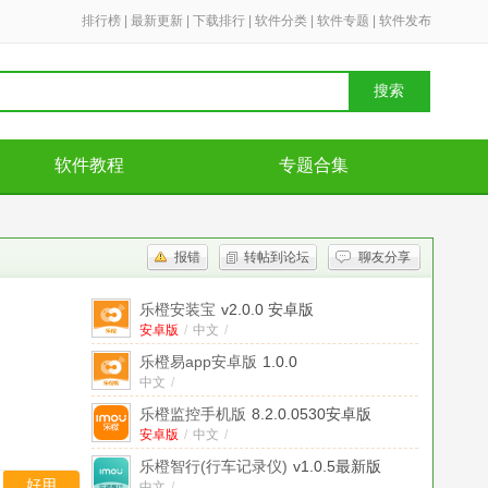
排行榜
|
最新更新
|
下载排行
|
软件分类
|
软件专题
|
软件发布
搜索
软件教程
专题合集
报错
转帖到论坛
聊友分享
乐橙安装宝
v2.0.0 安卓版
安卓版
/
中文
/
乐橙易app安卓版
1.0.0
中文
/
乐橙监控手机版
8.2.0.0530安卓版
安卓版
/
中文
/
乐橙智行(行车记录仪)
v1.0.5最新版
好用
中文
/