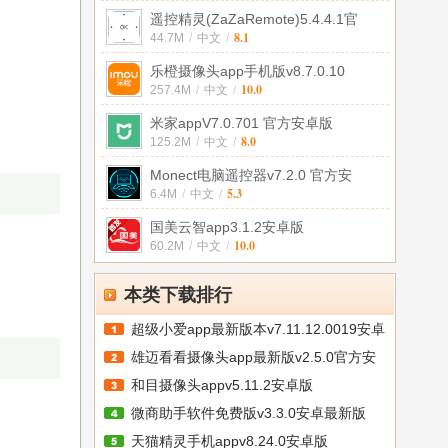
遥控精灵(ZaZaRemote)5.4.4.1官
8.1
44.7M
/
中文
/
乐橙摄像头app手机版v8.7.0.10
10.0
257.4M
/
中文
/
米家appV7.0.701 官方安卓版
8.0
125.2M
/
中文
/
Monect电脑遥控器v7.2.0 官方安
5.3
6.4M
/
中文
/
国美云智app3.1.2安卓版
10.0
60.2M
/
中文
/
本类下载排行
超级小爱app最新版本v7.11.12.0019安卓
雄迈看看摄像头app最新版v2.5.0官方安
和目摄像头appv5.11.2安卓版
卓
微商助手软件免费版v3.3.0安卓最新版
天猫精灵手机appv8.24.0安卓版