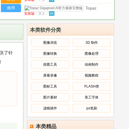
Gigapixel
AI64位汉化免
难用
Topaz
费版
安装版
/
英文
/
Gigapixel AI
V4.9.3.2安
官方最新完整
pho.tocolors调色
装版
版
v5.6.1安装
中文
/
下载官方正版
本类软件分类
版
v1.0.7
画质助手ToolPro2026
中文
/
版
v2.2.0最新版
图像浏览
3D 制作
ebookjapan官方正版
供了针
图像转换
图像处理
中文
/
v1.15.43
！
Proteus Design
抓图工具
动画制作
中文
/
Suite 9.1免费版
专业版
屏幕录像
视频教程
Autodesk
中文
/
PowerSha
图标工具
FLASH类
Ultimate
2025
图片素材
美工字体
中
文
滤镜插件
ps笔刷
免
费
版
本类精品