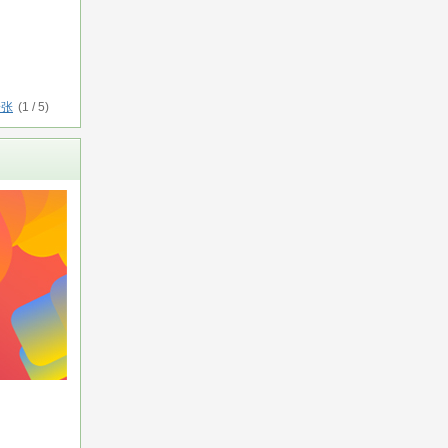
一张
(
1
/
5
)