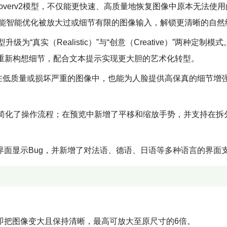
ecoverv2模型，不仅能更快速、高质量地恢复图像中原本无法使
）”功能，能智能优化被放大过或细节有限的图像输入，解锁更清晰的自
为“真实（Realistic）”与“创意（Creative）”两种定制模
I重新构想细节，配合文本提示实现更大胆的艺术化转型。
即使在低质量或损坏严重的图像中，也能为人脸提供高保真的细节增
简化了操作流程；在预览中新增了平移和缩放手势，并支持在拆
界面显示Bug，并新增了对法语、德语、日语等多种语言的界面
ing），即把图像变大且保持清晰，最高可放大至原尺寸的6倍。