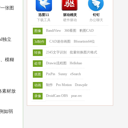
“一张图
迅雷11
驱动精灵
钉钉
下载工具
硬件驱动
办公聊天
BandiView
360看图
豹图CAD
图像
I独立
CAD迷你画图
Bforartists64位
3d制作
2345文字识别
批量转换图片格式
转换
噪点、模糊
Drawio流程图
Hellohao
处理
PixPin
Sunny
eSearch
抓图
制作
Pro Motion
Drawpile
动画
络素材放
DroidCam OBS
pear-rec
录像
，例如弱