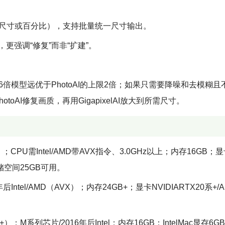
确像素尺寸或百分比），支持批量统一尺寸输出。
，更强调“修复”而非“扩建”。
I的6倍模型远优于PhotoAI的上限2倍；如果只需要降噪和去模糊
toAI修复画质，再用GigapixelAI放大到所需尺寸。
）；CPU需Intel/AMD带AVX指令、3.0GHz以上；内存16GB；
；存储空间25GB可用。
后Intel/AMD（AVX）；内存24GB+；显卡NVIDIARTX20系+/A
）；M系列芯片/2016年后Intel；内存16GB；IntelMac显存6G