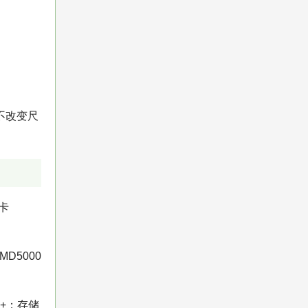
且不改变尺
显卡
MD5000
B+；存储