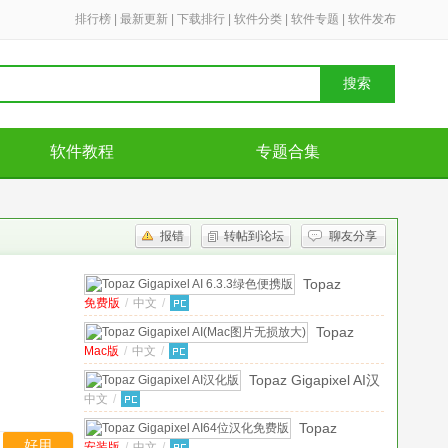
排行榜
|
最新更新
|
下载排行
|
软件分类
|
软件专题
|
软件发布
搜索
软件教程
专题合集
报错
转帖到论坛
聊友分享
Topaz
免费版
/
中文
/
Gigapixel AI
6.3.3绿色便
Topaz
携版
免费版
Mac版
/
中文
/
Gigapixel
AI(Mac图
Topaz Gigapixel AI汉
片无损放
中文
/
化版
7.0.1
大)
v6.3.3
Topaz
Mac版
好用
安装版
/
中文
/