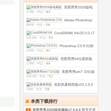
v2025.0.1
最
美图秀秀2026版电
新
8.3
179M
/
中文
/
脑版v7.5.6.6
版
本
Adobe Photoshop
5.0
69KB
/
中文
/
CS4简体中文特
CorelDRAW X4v25.0.0.17
9.3
520.8M
/
中文
/
简体中
Photoshop CS 8.01精
8.1
150M
/
中文
/
简中文绿色
美图秀秀64位最新版
8.6
179M
/
中文
/
v7.1.0.0 官
美图秀秀win7 32位版
9.2
156.5M
/
中文
/
v6.5.7.0
色彩风暴精简版v20.1.0.0
9.8
3.6M
/
中文
/
本类下载排行
美图秀秀2026版电脑版v7.5.6.6 官方正式