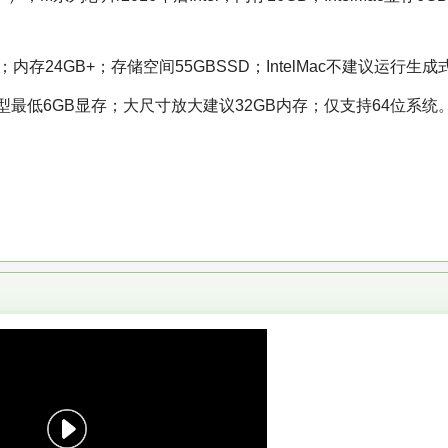
M2/M3；内存24GB+；存储空间55GBSSD；IntelMac不建议运行生
模型最低6GB显存；大尺寸放大建议32GB内存；仅支持64位系统