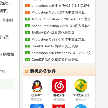
用的缺失
photoshop cs6 中文版v13.0.1.3 免费中
然细节。
Photoshop CS 8.01精简中文绿色版
Adobe Photoshop cc 2015v16.1.2 官方
式。真实模
Adobe Photoshop CS5v13.0官方简体中
简
SAI绘画软件v2.6 汉化最新版
文
强与重
Photoshop CS29.0 简体中文正式版
CorelDRAW X7简体中文正式版
photoshop cs6 Extendedv13.1.2.3 中文
v25.0.0.17
分视图和
CorelDRAW X4精简软件绿色版
v25.0.0.17
装机必备软件
支持。
QQ2025
网易音乐
360安全卫士
聊天工具
视频播放
安全软件