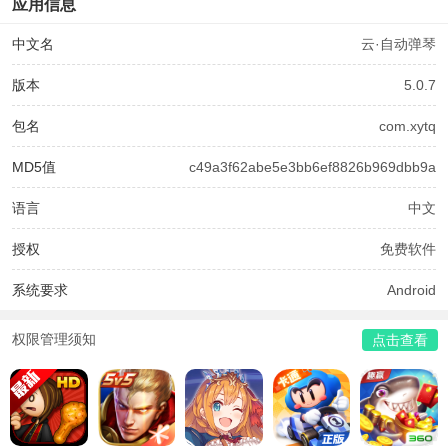
应用信息
中文名
云·自动弹琴
版本
5.0.7
包名
com.xytq
MD5值
c49a3f62abe5e3bb6ef8826b969dbb9a
语言
中文
授权
免费软件
系统要求
Android
权限管理须知
点击查看