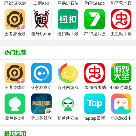
7723游戏盒
二柄app
网易炉石传
淘手游app
和平营地官
子官方版正
说盒子手机
方平台
版
版
王者营地最
租号玩app
纽扣助手最
7723游戏盒
虫虫助手最
新版
正式版
新版2026
子官方正版
新版
2026
热门推荐
王者荣耀助
G家游戏助
百分网游戏
2026虫虫助
4399游戏盒
手手机版(王
手(极管家)
盒2026最新
手app最新
免费版
者营地)
版本
版
葫芦侠3楼
掌上英雄联
葫芦侠安装
taptap最新
小米游戏中
2026最新版
盟app
2026最新版
版2026
心最新版本
本
本
最新应用