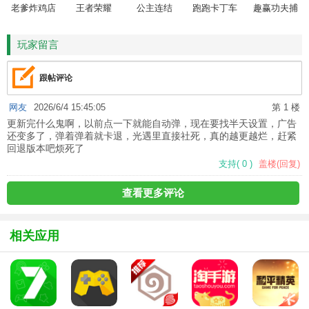
老爹炸鸡店
王者荣耀
公主连结
跑跑卡丁车
趣赢功夫捕
HD
鱼
玩家留言
跟帖评论
网友
2026/6/4 15:45:05
第 1 楼
更新完什么鬼啊，以前点一下就能自动弹，现在要找半天设置，广告
还变多了，弹着弹着就卡退，光遇里直接社死，真的越更越烂，赶紧
回退版本吧烦死了
支持
(
0
)
盖楼(回复)
查看更多评论
相关应用