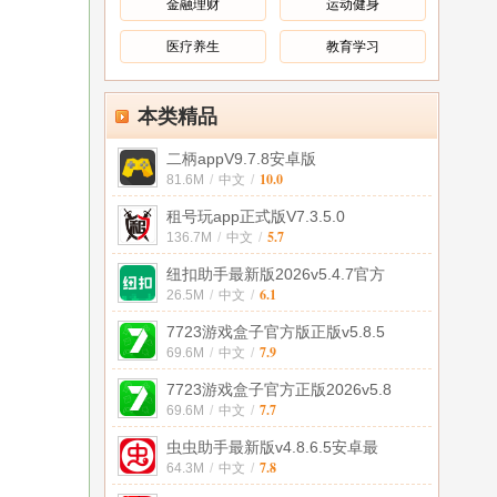
金融理财
运动健身
医疗养生
教育学习
本类精品
二柄appV9.7.8安卓版
10.0
81.6M
/
中文
/
租号玩app正式版V7.3.5.0
5.7
136.7M
/
中文
/
纽扣助手最新版2026v5.4.7官方
6.1
26.5M
/
中文
/
7723游戏盒子官方版正版v5.8.5
7.9
69.6M
/
中文
/
7723游戏盒子官方正版2026v5.8
7.7
69.6M
/
中文
/
虫虫助手最新版v4.8.6.5安卓最
7.8
64.3M
/
中文
/