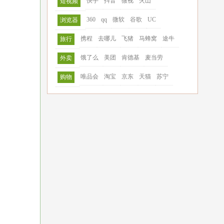
快手
抖音
微视
火山
短视频
360
qq
微软
谷歌
UC
浏览器
携程
去哪儿
飞猪
马蜂窝
途牛
旅行
饿了么
美团
肯德基
麦当劳
外卖
唯品会
淘宝
京东
天猫
苏宁
购物