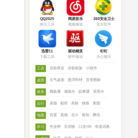
QQ2025
网易音乐
360安全卫士
聊天工具
视频播放
安全软件
迅雷11
驱动精灵
钉钉
下载工具
硬件驱动
办公聊天
谷歌商店
谷歌框架
小组件
工具
元气桌面
悬浮时钟
百变图标
桌面
赣政通
湘易办
皖事通
浙里办
政务
高德
航班
高铁
铁路
美团
出行
百度
高德
北斗
新知
腾讯
地图
作业帮
百词斩
口语100
有道词典
学习