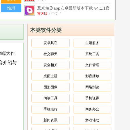
版
难用
薏米短剧app安卓最新版本下载
v4.1.1官
方版
官方版
/
中文
/
谷仓工厂app官方版
v1.0.1
中文
/
本类软件分类
鸠摩搜书app2025全新版本官方下载
中文
v4.6.8975最新版
/
安卓其它
生活服务
饭团追书app2025全新版本免费下载
m端大作
社交聊天
系统工具
中文
v3.0.26手机版
/
容介绍与
熊.猫去水印下载app安卓版官方下载
v1.0
安全相关
文件管理
最新版
中文
/
桌面主题
影音播放
免费短剧集app官方最新版下载
v1.0.8安
卓版
安卓版
/
中文
/
图形图像
网络浏览
阅读工具
手机证券
手机银行
商务办公
新闻资讯
游戏辅助