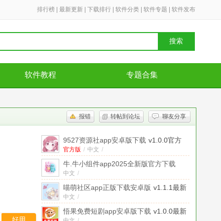
排行榜
|
最新更新
|
下载排行
|
软件分类
|
软件专题
|
软件发布
搜索
软件教程
专题合集
报错
转帖到论坛
聊友分享
9527资源社app安卓版下载
v1.0.0官方
版
官方版
/
中文
/
牛.牛小组件app2025全新版官方下载
中文
v1.5.9最新版
/
喵萌社区app正版下载安卓版
v1.1.1最新
版
中文
/
悟果免费短剧app安卓版下载
v1.0.0最新
好用
中文
/