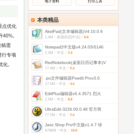
电子资料
打印工具
本类精品
重点优化
AkelPad(文本编辑器)V4.10.0.9
40%。
8.8
1.4M
/
多国语言[中文]
/
投稿需
Notepad2中文版v4.24.03r5146
5.6
2.2M
/
中文
/
进行专项
RedNotebook(桌面日历记事本)V
优化。
9.4
77.4M
/
中文
/
.po文件编辑器Poedit Prov3.0.
4.6
17.5M
/
中文
/
EditPlus编辑器v5.4.3571 烈火
8.8
2.5M
/
中文
/
UltraEdit-3226.00.0.48 官方简
5.6
77.2M
/
中文
/
Jass Shop Pro中文版v1.4.7 绿
10.0
979KB
/
中文
/