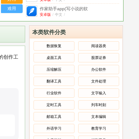
安卓版
难用
作家助手app(写小说的软
件)
安卓版
V3.71.0.1503安卓版
/
中文
/
千牛客户端电脑版(卖家版中
心)
官方版
V9.12.03N官方版
/
中文
/
本类软件分类
ClassIn
在
官
数据恢复
阅读器类
方
线
千牛手机版app(淘宝卖家版)
v9.8.220安
版
/
的创作工
教
桌面工具
股票证券
卓版
安卓版
/
中文
/
中
室
文
/
喜马拉雅电脑版PC客户端
V4.0.2.845官
电
压缩解压
办公软件
方版
官方版
/
中文
/
脑
翻译工具
文件处理
版
知到app(知到四六级/知到考研)
V4.9.8安
客
卓版
安卓版
/
中文
/
行业软件
文字输入
户
端
定时工具
列车时刻
V4.2.12.
官
邮箱工具
文本编辑
方
安
外语学习
教育学习
装
版