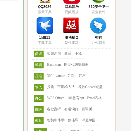
QQ2026
网易音乐
360安全卫士
聊天工具
视频播放
安全软件
迅雷11
驱动精灵
钉钉
下载工具
硬件驱动
办公聊天
极光新闻
教育
小说
阅读
Bandicam
网页代码编辑器
编辑
360
winrar
7-Zip
好压
压缩
搜狗
百度输入法
谷歌Gboard键盘
输入
WPS Office
101教育ppt
Excel表格
办公
谷歌翻译
有道词典
百词斩
翻译
智慧中小学
猿辅导
洋葱学园
教育