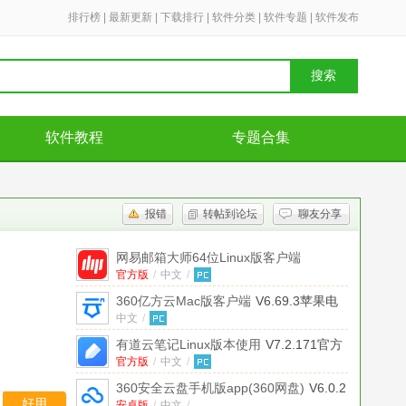
排行榜
|
最新更新
|
下载排行
|
软件分类
|
软件专题
|
软件发布
搜索
软件教程
专题合集
报错
转帖到论坛
聊友分享
网易邮箱大师64位Linux版客户端
官方版
V5.0.7.1009官方版
/
中文
/
360亿方云Mac版客户端
V6.69.3苹果电
脑版
中文
/
有道云笔记Linux版本使用
V7.2.171官方
版
官方版
/
中文
/
360安全云盘手机版app(360网盘)
V6.0.2
好用
安卓版
/
中文
/