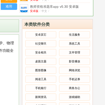
难用
教师资格准题库app
v5.30 安卓版
安卓版
/
中文
/
学法减分全能王官方版
v1.6.3 安卓版
安卓版
/
中文
/
本类软件分类
驾照课堂官方版
v1.0.0 安卓版
安卓版
/
中文
/
安卓其它
生活服务
有帆书房阅读app
v1.1.0 安卓版
学、物理
社交聊天
系统工具
安卓版
/
中文
/
件功能全
43399乐园游戏盒
v1.3 安卓版
安全相关
文件管理
安卓版
/
中文
/
桌面主题
影音播放
火影搬砖
v1.0 安卓版
安卓版
/
中文
/
图形图像
网络浏览
阅读工具
手机证券
手机银行
商务办公
新闻资讯
游戏辅助