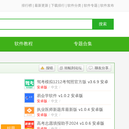
排行榜
|
最新更新
|
下载排行
|
软件分类
|
软件专题
|
软件发布
搜索
软件教程
专题合集
报错
转帖到论坛
聊友分享
驾考模拟1212考驾照官方版
v3.6.9 安卓
版
安卓版
/
中文
/
易会学软件
v1.0.2 安卓版
安卓版
/
中文
/
执业医师新题库最新版
v1.0.4 安卓版
安卓版
/
中文
/
高考志愿填报助手2024
v1.0.6 安卓版
好用
安卓版
/
中文
/