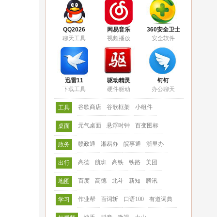
QQ2026
网易音乐
360安全卫士
聊天工具
视频播放
安全软件
迅雷11
驱动精灵
钉钉
下载工具
硬件驱动
办公聊天
谷歌商店
谷歌框架
小组件
工具
元气桌面
悬浮时钟
百变图标
桌面
赣政通
湘易办
皖事通
浙里办
政务
高德
航班
高铁
铁路
美团
出行
百度
高德
北斗
新知
腾讯
地图
作业帮
百词斩
口语100
有道词典
学习