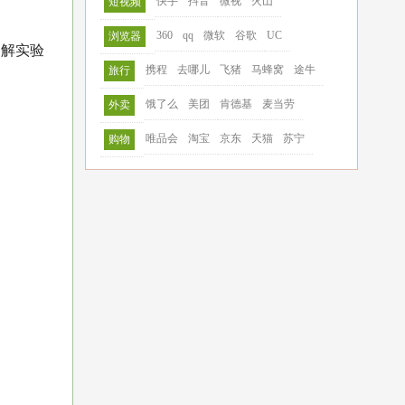
快手
抖音
微视
火山
短视频
360
qq
微软
谷歌
UC
浏览器
了解实验
携程
去哪儿
飞猪
马蜂窝
途牛
旅行
饿了么
美团
肯德基
麦当劳
外卖
唯品会
淘宝
京东
天猫
苏宁
购物