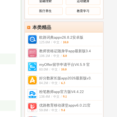
金融理财
运动健身
医疗养生
教育学习
本类精品
欧路词典appv26.8.2安卓版
10.0
125.6M
/
中文
/
教师资格证随身学app最新版3.4
8.0
106.1M
/
中文
/
myOffer留学申请平台V4.5.9 官
10.0
60.0M
/
中文
/
好分数家长版app2026最新版v3.
6.3
84.2M
/
中文
/
粉笔教师app官方版V4.4.22
9.1
138.4M
/
中文
/
优路教育移动课堂appv6.0.21官
9.4
59.8M
/
中文
/