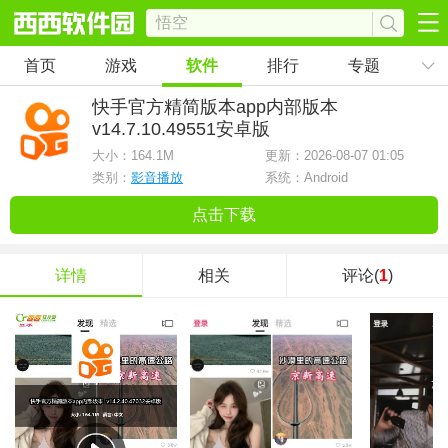
首页
游戏
软件
排行
专题
快手官方精简版本app内部版本
v14.7.10.49551安卓版
大小：
164.1M
更新：2026-08-07 01:05
类别：
影音播放
系统：Android
点击下载
详情
相关
评论(
1
)