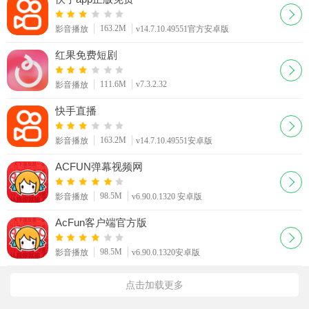
163.2M
影音播放
v14.7.10.49551官方安卓版
红果免费短剧
111.6M
v7.3.2.32
影音播放
快手直播
163.2M
影音播放
v14.7.10.49551安卓版
ACFUN弹幕视频网
98.5M
影音播放
v6.90.0.1320 安卓版
AcFun客户端官方版
98.5M
影音播放
v6.90.0.1320安卓版
点击加载更多