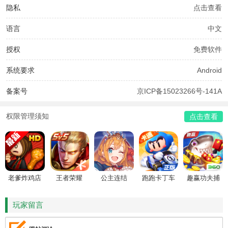
隐私
点击查看
语言
中文
授权
免费软件
系统要求
Android
备案号
京ICP备15023266号-141A
权限管理须知
点击查看
老爹炸鸡店
王者荣耀
公主连结
跑跑卡丁车
趣赢功夫捕
HD
鱼
玩家留言