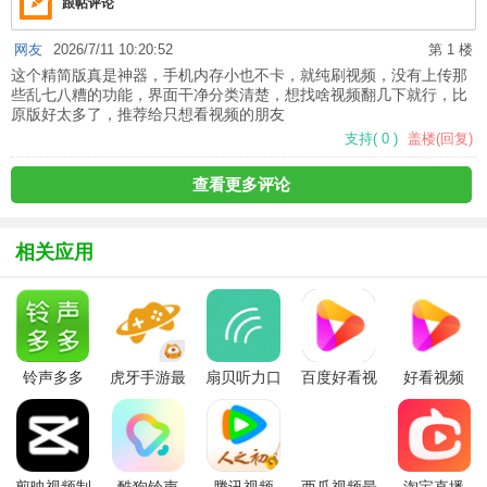
跟帖评论
网友
2026/7/11 10:20:52
第 1 楼
这个精简版真是神器，手机内存小也不卡，就纯刷视频，没有上传那
些乱七八糟的功能，界面干净分类清楚，想找啥视频翻几下就行，比
原版好太多了，推荐给只想看视频的朋友
支持
(
0
)
盖楼(回复)
查看更多评论
相关应用
铃声多多
虎牙手游最
扇贝听力口
百度好看视
好看视频
2026最新版
新版
语app
频官方最新
app
免费版
版